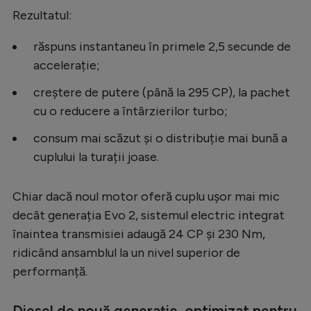
Intră în cont
Rezultatul:
Creează cont
răspuns instantaneu în primele 2,5 secunde de
accelerație;
creștere de putere (până la 295 CP), la pachet
cu o reducere a întârzierilor turbo;
consum mai scăzut și o distribuție mai bună a
cuplului la turații joase.
Chiar dacă noul motor oferă cuplu ușor mai mic
decât generația Evo 2, sistemul electric integrat
înaintea transmisiei adaugă 24 CP și 230 Nm,
ridicând ansamblul la un nivel superior de
performanță.
Diesel de nouă generație, optimizat pentru