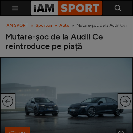
iAM SPORT
Sporturi
Auto
Mutare-șoc de la Audi! Ce rei
Mutare-șoc de la Audi! Ce
reintroduce pe piață
SuperLiga
Liga 2
Cupa României
Echipa Națională
U21
Fotbal feminin