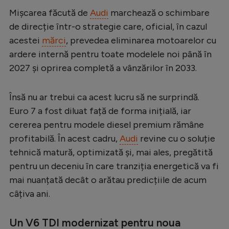
Mișcarea făcută de
Audi
marchează o schimbare
Serie A
de direcție într-o strategie care, oficial, în cazul
Bundesliga
acestei
mărci
, prevedea eliminarea motoarelor cu
Ligue 1
ardere internă pentru toate modelele noi până în
2027 și oprirea completă a vânzărilor în 2033.
Campionate
Starurile fotbalului
Însă nu ar trebui ca acest lucru să ne surprindă.
EURO 2024
Euro 7 a fost diluat față de forma inițială, iar
cererea pentru modele diesel premium rămâne
Stranieri
profitabilă. În acest cadru,
Audi
revine cu o soluție
Clasamente
tehnică matură, optimizată și, mai ales, pregătită
pentru un deceniu în care tranziția energetică va fi
mai nuanțată decât o arătau predicțiile de acum
câțiva ani.
Tenis
Handbal
Un V6 TDI modernizat pentru noua