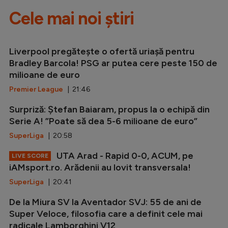
Cele mai noi știri
Liverpool pregătește o ofertă uriașă pentru
Bradley Barcola! PSG ar putea cere peste 150 de
milioane de euro
Premier League
| 21:46
Surpriză: Ștefan Baiaram, propus la o echipă din
Serie A! ”Poate să dea 5-6 milioane de euro”
SuperLiga
| 20:58
UTA Arad - Rapid 0-0, ACUM, pe
LIVE SCORE
iAMsport.ro. Arădenii au lovit transversala!
SuperLiga
| 20:41
De la Miura SV la Aventador SVJ: 55 de ani de
Super Veloce, filosofia care a definit cele mai
radicale Lamborghini V12