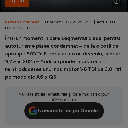
(8)
Special
Diverse
Răzvan Codorean
| Publicat: 03.12.2025 12:11 | Actualizat:
03.12.2025 12:30
Inedit
Într-un moment în care segmentul diesel pentru
Clasamente
autoturisme părea condamnat – de la o cotă de
aproape 50% în Europa acum un deceniu, la doar
9,2% în 2025 – Audi surprinde industria prin
reintroducerea unui nou motor V6 TDI de 3,0 litri
Champions League
pe modelele A6 și Q5.
Europa League
Conference League
Nu rata știrile, emisiunile și cele mai tari clipuri
iAMsport.ro
CM 2026
Urmărește-ne pe Google
Premier League
LaLiga