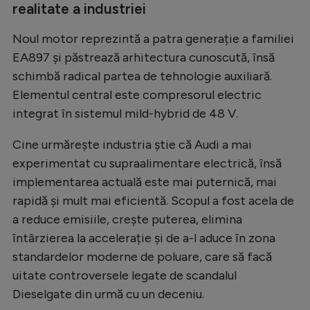
realitate a industriei
Natație
Noul motor reprezintă a patra generație a familiei
Formula 1
EA897 și păstrează arhitectura cunoscută, însă
Gimnastică
schimbă radical partea de tehnologie auxiliară.
Auto
Elementul central este compresorul electric
integrat în sistemul mild-hybrid de 48 V.
Rugby
Ciclism
Cine urmărește industria știe că Audi a mai
experimentat cu supraalimentare electrică, însă
Alte sporturi
implementarea actuală este mai puternică, mai
JO 2024
rapidă și mult mai eficientă. Scopul a fost acela de
a reduce emisiile, crește puterea, elimina
JO 2026
întârzierea la accelerație și de a-l aduce în zona
standardelor moderne de poluare, care să facă
uitate controversele legate de scandalul
Dieselgate din urmă cu un deceniu.