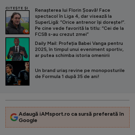
CITEȘTE ȘI
Renașterea lui Florin Șoavă! Face
spectacol în Liga 4, dar visează la
SuperLigă: ”Orice antrenor își dorește!”.
Pe cine vede favorită la titlu: ”Cei de la
FCSB s-au crezut zmei”
Daily Mail: Profeția Babei Vanga pentru
2025, în timpul unui eveniment sportiv,
ar putea schimba istoria omenirii
Un brand uriaș revine pe monoposturile
de Formula 1 după 35 de ani!
Adaugă iAMsport.ro ca sursă preferată în
Google