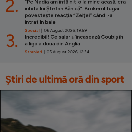
2.
”Pe Nadia am întâlnit-o la mine acasă, era
iubita lui Ștefan Bănică”. Brokerul fugar
povestește reacția ”Zeiței” când i-a
intrat în baie
Special
| 06 August 2026, 19:59
3.
Incredibil! Ce salariu încasează Coubiș în
a liga a doua din Anglia
Stranieri
| 05 August 2026, 12:34
Știri de ultimă oră din sport