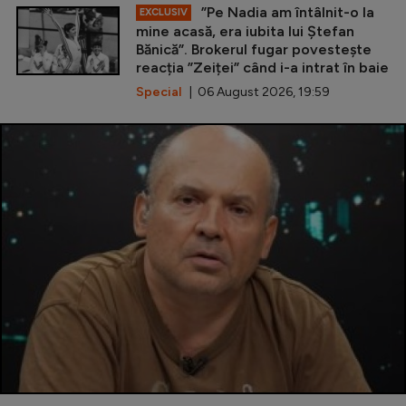
”Pe Nadia am întâlnit-o la
EXCLUSIV
mine acasă, era iubita lui Ștefan
Bănică”. Brokerul fugar povestește
reacția ”Zeiței” când i-a intrat în baie
Special
| 06 August 2026, 19:59