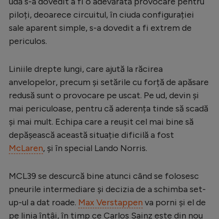
udă s-a dovedit a fi o adevărată provocare pentru
Serie A
piloți, deoarece circuitul, în ciuda configurației
sale aparent simple, s-a dovedit a fi extrem de
Bundesliga
periculos.
Ligue 1
Campionate
Liniile drepte lungi, care ajută la răcirea
anvelopelor, precum și setările cu forță de apăsare
Starurile fotbalului
redusă sunt o provocare pe uscat. Pe ud, devin și
EURO 2024
mai periculoase, pentru că aderența tinde să scadă
și mai mult. Echipa care a reușit cel mai bine să
Stranieri
depășească această situație dificilă a fost
Clasamente
McLaren
, și în special Lando Norris.
MCL39 se descurcă bine atunci când se folosesc
pneurile intermediare și decizia de a schimba set-
Tenis
up-ul a dat roade.
Max Verstappen
va porni și el de
Handbal
pe linia întâi, în timp ce Carlos Sainz este din nou