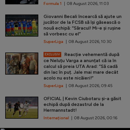
Formula 1
| 08 August 2026, 11:03
Giovanni Becali încearcă să ajute un
jucător de la FCSB să își găsească o
nouă echipă: ”Săracul! Mi-e și rușine
să vorbesc cu el”
SuperLiga
| 08 August 2026, 10:30
Reacție vehementă după
EXCLUSIV
ce Neluțu Varga a anunțat că ia în
calcul să preia UTA Arad: ”Să cadă
din lac în puț. Jale mai mare decât
acolo nu este nicăieri!”
SuperLiga
| 08 August 2026, 09:45
OFICIAL | Kevin Ciubotaru și-a găsit
echipă după dezastrul de la
Hermannstadt!
Internațional
| 08 August 2026, 00:16