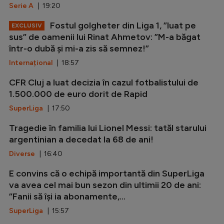
Serie A
| 19:20
Fostul golgheter din Liga 1, ”luat pe
EXCLUSIV
sus” de oamenii lui Rinat Ahmetov: ”M-a băgat
într-o dubă și mi-a zis să semnez!”
Internațional
| 18:57
CFR Cluj a luat decizia în cazul fotbalistului de
1.500.000 de euro dorit de Rapid
SuperLiga
| 17:50
Tragedie în familia lui Lionel Messi: tatăl starului
argentinian a decedat la 68 de ani!
Diverse
| 16:40
E convins că o echipă importantă din SuperLiga
va avea cel mai bun sezon din ultimii 20 de ani:
”Fanii să își ia abonamente,...
SuperLiga
| 15:57