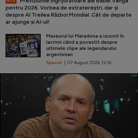
Previziunile îngrijorătoare ale Babei Vanga
RTV
pentru 2026. Vorbea de extratereștri, dar și
despre Al Treilea Război Mondial. Cât de departe
ar ajunge și AI-ul!
Maseurul lui Maradona a izucnit în
lacrimi când a povestit despre
ultimele clipe ale legendarului
argentinian
Special
| 07 August 2026, 12:16