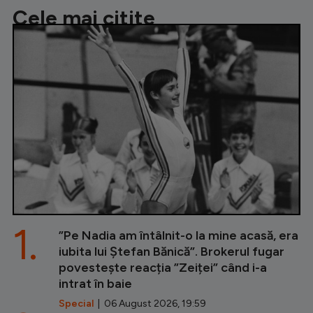
Cele mai citite
1.
”Pe Nadia am întâlnit-o la mine acasă, era
iubita lui Ștefan Bănică”. Brokerul fugar
povestește reacția ”Zeiței” când i-a
intrat în baie
Special
| 06 August 2026, 19:59