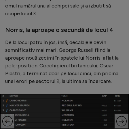
omul numărul unu al echipei sale și a izbutit să
Natație
ocupe locul 3.
Formula 1
Gimnastică
Norris, la aproape o secundă de locul 4
Auto
De la locul patru în jos, însă, decalajele devin
Rugby
semnificativ mai mari, George Russell fiind la
aproape nouă zecimi în spatele lui Norris, aflat la
Ciclism
pole-position. Coechipierul britanicului, Oscar
Alte sporturi
Piastri, a terminat doar pe locul cinci, din pricina
JO 2024
unei erori pe sectorul 2, la ultima sa încercare.
JO 2026