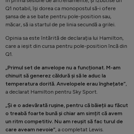
în prima sesiune de antrenamente, și izbutise un
Q1 notabil, își dorea ca monopostul să-i ofere
șansa de a se bate pentru pole-position sau,
măcar, să ia startul de pe linia secundă a grilei.
Opinia sa este întărită de declarația lui Hamilton,
care a ieșit din cursa pentru pole-position încă din
Q1.
„Primul set de anvelope nu a funcționat. M-am
chinuit să generez căldură și să le aduc la
temperatura dorită. Anvelopele erau înghețate”
,
a declarat Hamilton pentru Sky Sport.
„Și e o adevărată rușine, pentru că băieții au făcut
o treabă foarte bună și chiar am simțit că avem
un ritm competitiv. Nu am reușit să fac turul de
care aveam nevoie”
, a completat Lewis.