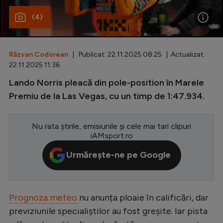
(4)
Special
Diverse
Inedit
Răzvan Codorean
| Publicat: 22.11.2025 08:25 | Actualizat:
22.11.2025 11:36
Clasamente
Lando Norris pleacă din pole-position în Marele
Premiu de la Las Vegas, cu un timp de 1:47.934.
Nu rata știrile, emisiunile și cele mai tari clipuri
Champions League
iAMsport.ro
Europa League
Urmărește-ne pe Google
Conference League
CM 2026
Prognoza meteo
nu anunța ploaie în calificări, dar
Premier League
previziunile specialiștilor au fost greșite. Iar pista
LaLiga