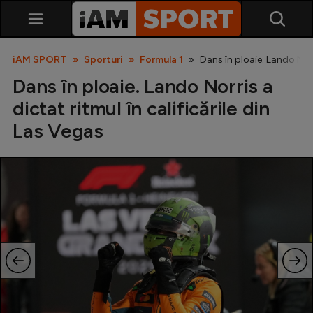
iAM SPORT
Sporturi
Formula 1
Dans în ploaie. Lando Norri
Dans în ploaie. Lando Norris a
dictat ritmul în calificările din
Las Vegas
SuperLiga
Liga 2
Cupa României
Echipa Națională
U21
Fotbal feminin