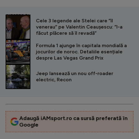
CITEȘTE ȘI
Cele 3 legende ale Stelei care ”îl
venerau” pe Valentin Ceaușescu: ”I-a
făcut plăcere să îl revadă”
Formula 1 ajunge în capitala mondială a
jocurilor de noroc. Detaliile esențiale
despre Las Vegas Grand Prix
Jeep lansează un nou off-roader
electric, Recon
Adaugă iAMsport.ro ca sursă preferată în
Google