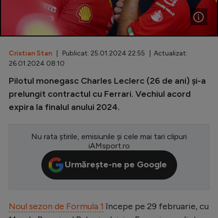
Special
Diverse
Inedit
Cristian Stan
| Publicat: 25.01.2024 22:55 | Actualizat:
26.01.2024 08:10
Clasamente
Pilotul monegasc Charles Leclerc (26 de ani) și-a
prelungit contractul cu Ferrari. Vechiul acord
expira la finalul anului 2024.
Champions League
Nu rata știrile, emisiunile și cele mai tari clipuri
Europa League
iAMsport.ro
Conference League
Urmărește-ne pe Google
CM 2026
Premier League
Noul sezon de Formula 1
începe pe 29 februarie, cu
LaLiga