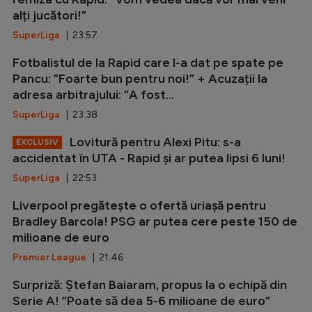
alți jucători!”
SuperLiga
| 23:57
Fotbalistul de la Rapid care l-a dat pe spate pe
Pancu: ”Foarte bun pentru noi!” + Acuzații la
adresa arbitrajului: ”A fost...
SuperLiga
| 23:38
Lovitură pentru Alexi Pitu: s-a
EXCLUSIV
accidentat în UTA - Rapid și ar putea lipsi 6 luni!
SuperLiga
| 22:53
Liverpool pregătește o ofertă uriașă pentru
Bradley Barcola! PSG ar putea cere peste 150 de
milioane de euro
Premier League
| 21:46
Surpriză: Ștefan Baiaram, propus la o echipă din
Serie A! ”Poate să dea 5-6 milioane de euro”