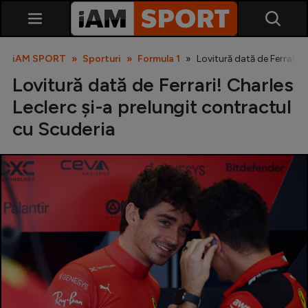
iAM SPORT
Sporturi
Formula 1
Lovitură dată de Ferrari! 
Lovitură dată de Ferrari! Charles
Leclerc și-a prelungit contractul
cu Scuderia
SuperLiga
Liga 2
Cupa României
Echipa Națională
U21
Fotbal feminin