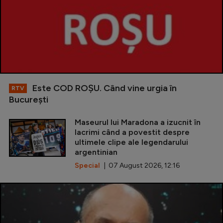
Este COD ROŞU. Când vine urgia în
RTV
Bucureşti
Maseurul lui Maradona a izucnit în
lacrimi când a povestit despre
ultimele clipe ale legendarului
argentinian
Special
| 07 August 2026, 12:16