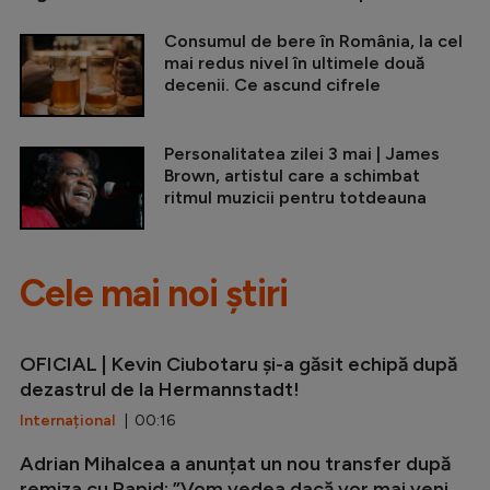
Consumul de bere în România, la cel
mai redus nivel în ultimele două
decenii. Ce ascund cifrele
Personalitatea zilei 3 mai | James
Brown, artistul care a schimbat
ritmul muzicii pentru totdeauna
Cele mai noi știri
OFICIAL | Kevin Ciubotaru și-a găsit echipă după
dezastrul de la Hermannstadt!
Internațional
| 00:16
Adrian Mihalcea a anunțat un nou transfer după
remiza cu Rapid: ”Vom vedea dacă vor mai veni