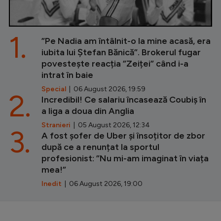
1.
”Pe Nadia am întâlnit-o la mine acasă, era
iubita lui Ștefan Bănică”. Brokerul fugar
povestește reacția ”Zeiței” când i-a
intrat în baie
Special
| 06 August 2026, 19:59
2.
Incredibil! Ce salariu încasează Coubiș în
a liga a doua din Anglia
Stranieri
| 05 August 2026, 12:34
3.
A fost șofer de Uber și însoțitor de zbor
după ce a renunțat la sportul
profesionist: ”Nu mi-am imaginat în viața
mea!”
Inedit
| 06 August 2026, 19:00