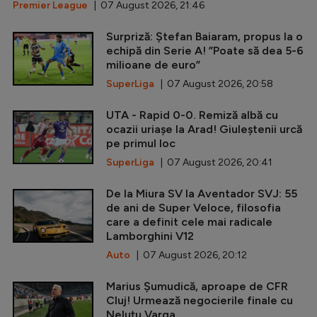
Premier League
| 07 August 2026, 21:46
Surpriză: Ștefan Baiaram, propus la o
echipă din Serie A! ”Poate să dea 5-6
milioane de euro”
SuperLiga
| 07 August 2026, 20:58
UTA - Rapid 0-0. Remiză albă cu
ocazii uriașe la Arad! Giuleștenii urcă
pe primul loc
SuperLiga
| 07 August 2026, 20:41
De la Miura SV la Aventador SVJ: 55
de ani de Super Veloce, filosofia
care a definit cele mai radicale
Lamborghini V12
Auto
| 07 August 2026, 20:12
Marius Șumudică, aproape de CFR
Cluj! Urmează negocierile finale cu
Neluțu Varga