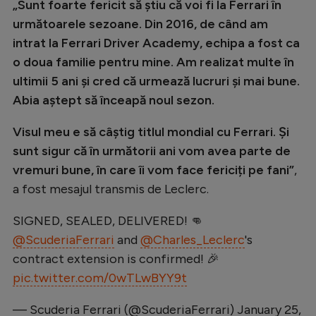
„Sunt foarte fericit să știu că voi fi la Ferrari în
Natație
următoarele sezoane. Din 2016, de când am
Formula 1
intrat la Ferrari Driver Academy, echipa a fost ca
o doua familie pentru mine. Am realizat multe în
Gimnastică
ultimii 5 ani și cred că urmează lucruri și mai bune.
Auto
Abia aștept să înceapă noul sezon.
Rugby
Visul meu e să câștig titlul mondial cu Ferrari. Și
Ciclism
sunt sigur că în următorii ani vom avea parte de
vremuri bune, în care îi vom face fericiți pe fani”
,
Alte sporturi
a fost mesajul transmis de Leclerc.
JO 2024
SIGNED, SEALED, DELIVERED! 👊
JO 2026
@ScuderiaFerrari
and
@Charles_Leclerc
's
contract extension is confirmed! 🎉
pic.twitter.com/0wTLwBYY9t
— Scuderia Ferrari (@ScuderiaFerrari)
January 25,