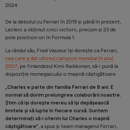
Intră în cont
2024
Creează cont
De la debutul cu Ferrari în 2019 și până în prezent,
Leclerc a obținut cinci victorii, precum şi 23 de
pole position-uri în Formula 1.
La rândul său, Fred Vasseur își dorește ca Ferrari,
cea care a dat ultimul campion mondial în anul
2007
, pe finlandezul Kimi Raikkonen, să-i pună la
dispoziție monegascului o mașină câștigătoare.
„Charles e parte din familia Ferrari de 8 ani. E
normal să dorim prelungirea colaborării noastre.
Știm că își dorește mereu să își depășească
limitele și să lupte în fiecare cursă. Suntem
determinați să-i oferim lui Charles o mașină
câștigătoare”
, a spus și team managerul Ferrari,