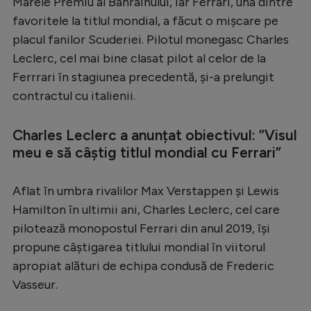
Marele Premiu al Bahrainului, iar Ferrari, una dintre
Serie A
favoritele la titlul mondial, a făcut o mișcare pe
placul fanilor Scuderiei. Pilotul monegasc Charles
Bundesliga
Leclerc, cel mai bine clasat pilot al celor de la
Ligue 1
Ferrrari în stagiunea precedentă, și-a prelungit
contractul cu italienii.
Campionate
Starurile fotbalului
Charles Leclerc a anunțat obiectivul: ”Visul
EURO 2024
meu e să câștig titlul mondial cu Ferrari”
Stranieri
Aflat în umbra rivalilor Max Verstappen și Lewis
Clasamente
Hamilton în ultimii ani, Charles Leclerc, cel care
pilotează monopostul Ferrari din anul 2019, își
propune câștigarea titlului mondial în viitorul
apropiat alături de echipa condusă de Frederic
Tenis
Vasseur.
Handbal