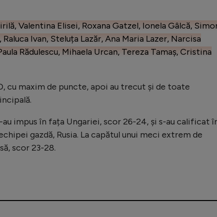
rilă, Valentina Elisei, Roxana Gatzel, Ionela Gâlcă, Simo
 Raluca Ivan, Steluța Lazăr, Ana Maria Lazer, Narcisa
aula Rădulescu, Mihaela Urcan, Tereza Tamaș, Cristina
D, cu maxim de puncte, apoi au trecut și de toate
incipală.
-au impus în fața Ungariei, scor 26-24, și s-au calificat î
a echipei gazdă, Rusia. La capătul unui meci extrem de
să, scor 23-28.