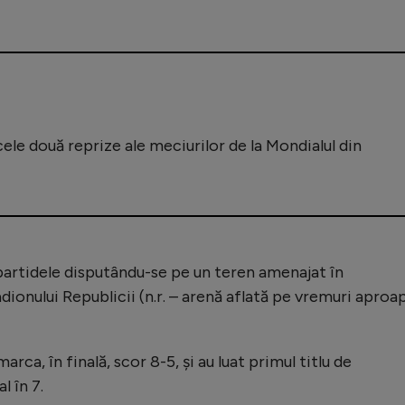
ele două reprize ale meciurilor de la Mondialul din
 partidele disputându-se pe un teren amenajat în
adionului Republicii (n.r. – arenă aflată pe vremuri aproa
rca, în finală, scor 8-5, și au luat primul titlu de
 în 7.