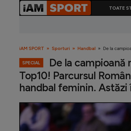
TOATE ST
iAM SPORT
Sporturi
Handbal
De la campioa
De la campioană mo
SPECIAL
Top10! Parcursul Românie
handbal feminin. Astăzi