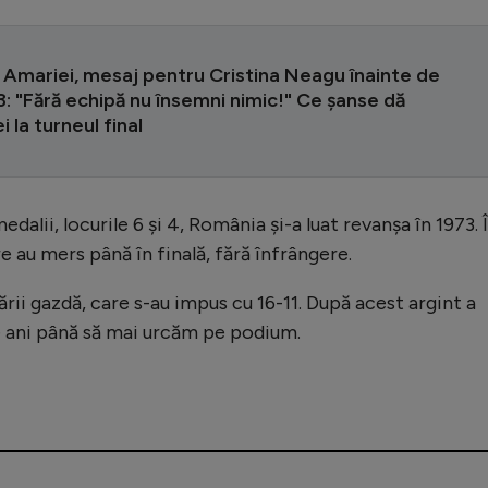
Amariei, mesaj pentru Cristina Neagu înainte de
 "Fără echipă nu însemni nimic!" Ce șanse dă
 la turneul final
dalii, locurile 6 și 4, România și-a luat revanșa în 1973. 
e au mers până în finală, fără înfrângere.
ării gazdă, care s-au impus cu 16-11. După acest argint a
e ani până să mai urcăm pe podium.