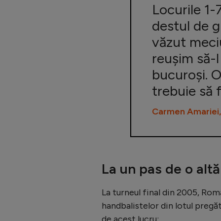
Locurile 1-
destul de g
văzut meci
reușim să-l
bucuroși. O
trebuie să f
Carmen Amariei, 
La un pas de o alt
La turneul final din 2005, Rom
handbalistelor din lotul preg
de acest lucru: