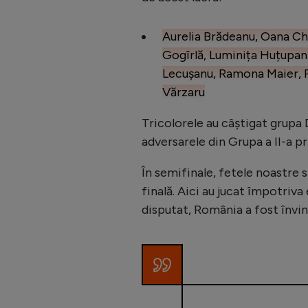
Aurelia Brădeanu, Oana Chi
Gogîrlă, Luminița Huțupan,
Lecușanu, Ramona Maier, P
Vărzaru
Tricolorele au câștigat grupa 
adversarele din Grupa a II-a pr
În semifinale, fetele noastre s
finală. Aici au jucat împotriv
disputat, România a fost învin