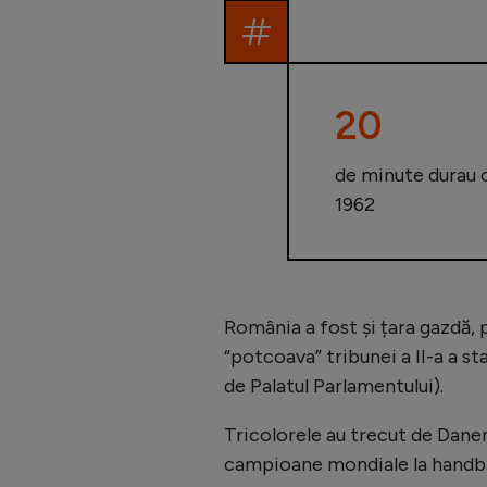
20
de minute durau c
1962
România a fost și țara gazdă,
“potcoava” tribunei a II-a a st
de Palatul Parlamentului).
Tricolorele au trecut de Danema
campioane mondiale la handbal