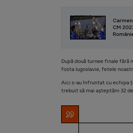
CITEȘTE ȘI
Carmen 
CM 2023:
României
După două turnee finale fără me
fosta Iugoslavie, fetele noastr
Aici s-au înfruntat cu echipa ț
trebuit să mai așteptăm 32 d