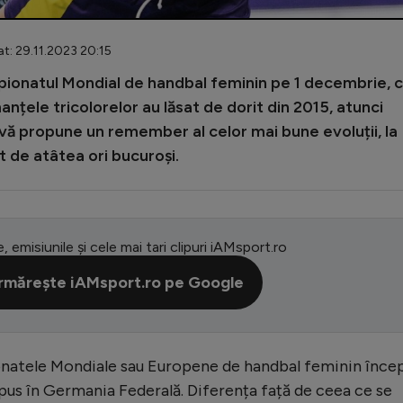
at: 29.11.2023 20:15
pionatul Mondial de handbal feminin pe 1 decembrie, 
anțele tricolorelor au lăsat de dorit din 2015, atunci
vă propune un remember al celor mai bune evoluții, la
t de atâtea ori bucuroși.
e, emisiunile și cele mai tari clipuri iAMsport.ro
rmărește iAMsport.ro pe Google
natele Mondiale sau Europene de handbal feminin înce
pus în Germania Federală. Diferența față de ceea ce se