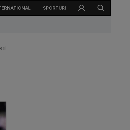
TERNATIONAL
SPORTURI
rneele finale de handbal feminin. Astăzi începe Campionatul Mon