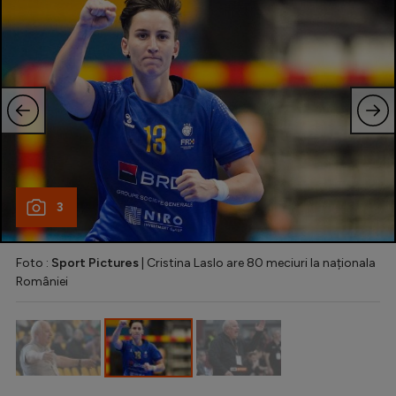
Natație
Formula 1
Gimnastică
Auto
Rugby
Ciclism
3
Alte sporturi
JO 2024
Foto :
Sport Pictures
| Cristina Laslo are 80 meciuri la naționala
JO 2026
României