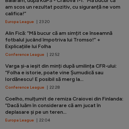
Baiaram, după KuPS - Craiova 1-1: ”Mă bucur că
am scos un rezultat pozitiv, cu siguranță ne vom
califica!”
Europa League
| 23:20
Alin Fică: ”Mă bucur că am simțit ce înseamnă
fotbalul jucând împotriva lui Tromso!” +
Explicațiile lui Folha
Conference League
| 22:52
Varga și-a ieșit din minți după umilința CFR-ului:
”Folha e istorie, poate vine Șumudică sau
Iordănescu! E posibil să merg la...
Conference League
| 22:28
Coelho, mulțumit de remiza Craiovei din Finlanda:
”Dacă luăm în considerare că am jucat în
deplasare și pe un teren...
Europa League
| 22:04