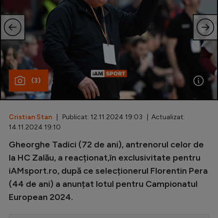
Special
Diverse
Inedit
Clasamente
(3)
Cristian Stan
| Publicat: 12.11.2024 19:03 | Actualizat:
Champions League
14.11.2024 19:10
Europa League
Gheorghe Tadici (72 de ani), antrenorul celor de
la HC Zalău, a reacționat,în exclusivitate pentru
Conference League
iAMsport.ro, după ce selecționerul Florentin Pera
CM 2026
(44 de ani) a anunțat lotul pentru Campionatul
Premier League
European 2024.
LaLiga