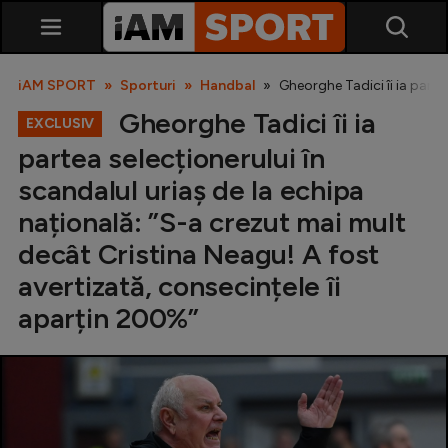
iAM SPORT
Sporturi
Handbal
Gheorghe Tadici îi ia parte
Gheorghe Tadici îi ia
EXCLUSIV
partea selecționerului în
scandalul uriaș de la echipa
națională: ”S-a crezut mai mult
decât Cristina Neagu! A fost
SuperLiga
avertizată, consecințele îi
Liga 2
aparțin 200%”
Cupa României
Echipa Națională
U21
Fotbal feminin