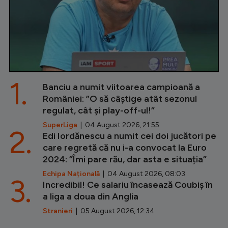
1.
Banciu a numit viitoarea campioană a
României: ”O să câștige atât sezonul
regulat, cât și play-off-ul!”
SuperLiga
| 04 August 2026, 21:55
2.
Edi Iordănescu a numit cei doi jucători pe
care regretă că nu i-a convocat la Euro
2024: ”Îmi pare rău, dar asta e situația”
Echipa Națională
| 04 August 2026, 08:03
3.
Incredibil! Ce salariu încasează Coubiș în
a liga a doua din Anglia
Stranieri
| 05 August 2026, 12:34