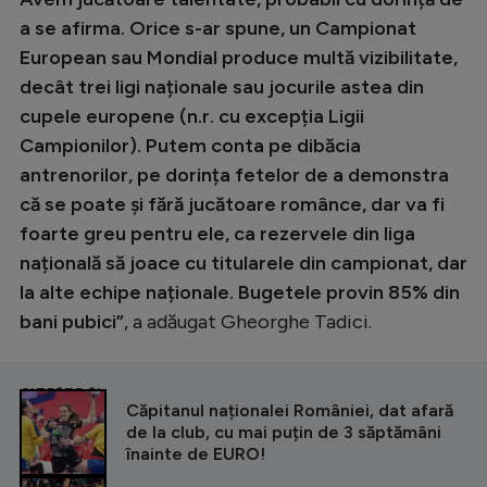
a se afirma. Orice s-ar spune, un Campionat
European sau Mondial produce multă vizibilitate,
decât trei ligi naționale sau jocurile astea din
cupele europene (n.r. cu excepția Ligii
Campionilor). Putem conta pe dibăcia
antrenorilor, pe dorința fetelor de a demonstra
că se poate și fără jucătoare românce, dar va fi
foarte greu pentru ele, ca rezervele din liga
națională să joace cu titularele din campionat, dar
la alte echipe naționale. Bugetele provin 85% din
bani pubici”
, a adăugat Gheorghe Tadici.
CITEȘTE ȘI
Căpitanul naționalei României, dat afară
de la club, cu mai puțin de 3 săptămâni
înainte de EURO!