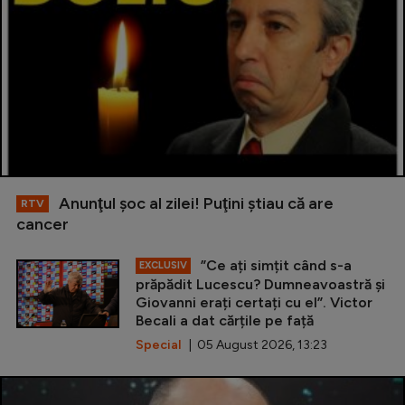
Anunţul şoc al zilei! Puţini ştiau că are
RTV
cancer
”Ce ați simțit când s-a
EXCLUSIV
prăpădit Lucescu? Dumneavoastră și
Giovanni erați certați cu el”. Victor
Becali a dat cărțile pe față
Special
| 05 August 2026, 13:23