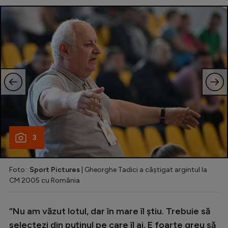
3
Foto :
Sport Pictures
| Gheorghe Tadici a câștigat argintul la
CM 2005 cu România
”Nu am văzut lotul, dar în mare îl știu. Trebuie să
selectezi din puținul pe care îl ai. E foarte greu să