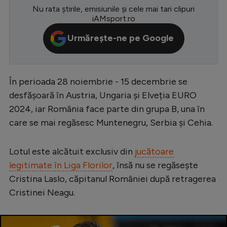
Nu rata știrile, emisiunile și cele mai tari clipuri
Serie A
iAMsport.ro
Bundesliga
Urmărește-ne pe Google
Ligue 1
Campionate
În perioada 28 noiembrie - 15 decembrie se
Starurile fotbalului
desfășoară în Austria, Ungaria și Elveția EURO
EURO 2024
2024, iar România face parte din grupa B, una în
care se mai regăsesc Muntenegru, Serbia și Cehia.
Stranieri
Clasamente
Lotul este alcătuit exclusiv din
jucătoare
legitimate în Liga Florilor
, însă nu se regăsește
Cristina Laslo, căpitanul României după retragerea
Cristinei Neagu.
Tenis
Handbal