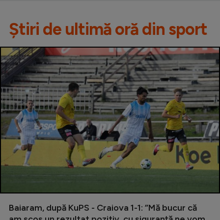
Știri de ultimă oră din sport
Baiaram, după KuPS - Craiova 1-1: ”Mă bucur că
am scos un rezultat pozitiv, cu siguranță ne vom