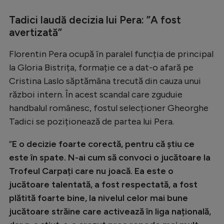
Intră în cont
Tadici laudă decizia lui Pera: ”A fost
Creează cont
avertizată”
Florentin Pera ocupă în paralel funcția de principal
la Gloria Bistrița, formație ce a dat-o afară pe
Cristina Laslo săptămâna trecută din cauza unui
război intern. În acest scandal care zguduie
handbalul românesc, fostul selecționer Gheorghe
Tadici se poziționează de partea lui Pera.
”
E o decizie foarte corectă, pentru că știu ce
este în spate. N-ai cum să convoci o jucătoare la
Trofeul Carpați care nu joacă. Ea este o
jucătoare talentată, a fost respectată, a fost
plătită foarte bine, la nivelul celor mai bune
jucătoare străine care activează în liga națională,