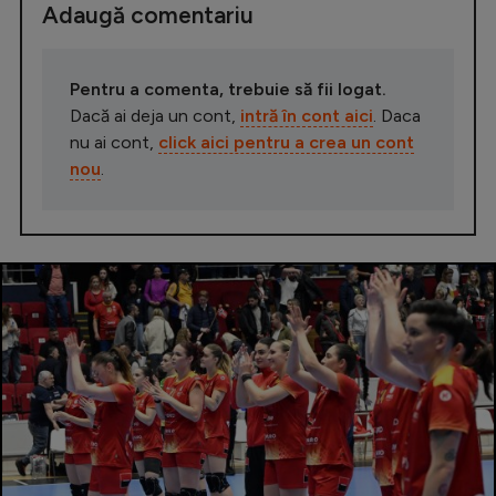
Adaugă comentariu
Pentru a comenta, trebuie să fii logat.
Dacă ai deja un cont,
intră în cont aici
. Daca
nu ai cont,
click aici pentru a crea un cont
nou
.