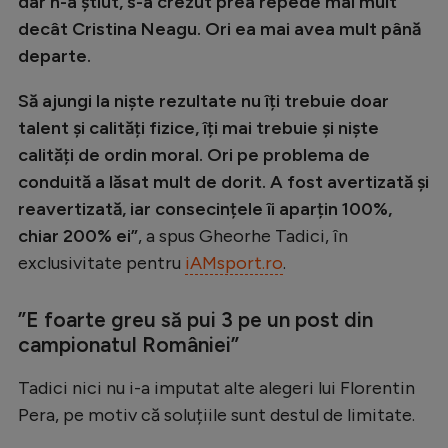
dar n-a știut, s-a crezut prea repede mai mult
decât Cristina Neagu. Ori ea mai avea mult până
departe.
Să ajungi la niște rezultate nu îți trebuie doar
talent și calități fizice, îți mai trebuie și niște
calități de ordin moral. Ori pe problema de
conduită a lăsat mult de dorit. A fost avertizată și
reavertizată, iar consecințele îi aparțin 100%,
chiar 200% ei”
, a spus Gheorhe Tadici, în
exclusivitate pentru
iAMsport.ro
.
”E foarte greu să pui 3 pe un post din
campionatul României”
Tadici nici nu i-a imputat alte alegeri lui Florentin
Pera, pe motiv că soluțiile sunt destul de limitate.