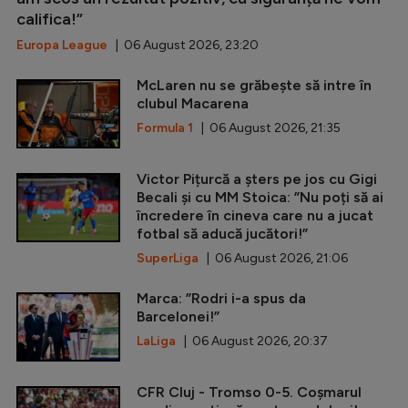
califica!”
Europa League
| 06 August 2026, 23:20
McLaren nu se grăbește să intre în
clubul Macarena
Formula 1
| 06 August 2026, 21:35
Victor Pițurcă a șters pe jos cu Gigi
Becali și cu MM Stoica: ”Nu poți să ai
încredere în cineva care nu a jucat
fotbal să aducă jucători!”
SuperLiga
| 06 August 2026, 21:06
Marca: ”Rodri i-a spus da
Barcelonei!”
LaLiga
| 06 August 2026, 20:37
CFR Cluj - Tromso 0-5. Coșmarul