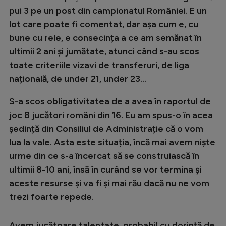
pui 3 pe un post din campionatul României. E un
lot care poate fi comentat, dar așa cum e, cu
bune cu rele, e consecința a ce am semănat în
ultimii 2 ani și jumătate, atunci când s-au scos
toate criteriile vizavi de transferuri, de liga
națională, de under 21, under 23...
S-a scos obligativitatea de a avea în raportul de
joc 8 jucători români din 16. Eu am spus-o în acea
ședință din Consiliul de Administrație că o vom
lua la vale. Asta este situația, încă mai avem niște
urme din ce s-a încercat să se construiască în
ultimii 8-10 ani, însă în curând se vor termina și
aceste resurse și va fi și mai rău dacă nu ne vom
trezi foarte repede.
Avem jucătoare talentate, probabil cu dorință de