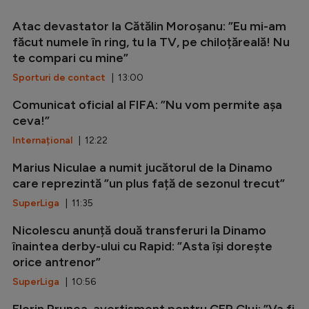
Atac devastator la Cătălin Moroșanu: ”Eu mi-am
făcut numele în ring, tu la TV, pe chiloțăreală! Nu
te compari cu mine”
Sporturi de contact
| 13:00
Comunicat oficial al FIFA: ”Nu vom permite așa
ceva!”
Internațional
| 12:22
Marius Niculae a numit jucătorul de la Dinamo
care reprezintă ”un plus față de sezonul trecut”
SuperLiga
| 11:35
Nicolescu anunță două transferuri la Dinamo
înaintea derby-ului cu Rapid: ”Asta își dorește
orice antrenor”
SuperLiga
| 10:56
Florin Prunea, avertisment pentru CFR Cluj: ”Va fi