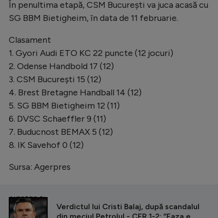
În penultima etapă, CSM Bucureşti va juca acasă cu
SG BBM Bietigheim, în data de 11 februarie.
Clasament
1. Gyori Audi ETO KC 22 puncte (12 jocuri)
2. Odense Handbold 17 (12)
3. CSM Bucureşti 15 (12)
4. Brest Bretagne Handball 14 (12)
5. SG BBM Bietigheim 12 (11)
6. DVSC Schaeffler 9 (11)
7. Buducnost BEMAX 5 (12)
8. IK Savehof 0 (12)
Sursa: Agerpres
CITEȘTE ȘI
Verdictul lui Cristi Balaj, după scandalul
din meciul Petrolul - CFR 1-2: ”Faza e