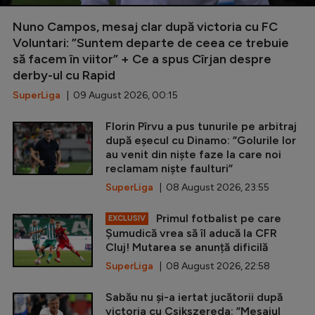
Nuno Campos, mesaj clar după victoria cu FC
Voluntari: ”Suntem departe de ceea ce trebuie
să facem în viitor” + Ce a spus Cîrjan despre
derby-ul cu Rapid
SuperLiga
| 09 August 2026, 00:15
Florin Pîrvu a pus tunurile pe arbitraj
după eșecul cu Dinamo: ”Golurile lor
au venit din niște faze la care noi
reclamam niște faulturi”
SuperLiga
| 08 August 2026, 23:55
Primul fotbalist pe care
EXCLUSIV
Șumudică vrea să îl aducă la CFR
Cluj! Mutarea se anunță dificilă
SuperLiga
| 08 August 2026, 22:58
Sabău nu și-a iertat jucătorii după
victoria cu Csikszereda: ”Mesajul