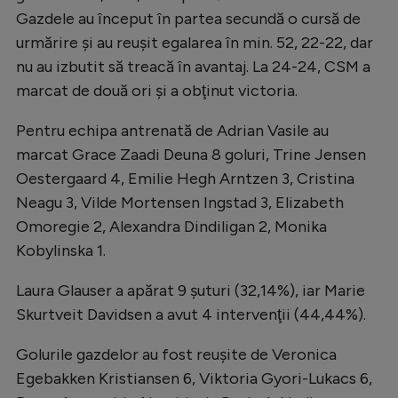
Gazdele au început în partea secundă o cursă de
Natație
urmărire şi au reuşit egalarea în min. 52, 22-22, dar
Formula 1
nu au izbutit să treacă în avantaj. La 24-24, CSM a
Gimnastică
marcat de două ori şi a obţinut victoria.
Auto
Pentru echipa antrenată de Adrian Vasile au
Rugby
marcat Grace Zaadi Deuna 8 goluri, Trine Jensen
Oestergaard 4, Emilie Hegh Arntzen 3, Cristina
Ciclism
Neagu 3, Vilde Mortensen Ingstad 3, Elizabeth
Alte sporturi
Omoregie 2, Alexandra Dindiligan 2, Monika
JO 2024
Kobylinska 1.
JO 2026
Laura Glauser a apărat 9 şuturi (32,14%), iar Marie
Skurtveit Davidsen a avut 4 intervenţii (44,44%).
Golurile gazdelor au fost reuşite de Veronica
Egebakken Kristiansen 6, Viktoria Gyori-Lukacs 6,