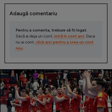
Adaugă comentariu
Pentru a comenta, trebuie să fii logat.
Dacă ai deja un cont,
intră în cont aici
. Daca
nu ai cont,
click aici pentru a crea un cont
nou
.