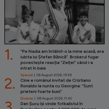
1.
”Pe Nadia am întâlnit-o la mine acasă, era
iubita lui Ștefan Bănică”. Brokerul fugar
povestește reacția ”Zeiței” când i-a
intrat în baie
Special
| 06 August 2026, 19:59
2.
Cine e românul invitat de Cristiano
Ronaldo la nunta cu Georgina: ”Sunt
prieteni foarte buni”
Diverse
| 08 August 2026, 11:45
3.
Dan Șucu își vinde fotbalistul în