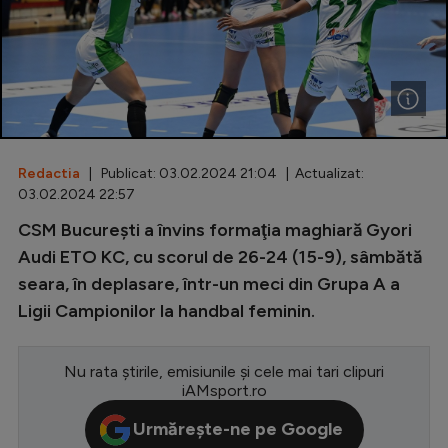
Special
Diverse
Inedit
Clasamente
Redactia
| Publicat: 03.02.2024 21:04 | Actualizat:
03.02.2024 22:57
CSM Bucureşti a învins formaţia maghiară Gyori
Champions League
Audi ETO KC, cu scorul de 26-24 (15-9), sâmbătă
seara, în deplasare, într-un meci din Grupa A a
Europa League
Ligii Campionilor la handbal feminin.
Conference League
CM 2026
Nu rata știrile, emisiunile și cele mai tari clipuri
iAMsport.ro
Premier League
Urmărește-ne pe Google
LaLiga