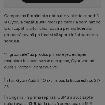
Serie A
Bundesliga
Campioana României a obţinut o victorie superbă
la Gyor, la capătul unui meci pe care l-a dominat de
Ligue 1
la un capăt la altul, chiar dacă a permis liderului
Campionate
grupei să revină pe final şi să spere în întoarcerea
scorului.
Starurile fotbalului
EURO 2024
''Tigroaicele'' au produs primul eşec echipei
Stranieri
maghiare în acest sezon european, Gyor venind
după 11 victorii consecutive.
Clasamente
În tur, Gyori Audi ETO s-a impus la Bucureşti cu 27-
23.
Tenis
În Ungaria, în prima repriză, CSMB a avut şapte
Handbal
goluri avans, 13-6, iar la pauză conducea cu 15-9.