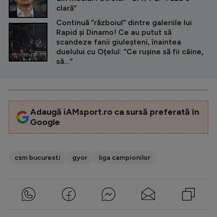
clară”
Continuă ”războiul” dintre galeriile lui
Rapid și Dinamo! Ce au putut să
scandeze fanii giuleșteni, înaintea
duelului cu Oțelul: ”Ce rușine să fii câine,
să...”
Adaugă iAMsport.ro ca sursă preferată în
Google
csm bucuresti
gyor
liga campionilor