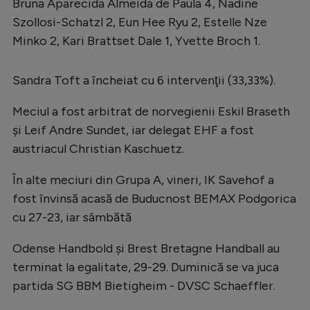
Intră în cont
Bruna Aparecida Almeida de Paula 4, Nadine
Szollosi-Schatzl 2, Eun Hee Ryu 2, Estelle Nze
Creează cont
Minko 2, Kari Brattset Dale 1, Yvette Broch 1.
Sandra Toft a încheiat cu 6 intervenţii (33,33%).
Meciul a fost arbitrat de norvegienii Eskil Braseth
şi Leif Andre Sundet, iar delegat EHF a fost
austriacul Christian Kaschuetz.
În alte meciuri din Grupa A, vineri, IK Savehof a
fost învinsă acasă de Buducnost BEMAX Podgorica
cu 27-23, iar sâmbătă
Odense Handbold şi Brest Bretagne Handball au
terminat la egalitate, 29-29. Duminică se va juca
partida SG BBM Bietigheim - DVSC Schaeffler.