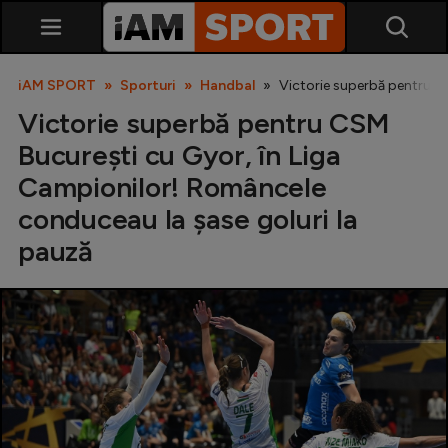
iAM SPORT
Sporturi
Handbal
Victorie superbă pentru C
Victorie superbă pentru CSM
Bucureşti cu Gyor, în Liga
Campionilor! Româncele
conduceau la șase goluri la
pauză
SuperLiga
Liga 2
Cupa României
Echipa Națională
U21
Fotbal feminin