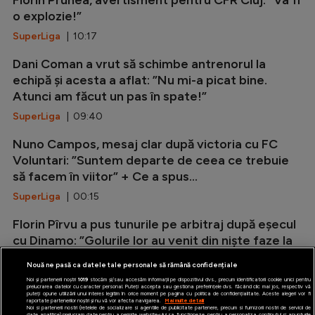
o explozie!”
SuperLiga
| 10:17
Dani Coman a vrut să schimbe antrenorul la
echipă și acesta a aflat: ”Nu mi-a picat bine.
Atunci am făcut un pas în spate!”
SuperLiga
| 09:40
Nuno Campos, mesaj clar după victoria cu FC
Voluntari: ”Suntem departe de ceea ce trebuie
să facem în viitor” + Ce a spus...
SuperLiga
| 00:15
Florin Pîrvu a pus tunurile pe arbitraj după eșecul
cu Dinamo: ”Golurile lor au venit din niște faze la
care noi reclamam...
Nouă ne pasă ca datele tale personale să rămână confidențiale
SuperLiga
| 23:55
Noi și partenerii noștri
1019
stocăm și/sau accesăm informații pe dispozitivul dvs., precum identificatorii cookie unici pentru
prelucrarea datelor cu caracter personal. Puteți accepta sau gestiona preferințele dvs. făcând clic mai jos, respectiv vă
puteți opune utilizării unui interes legitim în orice moment pe pagina cu politica de confidențialitate. Aceste alegeri vor fi
raportate partenerilor noștri și nu vă vor afecta navigarea.
Mai multe detalii
Noi si partenerii nostri (retelele de socializare si agentiile de publicitate partenere, precum si furnizorii nostri de servicii de
date analitice) prelucram date pentru a permite website-ului sa functioneze, pentru a personaliza continutul si anunturile