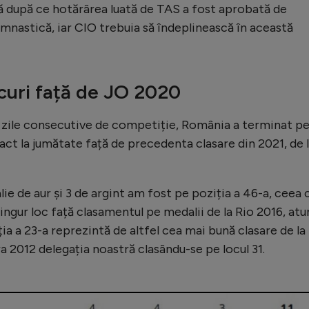
 după ce hotărârea luată de TAS a fost aprobată de
mnastică, iar CIO trebuia să îndeplinească în această
curi față de JO 2020
16 zile consecutive de competiție, România a terminat p
xact la jumătate față de precedenta clasare din 2021, de 
ie de aur și 3 de argint am fost pe poziția a 46-a, ceea 
ingur loc față clasamentul pe medalii de la Rio 2016, atu
a a 23-a reprezintă de altfel cea mai bună clasare de la
a 2012 delegația noastră clasându-se pe locul 31.