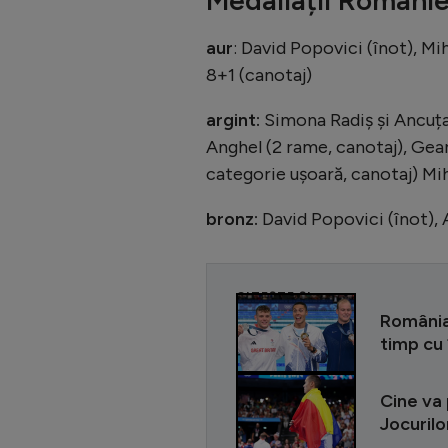
aur
: David Popovici (înot), Mi
8+1 (canotaj)
argint:
Simona Radiș și Ancuța
Anghel (2 rame, canotaj), Gea
categorie ușoară, canotaj) Mi
bronz:
David Popovici (înot),
CITEȘTE ȘI
România,
timp cu 
Cine va 
Jocurilo