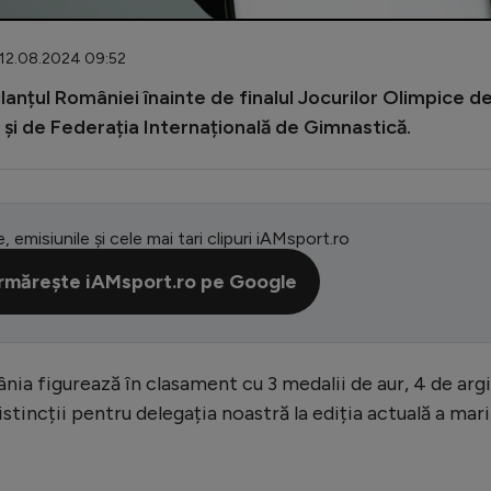
: 12.08.2024 09:52
anțul României înainte de finalul Jocurilor Olimpice de
 și de Federația Internațională de Gimnastică.
e, emisiunile și cele mai tari clipuri iAMsport.ro
rmărește iAMsport.ro pe Google
ia figurează în clasament cu 3 medalii de aur, 4 de arg
distincții pentru delegația noastră la ediția actuală a mari