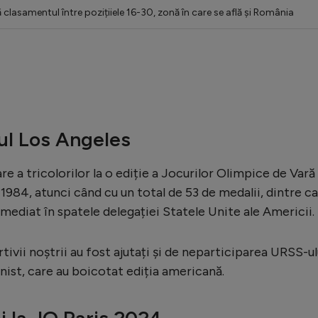
 clasamentul între pozițiiele 16-30, zonă în care se află și România
ul Los Angeles
e a tricolorilor la o ediție a Jocurilor Olimpice de Vară
 1984, atunci când cu un total de 53 de medalii, dintre c
imediat în spatele delegației Statele Unite ale Americii.
rtivii noștrii au fost ajutați și de neparticiparea URSS-ul
unist, care au boicotat ediția americană.
i la JO Paris 2024