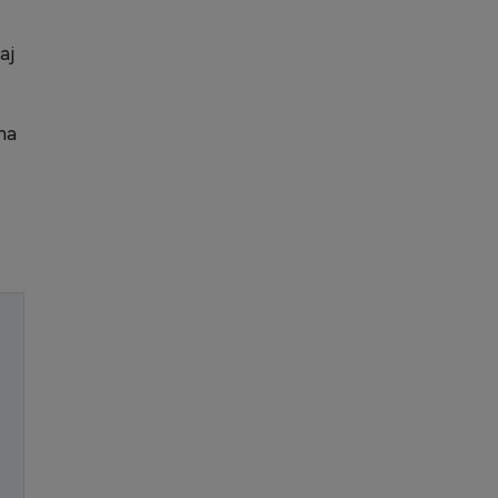
aj
na