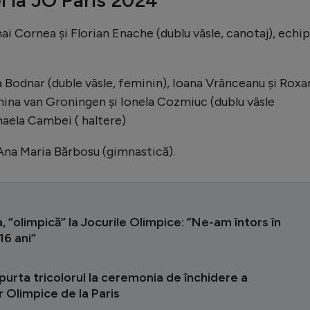
hai Cornea și Florian Enache (dublu vâsle, canotaj), echip
 Bodnar (duble vâsle, feminin), Ioana Vrânceanu și Roxa
nina van Groningen și Ionela Cozmiuc (dublu vâsle
haela Cambei ( haltere)
 Ana Maria Bărbosu (gimnastică).
 ”olimpică” la Jocurile Olimpice: ”Ne-am întors în
16 ani”
purta tricolorul la ceremonia de închidere a
r Olimpice de la Paris