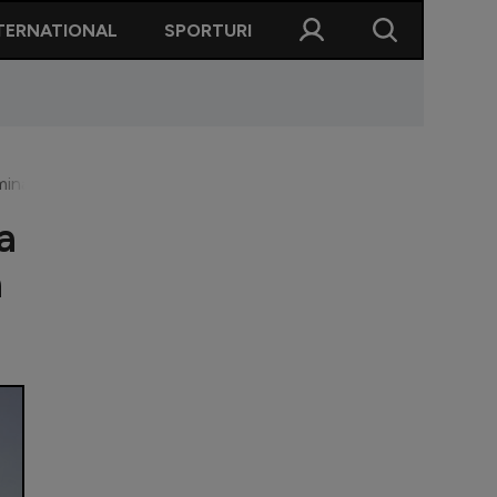
TERNATIONAL
SPORTURI
minat România competiția de la Paris
a
a