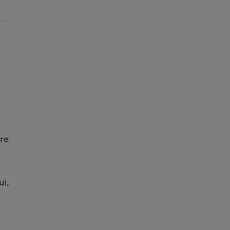
are
ui,