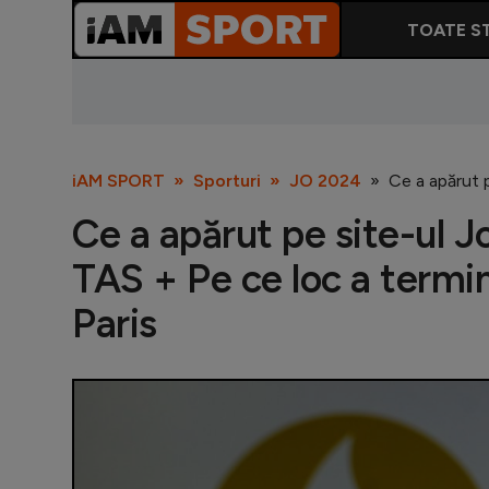
TOATE ST
iAM SPORT
Sporturi
JO 2024
Ce a apărut 
Ce a apărut pe site-ul J
TAS + Pe ce loc a termi
Paris