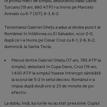
În primul meci de simplu, debutantul Radu David
Serie A
Țurcanu (19 ani, 660 ATP) l-a învins pe Marcelo
Arevalo cu 6-7 (3/7), 6-3, 6-2.
Bundesliga
Ligue 1
Tenismanul Gabriel Ghețu a adus al doilea punct al
Campionate
României în întâlnirea cu El Salvador, scor 2-0,
după ce l-a învins pe Cesar Cruz cu 6-1, 2-6, 6-2,
Starurile fotbalului
duminică, la Santa Tecla,
EURO 2024
Stranieri
Meciul dintre Gabriel Ghețu (17 ani, 765 ATP la
simplu), debutant în Cupa Davis, Cruz (19 ani,
Clasamente
1.400 ATP la simplu) fusese întrerupt sâmbătă
la scorul de 5-2 în setul decisiv. Românul s-a
impus după două ore și 23 de minute de joc
efectiv.
Tenis
La dublu, însă, lucrurile nu au stat prea bine. Cuplul
Handbal