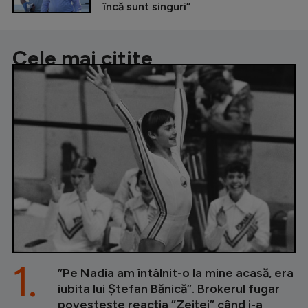
încă sunt singuri”
Cele mai citite
1.
”Pe Nadia am întâlnit-o la mine acasă, era
iubita lui Ștefan Bănică”. Brokerul fugar
povestește reacția ”Zeiței” când i-a