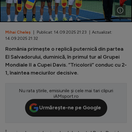
Special
Diverse
Inedit
Mihai Cheleș
| Publicat: 14.09.2025 21:23 | Actualizat:
14.09.2025 21:32
Clasamente
România primește o replică puternică din partea
El Salvadorului, duminică, în primul tur al Grupei
Mondiale II a Cupei Davis. ”Tricolorii” conduc cu 2-
1, înaintea meciurilor decisive.
Champions League
Europa League
Nu rata știrile, emisiunile și cele mai tari clipuri
iAMsport.ro
Conference League
Urmărește-ne pe Google
CM 2026
Premier League
LaLiga