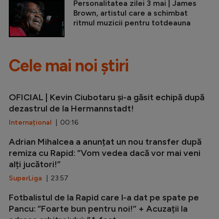
Personalitatea zilei 3 mai | James
Brown, artistul care a schimbat
ritmul muzicii pentru totdeauna
Cele mai noi știri
OFICIAL | Kevin Ciubotaru și-a găsit echipă după
dezastrul de la Hermannstadt!
Internațional
| 00:16
Adrian Mihalcea a anunțat un nou transfer după
remiza cu Rapid: ”Vom vedea dacă vor mai veni
alți jucători!”
SuperLiga
| 23:57
Fotbalistul de la Rapid care l-a dat pe spate pe
Pancu: ”Foarte bun pentru noi!” + Acuzații la