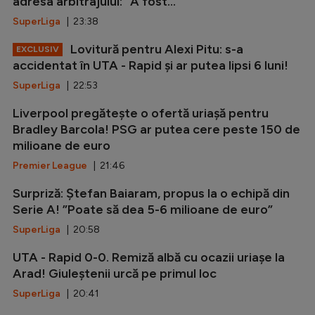
adresa arbitrajului: ”A fost...
SuperLiga
| 23:38
Lovitură pentru Alexi Pitu: s-a
EXCLUSIV
accidentat în UTA - Rapid și ar putea lipsi 6 luni!
SuperLiga
| 22:53
Liverpool pregătește o ofertă uriașă pentru
Bradley Barcola! PSG ar putea cere peste 150 de
milioane de euro
Premier League
| 21:46
Surpriză: Ștefan Baiaram, propus la o echipă din
Serie A! ”Poate să dea 5-6 milioane de euro”
SuperLiga
| 20:58
UTA - Rapid 0-0. Remiză albă cu ocazii uriașe la
Arad! Giuleștenii urcă pe primul loc
SuperLiga
| 20:41