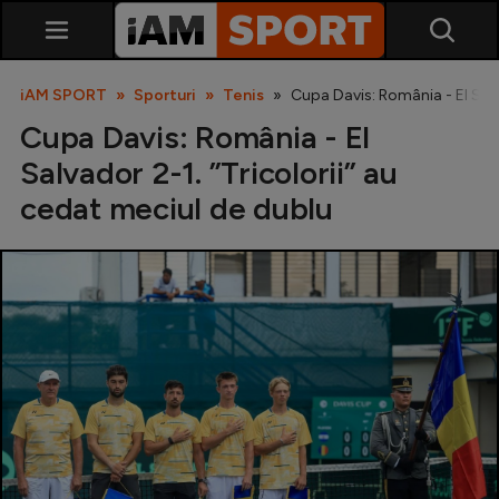
iAM SPORT
Sporturi
Tenis
Cupa Davis: România - El Salv
Cupa Davis: România - El
Salvador 2-1. ”Tricolorii” au
cedat meciul de dublu
SuperLiga
Liga 2
Cupa României
Echipa Națională
U21
Fotbal feminin