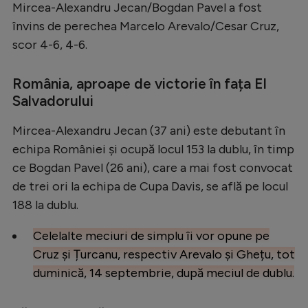
Mircea-Alexandru Jecan/Bogdan Pavel a fost
Natație
învins de perechea Marcelo Arevalo/Cesar Cruz,
Formula 1
scor 4-6, 4-6.
Gimnastică
România, aproape de victorie în fața El
Auto
Salvadorului
Rugby
Mircea-Alexandru Jecan (37 ani) este debutant în
Ciclism
echipa României și ocupă locul 153 la dublu, în timp
Alte sporturi
ce Bogdan Pavel (26 ani), care a mai fost convocat
de trei ori la echipa de Cupa Davis, se află pe locul
JO 2024
188 la dublu.
JO 2026
Celelalte meciuri de simplu îi vor opune pe
Cruz și Țurcanu, respectiv Arevalo și Ghețu, tot
duminică, 14 septembrie, după meciul de dublu.