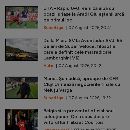
UTA - Rapid 0-0. Remiză albă cu
ocazii uriașe la Arad! Giuleștenii urcă
pe primul loc
SuperLiga
| 07 August 2026, 20:41
De la Miura SV la Aventador SVJ: 55
de ani de Super Veloce, filosofia
care a definit cele mai radicale
Lamborghini V12
Auto
| 07 August 2026, 20:12
Marius Șumudică, aproape de CFR
Cluj! Urmează negocierile finale cu
Neluțu Varga
SuperLiga
| 07 August 2026, 19:32
Belgia și-a prezentat oficial noul
selecționer. Ce a spus despre
viitorul lui Thibaut Courtois