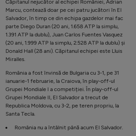
Intră în cont
Căpitanul nejucător al echipei României, Adrian
Marcu, contează doar pe cei patru jucători în El
Creează cont
Salvador, în timp ce din echipa gazdelor mai fac
parte Diego Duran (20 ani, 1.658 ATP la simplu,
1.391 ATP la dublu), Juan Carlos Fuentes Vasquez
(20 ani, 1.999 ATP la simplu, 2.528 ATP la dublu) și
Donald Hall (28 ani). Căpitanul echipei este Lluis
Miralles.
România a fost învinsă de Bulgaria cu 3-1, pe 31
ianuarie-1 februarie, la Craiova, în play-off-ul
Grupei Mondiale I a competiției. În play-off-ul
Grupei Mondiale II, El Salvador a trecut de
Republica Moldova, cu 3-2, pe teren propriu, la
Santa Tecla.
România nu a întâlnit până acum El Salvador.