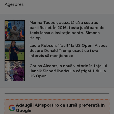
Agerpres
CITEȘTE ȘI
Marina Tauber, acuzată că a sustras
banii Rusiei. În 2016, fosta jucătoare de
tenis lansa o invitație pentru Simona
Halep
Laura Robson, ”fault” la US Open! A spus
despre Donald Trump exact ce i s-a
interzis să menționeze
Carlos Alcaraz, o nouă victorie în fața lui
Jannik Sinner! Ibericul a câştigat titlul la
US Open
Adaugă iAMsport.ro ca sursă preferată în
Google