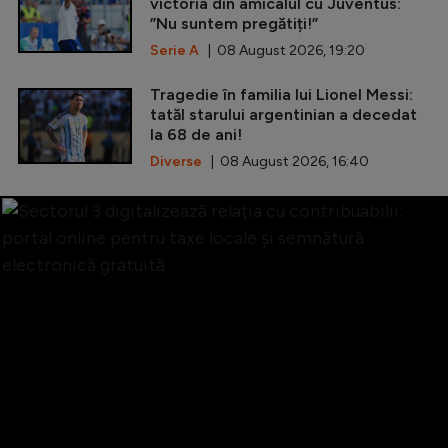
victoria din amicalul cu Juventus:
”Nu suntem pregătiți!”
Serie A
| 08 August 2026, 19:20
Tragedie în familia lui Lionel Messi:
tatăl starului argentinian a decedat
la 68 de ani!
Diverse
| 08 August 2026, 16:40