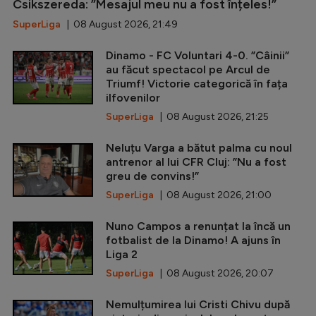
Csikszereda: ”Mesajul meu nu a fost înțeles!”
SuperLiga
| 08 August 2026, 21:49
Dinamo - FC Voluntari 4-0. ”Câinii”
au făcut spectacol pe Arcul de
Triumf! Victorie categorică în fața
ilfovenilor
SuperLiga
| 08 August 2026, 21:25
Neluțu Varga a bătut palma cu noul
antrenor al lui CFR Cluj: ”Nu a fost
greu de convins!”
SuperLiga
| 08 August 2026, 21:00
Nuno Campos a renunțat la încă un
fotbalist de la Dinamo! A ajuns în
Liga 2
SuperLiga
| 08 August 2026, 20:07
Nemulțumirea lui Cristi Chivu după