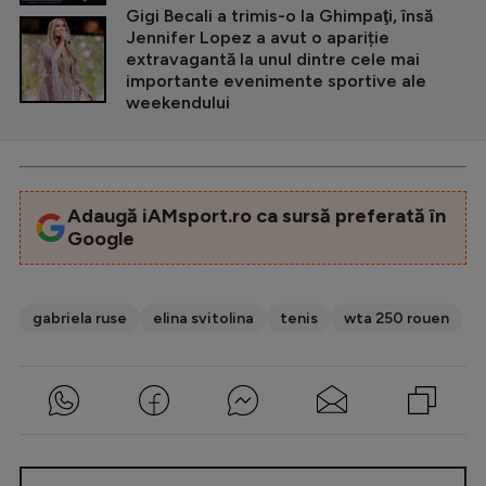
Intră în cont
Gigi Becali a trimis-o la Ghimpaţi, însă
Jennifer Lopez a avut o apariție
Creează cont
extravagantă la unul dintre cele mai
importante evenimente sportive ale
weekendului
Adaugă iAMsport.ro ca sursă preferată în
Google
gabriela ruse
elina svitolina
tenis
wta 250 rouen