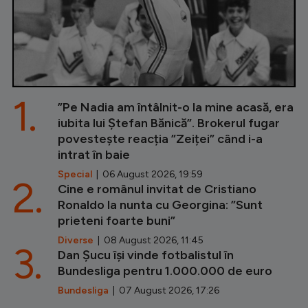
1.
”Pe Nadia am întâlnit-o la mine acasă, era
iubita lui Ștefan Bănică”. Brokerul fugar
povestește reacția ”Zeiței” când i-a
intrat în baie
Special
| 06 August 2026, 19:59
2.
Cine e românul invitat de Cristiano
Ronaldo la nunta cu Georgina: ”Sunt
prieteni foarte buni”
Diverse
| 08 August 2026, 11:45
3.
Dan Șucu își vinde fotbalistul în
Bundesliga pentru 1.000.000 de euro
Bundesliga
| 07 August 2026, 17:26