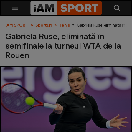
iAM SPORT
Sporturi
Tenis
Gabriela Ruse, eliminată în se
Gabriela Ruse, eliminată în
semifinale la turneul WTA de la
Rouen
SuperLiga
Liga 2
Cupa României
Echipa Națională
U21
Fotbal feminin