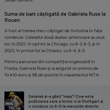
Natație
Suma de bani câștigată de Gabriela Ruse la
Formula 1
Rouen
Gimnastică
A fost al treilea meci câștigat de Svitolina în fața
Auto
româncei. Celelalte două dueluri anterioare au avut
Rugby
loc în 2021, în optimi la Chicago, cu 6-3, 6-3, şi în
2023, în primul tur la Chiasso, cu 6-4, 6-2.
Ciclism
Alte sporturi
Pentru parcursul din competiția organizată în
Franța, Gabriela Ruse şi-a asigurat un premiu de
JO 2024
10.410 euro şi 98 de puncte în clasamentul WTA.
JO 2026
CITEȘTE ȘI
Swiatek și-a găsit ”nașa”! Cine este
jucătoarea care a învins-o la Stuttgart și
o conduce cu 6-0 la meciurile directe