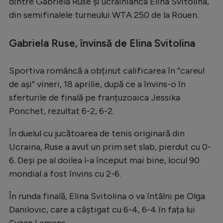
dintre Gabriela Ruse și ucrainianca Elina Svitolina,
Serie A
din semifinalele turneului WTA 250 de la Rouen.
Bundesliga
Gabriela Ruse, învinsă de Elina Svitolina
Ligue 1
Campionate
Sportiva româncă a obținut calificarea în ”careul
de ași” vineri, 18 aprilie, după ce a învins-o în
Starurile fotbalului
sferturile de finală pe franțuzoaica Jessika
EURO 2024
Ponchet, rezultat 6-2, 6-2.
Stranieri
În duelul cu jucătoarea de tenis originară din
Clasamente
Ucraina, Ruse a avut un prim set slab, pierdut cu 0-
6. Deși pe al doilea l-a început mai bine, locul 90
mondial a fost învins cu 2-6.
În runda finală, Elina Svitolina o va întâlni pe Olga
Tenis
Danilovic, care a câștigat cu 6-4, 6-4 în fața lui
Handbal
Suzan Lamens.