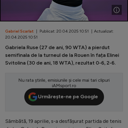
Special
Diverse
Inedit
Gabriel Scarlat
| Publicat: 20.04.2025 10:51 | Actualizat:
20.04.2025 10:51
Clasamente
Gabriela Ruse (27 de ani, 90 WTA) a pierdut
semifinala de la turneul de la Rouen în fața Elinei
Svitolina (30 de ani, 18 WTA), rezultat 0-6, 2-6.
Champions League
Nu rata știrile, emisiunile și cele mai tari clipuri
Europa League
iAMsport.ro
Conference League
Urmărește-ne pe Google
CM 2026
Premier League
Sâmbătă, 19 aprilie, s-a desfășurat partida de tenis
LaLiga