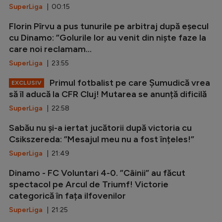
SuperLiga
| 00:15
Florin Pîrvu a pus tunurile pe arbitraj după eșecul
cu Dinamo: ”Golurile lor au venit din niște faze la
care noi reclamam...
SuperLiga
| 23:55
Primul fotbalist pe care Șumudică vrea
EXCLUSIV
să îl aducă la CFR Cluj! Mutarea se anunță dificilă
SuperLiga
| 22:58
Sabău nu și-a iertat jucătorii după victoria cu
Csikszereda: ”Mesajul meu nu a fost înțeles!”
SuperLiga
| 21:49
Dinamo - FC Voluntari 4-0. ”Câinii” au făcut
spectacol pe Arcul de Triumf! Victorie
categorică în fața ilfovenilor
SuperLiga
| 21:25