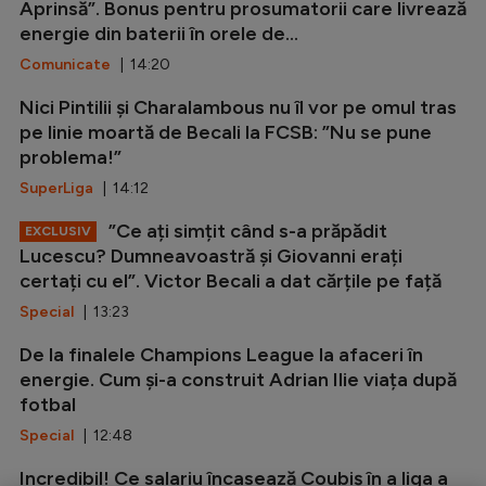
Aprinsă”. Bonus pentru prosumatorii care livrează
energie din baterii în orele de...
Comunicate
| 14:20
Nici Pintilii și Charalambous nu îl vor pe omul tras
pe linie moartă de Becali la FCSB: ”Nu se pune
problema!”
SuperLiga
| 14:12
”Ce ați simțit când s-a prăpădit
EXCLUSIV
Lucescu? Dumneavoastră și Giovanni erați
certați cu el”. Victor Becali a dat cărțile pe față
Special
| 13:23
De la finalele Champions League la afaceri în
energie. Cum și-a construit Adrian Ilie viața după
fotbal
Special
| 12:48
Incredibil! Ce salariu încasează Coubiș în a liga a