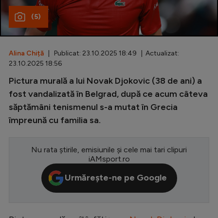
(5)
Special
Diverse
Inedit
Alina Chiță
| Publicat: 23.10.2025 18:49 | Actualizat:
23.10.2025 18:56
Clasamente
Pictura murală a lui Novak Djokovic (38 de ani) a
fost vandalizată în Belgrad, după ce acum câteva
săptămâni tenismenul s-a mutat în Grecia
împreună cu familia sa.
Champions League
Europa League
Nu rata știrile, emisiunile și cele mai tari clipuri
iAMsport.ro
Conference League
Urmărește-ne pe Google
CM 2026
Premier League
LaLiga