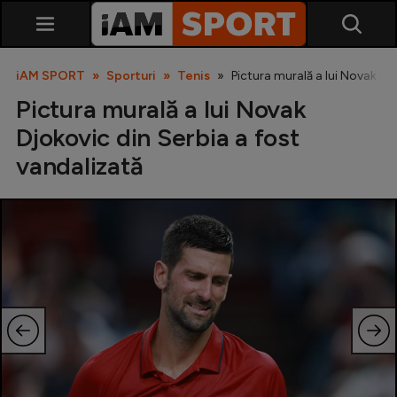
iAM SPORT
Sporturi
Tenis
Pictura murală a lui Novak Dj
Pictura murală a lui Novak
Djokovic din Serbia a fost
vandalizată
SuperLiga
Liga 2
Cupa României
Echipa Națională
U21
Fotbal feminin