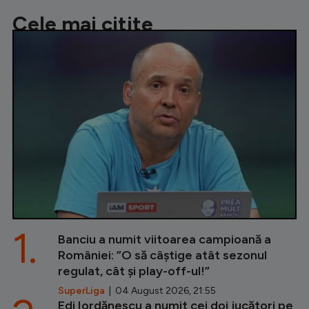
Cele mai citite
1.
Banciu a numit viitoarea campioană a
României: ”O să câștige atât sezonul
regulat, cât și play-off-ul!”
SuperLiga
| 04 August 2026, 21:55
Edi Iordănescu a numit cei doi jucători pe