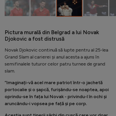
Natație
Formula 1
Gimnastică
Pictura murală din Belgrad a lui Novak
Auto
Djokovic a fost distrusă
Rugby
Novak Djokovic continuă să lupte pentru al 25-lea
Ciclism
Grand Slam al carierei și anul acesta a ajuns în
Alte sporturi
semifinalele tuturor celor patru turnee de grand
slam.
JO 2024
JO 2026
”Imaginați-vă acel mare patriot într-o jachetă
portocalie și o șapcă, furișându-se noaptea, apoi
oprindu-se în fața lui Novak - privindu-l în ochi și
aruncându-i vopsea pe față și pe corp.
Aceștia sunt tinerii sârbi din cușcă care vor doar