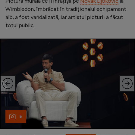
Pictura murală ce îl înfățișa pe
Novak Djokovic
la
Serie A
Wimbledon, îmbrăcat în tradiționalul echipament
alb, a fost vandalizată, iar artistul picturii a făcut
Bundesliga
totul public.
Ligue 1
Campionate
Starurile fotbalului
EURO 2024
Stranieri
Clasamente
5
Tenis
Handbal