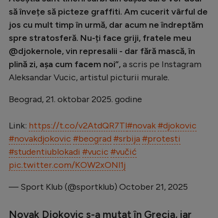
Intră în cont
să învețe să picteze graffiti. Am cucerit vârful de
Creează cont
jos cu mult timp în urmă, dar acum ne îndreptăm
spre stratosferă. Nu-ți face griji, fratele meu
@djokernole, vin represalii - dar fără mască, în
plină zi, așa cum facem noi”,
a scris pe Instagram
Aleksandar Vucic, artistul picturii murale.
Beograd, 21. oktobar 2025. godine
Link:
https://t.co/v2AtdQR7Tl
#novak
#djokovic
#novakdjokovic
#beograd
#srbija
#protesti
#studentiublokadi
#vucic
#vučić
pic.twitter.com/KOW2xONl1j
— Sport Klub (@sportklub)
October 21, 2025
Novak Djokovic s-a mutat în Grecia, iar