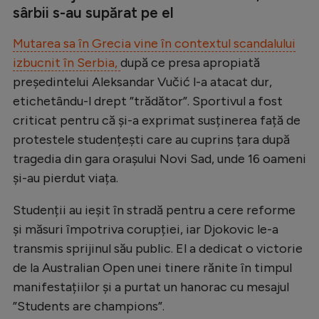
sârbii s-au supărat pe el
Mutarea sa în Grecia vine în contextul scandalului
izbucnit în Serbia,
după ce presa apropiată
președintelui Aleksandar Vučić l-a atacat dur,
etichetându-l drept ”trădător”. Sportivul a fost
criticat pentru că și-a exprimat susținerea față de
protestele studențești care au cuprins țara după
tragedia din gara orașului Novi Sad, unde 16 oameni
și-au pierdut viața.
Studenții au ieșit în stradă pentru a cere reforme
și măsuri împotriva corupției, iar Djokovic le-a
transmis sprijinul său public. El a dedicat o victorie
de la Australian Open unei tinere rănite în timpul
manifestațiilor și a purtat un hanorac cu mesajul
”Students are champions”.