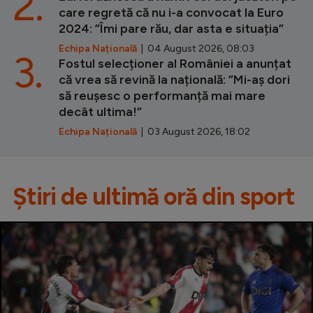
2.
care regretă că nu i-a convocat la Euro
2024: ”Îmi pare rău, dar asta e situația”
Echipa Națională
| 04 August 2026, 08:03
3.
Fostul selecționer al României a anunțat
că vrea să revină la națională: ”Mi-aș dori
să reușesc o performanță mai mare
decât ultima!”
Echipa Națională
| 03 August 2026, 18:02
Știri de ultimă oră din sport