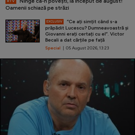
Ninge ca-n povești, la început de august!
RTV
Oamenii schiază pe străzi
”Ce ați simțit când s-a
EXCLUSIV
prăpădit Lucescu? Dumneavoastră și
Giovanni erați certați cu el”. Victor
Becali a dat cărțile pe față
Special
| 05 August 2026, 13:23