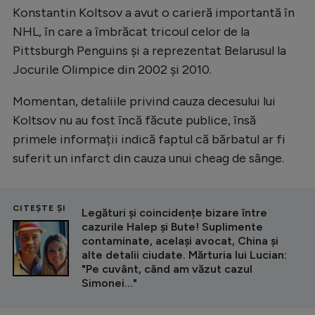
Intră în cont
Konstantin Koltsov a avut o carieră importantă în
Creează cont
NHL, în care a îmbrăcat tricoul celor de la
Pittsburgh Penguins și a reprezentat Belarusul la
Jocurile Olimpice din 2002 și 2010.
Momentan, detaliile privind cauza decesului lui
Koltsov nu au fost încă făcute publice, însă
primele informații indică faptul că bărbatul ar fi
suferit un infarct din cauza unui cheag de sânge.
CITEȘTE ȘI
Legături și coincidențe bizare între
cazurile Halep și Bute! Suplimente
contaminate, același avocat, China și
alte detalii ciudate. Mărturia lui Lucian:
"Pe cuvânt, când am văzut cazul
Simonei..."