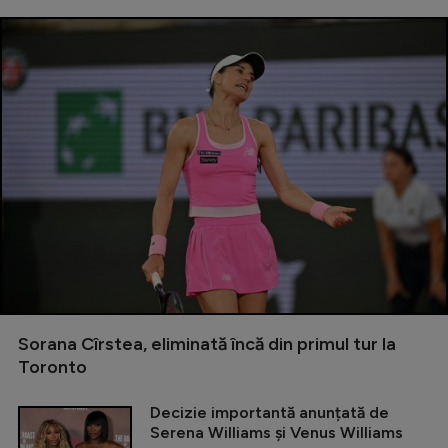
Sorana Cîrstea, eliminată încă din primul tur la
Toronto
Decizie importantă anunțată de
Serena Williams și Venus Williams