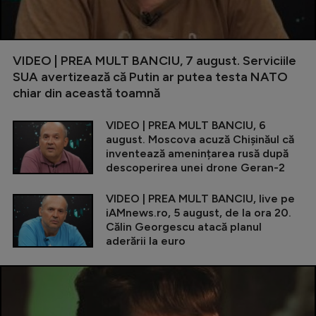
VIDEO | PREA MULT BANCIU, 7 august. Serviciile
SUA avertizează că Putin ar putea testa NATO
chiar din această toamnă
VIDEO | PREA MULT BANCIU, 6
august. Moscova acuză Chișinăul că
inventează amenințarea rusă după
descoperirea unei drone Geran-2
VIDEO | PREA MULT BANCIU, live pe
iAMnews.ro, 5 august, de la ora 20.
Călin Georgescu atacă planul
aderării la euro