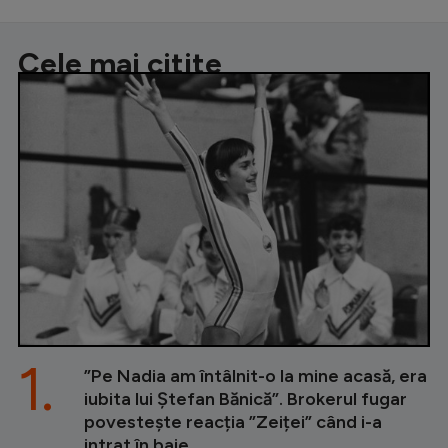
Cele mai citite
1.
”Pe Nadia am întâlnit-o la mine acasă, era
iubita lui Ștefan Bănică”. Brokerul fugar
povestește reacția ”Zeiței” când i-a
intrat în baie