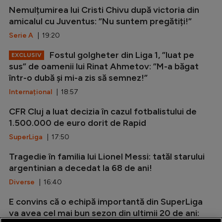
Nemulțumirea lui Cristi Chivu după victoria din
amicalul cu Juventus: ”Nu suntem pregătiți!”
Serie A
| 19:20
Fostul golgheter din Liga 1, ”luat pe
EXCLUSIV
sus” de oamenii lui Rinat Ahmetov: ”M-a băgat
într-o dubă și mi-a zis să semnez!”
Internațional
| 18:57
CFR Cluj a luat decizia în cazul fotbalistului de
1.500.000 de euro dorit de Rapid
SuperLiga
| 17:50
Tragedie în familia lui Lionel Messi: tatăl starului
argentinian a decedat la 68 de ani!
Diverse
| 16:40
E convins că o echipă importantă din SuperLiga
va avea cel mai bun sezon din ultimii 20 de ani: