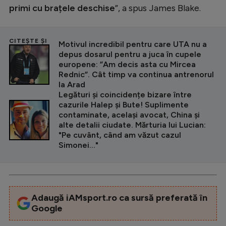
primi cu brațele deschise
”, a spus James Blake.
CITEȘTE ȘI
Motivul incredibil pentru care UTA nu a
depus dosarul pentru a juca în cupele
europene: ”Am decis asta cu Mircea
Rednic”. Cât timp va continua antrenorul
la Arad
Legături și coincidențe bizare între
cazurile Halep și Bute! Suplimente
contaminate, același avocat, China și
alte detalii ciudate. Mărturia lui Lucian:
"Pe cuvânt, când am văzut cazul
Simonei..."
Adaugă iAMsport.ro ca sursă preferată în
Google