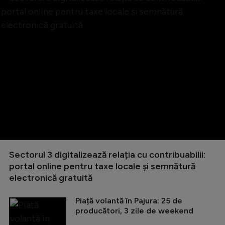
Sectorul 3 digitalizează relația cu contribuabilii:
portal online pentru taxe locale și semnătură
electronică gratuită
Piață volantă în Pajura: 25 de
producători, 3 zile de weekend