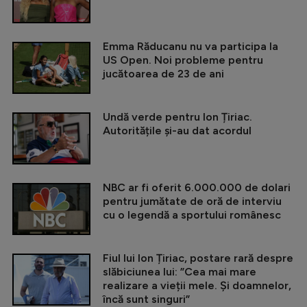
Emma Răducanu nu va participa la
US Open. Noi probleme pentru
jucătoarea de 23 de ani
Undă verde pentru Ion Țiriac.
Autoritățile și-au dat acordul
NBC ar fi oferit 6.000.000 de dolari
pentru jumătate de oră de interviu
cu o legendă a sportului românesc
Fiul lui Ion Țiriac, postare rară despre
slăbiciunea lui: ”Cea mai mare
realizare a vieții mele. Și doamnelor,
încă sunt singuri”