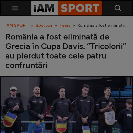
iAM SPORT
Sporturi
Tenis
România a fost eliminată de Gr
România a fost eliminată de
Grecia în Cupa Davis. ”Tricolorii”
au pierdut toate cele patru
confruntări
SuperLiga
Liga 2
Cupa României
Echipa Națională
U21
Fotbal feminin