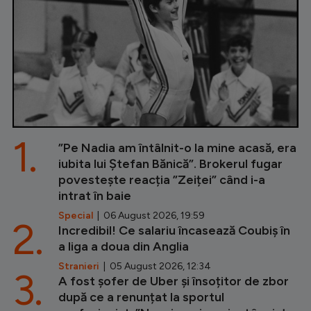
1.
”Pe Nadia am întâlnit-o la mine acasă, era
iubita lui Ștefan Bănică”. Brokerul fugar
povestește reacția ”Zeiței” când i-a
intrat în baie
Special
| 06 August 2026, 19:59
2.
Incredibil! Ce salariu încasează Coubiș în
a liga a doua din Anglia
Stranieri
| 05 August 2026, 12:34
3.
A fost șofer de Uber și însoțitor de zbor
după ce a renunțat la sportul