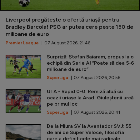
Liverpool pregătește o ofertă uriașă pentru
Bradley Barcola! PSG ar putea cere peste 150 de
milioane de euro
Premier League
| 07 August 2026, 21:46
Surpriză: Ștefan Baiaram, propus la o
echipă din Serie A! ”Poate să dea 5-6
milioane de euro”
SuperLiga
| 07 August 2026, 20:58
UTA - Rapid 0-0. Remiză albă cu
ocazii uriașe la Arad! Giuleștenii urcă
pe primul loc
SuperLiga
| 07 August 2026, 20:41
De la Miura SV la Aventador SVJ: 55
de ani de Super Veloce, filosofia
care a definit cele mai radicale