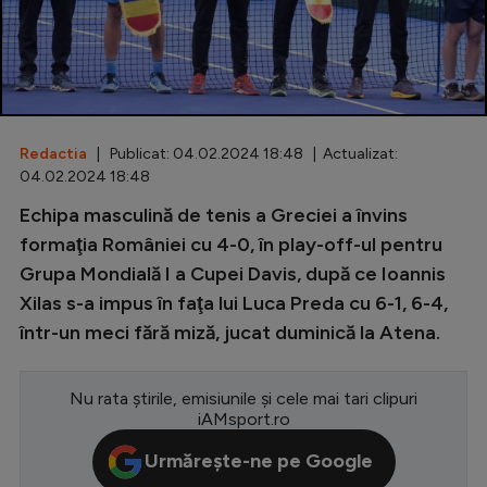
Special
Diverse
Inedit
Redactia
| Publicat: 04.02.2024 18:48 | Actualizat:
Clasamente
04.02.2024 18:48
Echipa masculină de tenis a Greciei a învins
formaţia României cu 4-0, în play-off-ul pentru
Grupa Mondială I a Cupei Davis, după ce Ioannis
Champions League
Xilas s-a impus în faţa lui Luca Preda cu 6-1, 6-4,
Europa League
într-un meci fără miză, jucat duminică la Atena.
Conference League
CM 2026
Nu rata știrile, emisiunile și cele mai tari clipuri
iAMsport.ro
Premier League
Urmărește-ne pe Google
LaLiga