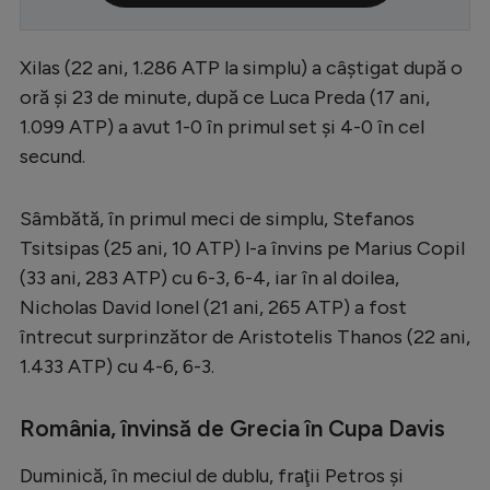
Serie A
Xilas (22 ani, 1.286 ATP la simplu) a câştigat după o
Bundesliga
oră şi 23 de minute, după ce Luca Preda (17 ani,
Ligue 1
1.099 ATP) a avut 1-0 în primul set şi 4-0 în cel
Campionate
secund.
Starurile fotbalului
Sâmbătă, în primul meci de simplu, Stefanos
EURO 2024
Tsitsipas (25 ani, 10 ATP) l-a învins pe Marius Copil
Stranieri
(33 ani, 283 ATP) cu 6-3, 6-4, iar în al doilea,
Nicholas David Ionel (21 ani, 265 ATP) a fost
Clasamente
întrecut surprinzător de Aristotelis Thanos (22 ani,
1.433 ATP) cu 4-6, 6-3.
România, învinsă de Grecia în Cupa Davis
Tenis
Handbal
Duminică, în meciul de dublu, fraţii Petros şi