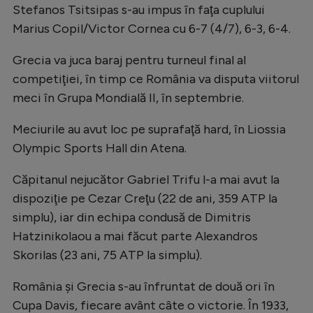
Stefanos Tsitsipas s-au impus în faţa cuplului
Natație
Marius Copil/Victor Cornea cu 6-7 (4/7), 6-3, 6-4.
Formula 1
Grecia va juca baraj pentru turneul final al
Gimnastică
competiţiei, în timp ce România va disputa viitorul
Auto
meci în Grupa Mondială II, în septembrie.
Rugby
Meciurile au avut loc pe suprafaţă hard, în Liossia
Ciclism
Olympic Sports Hall din Atena.
Alte sporturi
Căpitanul nejucător Gabriel Trifu l-a mai avut la
JO 2024
dispoziţie pe Cezar Creţu (22 de ani, 359 ATP la
simplu), iar din echipa condusă de Dimitris
JO 2026
Hatzinikolaou a mai făcut parte Alexandros
Skorilas (23 ani, 75 ATP la simplu).
România şi Grecia s-au înfruntat de două ori în
Cupa Davis, fiecare avânt câte o victorie. În 1933,