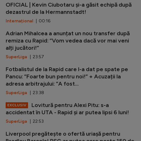
OFICIAL | Kevin Ciubotaru și-a găsit echipă după
dezastrul de la Hermannstadt!
Internațional
| 00:16
Adrian Mihalcea a anunțat un nou transfer după
remiza cu Rapid: ”Vom vedea dacă vor mai veni
alți jucători!”
SuperLiga
| 23:57
Fotbalistul de la Rapid care l-a dat pe spate pe
Pancu: ”Foarte bun pentru noi!” + Acuzații la
adresa arbitrajului: ”A fost...
SuperLiga
| 23:38
Lovitură pentru Alexi Pitu: s-a
EXCLUSIV
accidentat în UTA - Rapid și ar putea lipsi 6 luni!
SuperLiga
| 22:53
Liverpool pregătește o ofertă uriașă pentru
Bradley Barcola! PSG ar putea cere peste 150 de