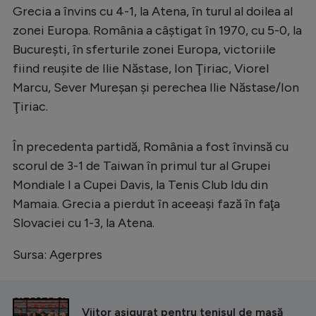
Intră în cont
Grecia a învins cu 4-1, la Atena, în turul al doilea al
Creează cont
zonei Europa. România a câştigat în 1970, cu 5-0, la
Bucureşti, în sferturile zonei Europa, victoriile
fiind reuşite de Ilie Năstase, Ion Ţiriac, Viorel
Marcu, Sever Mureşan şi perechea Ilie Năstase/Ion
Ţiriac.
În precedenta partidă, România a fost învinsă cu
scorul de 3-1 de Taiwan în primul tur al Grupei
Mondiale I a Cupei Davis, la Tenis Club Idu din
Mamaia. Grecia a pierdut în aceeaşi fază în faţa
Slovaciei cu 1-3, la Atena.
Sursa: Agerpres
CITEȘTE ȘI
Viitor asigurat pentru tenisul de masă