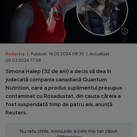
Special
Diverse
Inedit
Clasamente
Redactia
| Publicat: 16.02.2024 08:35 | Actualizat:
05.03.2024 17:58
Simona Halep (32 de ani) a decis să dea în
Champions League
judecată compania canadiană Quantum
Nutrition, care a produs suplimentul presupus
Europa League
contaminat cu Roxadustat, din cauza căreia a
Conference League
fost suspendată timp de patru ani, anunță
CM 2026
Reuters.
Premier League
Nu rata știrile, emisiunile și cele mai tari clipuri
LaLiga
iAMsport.ro