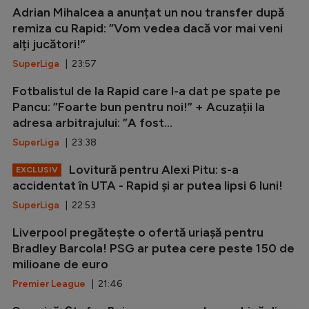
Adrian Mihalcea a anunțat un nou transfer după
remiza cu Rapid: ”Vom vedea dacă vor mai veni
alți jucători!”
SuperLiga
| 23:57
Fotbalistul de la Rapid care l-a dat pe spate pe
Pancu: ”Foarte bun pentru noi!” + Acuzații la
adresa arbitrajului: ”A fost...
SuperLiga
| 23:38
Lovitură pentru Alexi Pitu: s-a
EXCLUSIV
accidentat în UTA - Rapid și ar putea lipsi 6 luni!
SuperLiga
| 22:53
Liverpool pregătește o ofertă uriașă pentru
Bradley Barcola! PSG ar putea cere peste 150 de
milioane de euro
Premier League
| 21:46