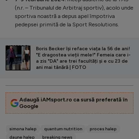
(n.r. – Tribunalul de Arbitraj sportiv), acolo unde
sportiva noastră a depus apel împotriva
pedepsei primită de la Sport Resolutions.
CITEȘTE ȘI
Boris Becker își reface viața la 56 de ani!
"E dragostea vieții mele!" Femeia care i-
a zis "DA" are trei facultăți și e cu 23 de
ani mai tânără | FOTO
Adaugă iAMsport.ro ca sursă preferată în
Google
simona halep
quantum nutrition
proces halep
daune halep
breaking news