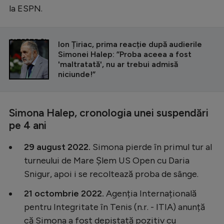
la ESPN.
CITEȘTE ȘI
Ion Țiriac, prima reacție după audierile
Simonei Halep: ”Proba aceea a fost
'maltratată', nu ar trebui admisă
niciunde!”
Simona Halep, cronologia unei suspendări
pe 4 ani
29 august 2022.
Simona pierde în primul tur al
turneului de Mare Șlem US Open cu Daria
Snigur, apoi i se recoltează proba de sânge.
21 octombrie 2022.
Agenția Internațională
pentru Integritate în Tenis (n.r. - ITIA) anunță
că Simona a fost depistată pozitiv cu