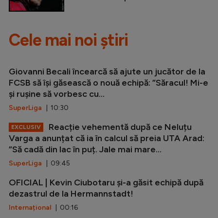
Cele mai noi știri
Giovanni Becali încearcă să ajute un jucător de la
FCSB să își găsească o nouă echipă: ”Săracul! Mi-e
și rușine să vorbesc cu...
SuperLiga
| 10:30
Reacție vehementă după ce Neluțu
EXCLUSIV
Varga a anunțat că ia în calcul să preia UTA Arad:
”Să cadă din lac în puț. Jale mai mare...
SuperLiga
| 09:45
OFICIAL | Kevin Ciubotaru și-a găsit echipă după
dezastrul de la Hermannstadt!
Internațional
| 00:16