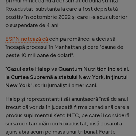
primul minut că nu a consumat cu bună știință
Natație
Roxadustat, substanța la care a fost depistată
pozitiv în octombrie 2022 și care i-a adus ulterior
Formula 1
o suspendare de 4 ani.
Gimnastică
ESPN notează că
echipa româncei a decis să
Auto
înceapă procesul în Manhattan și cere "daune de
Rugby
peste 10 milioane de dolari".
Ciclism
"
Cazul este Halep vs Quantum Nutrition Inc et al,
Alte sporturi
la Curtea Supremă a statului New York, în ținutul
JO 2024
New York"
, scriu jurnaliștii americani.
JO 2026
Halep și reprezentanții săi anunțaseră încă de anul
trecut că vor da în judecată firma canadiană care a
produs suplimentul Keto MTC, pe care îl consideră
sursa contaminării cu Roxadustat, însă dosarul a
ajuns abia acum pe masa unui tribunal. Foarte