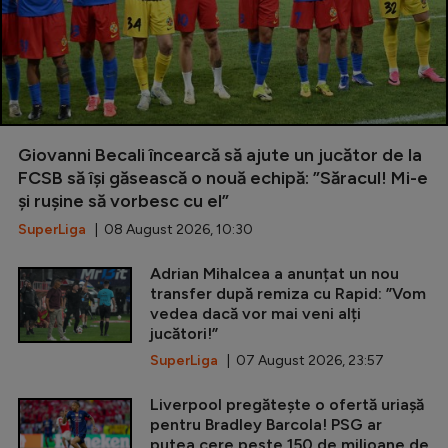
Giovanni Becali încearcă să ajute un jucător de la
FCSB să își găsească o nouă echipă: ”Săracul! Mi-e
și rușine să vorbesc cu el”
SuperLiga
| 08 August 2026, 10:30
Adrian Mihalcea a anunțat un nou
transfer după remiza cu Rapid: ”Vom
vedea dacă vor mai veni alți
jucători!”
SuperLiga
| 07 August 2026, 23:57
Liverpool pregătește o ofertă uriașă
pentru Bradley Barcola! PSG ar
putea cere peste 150 de milioane de