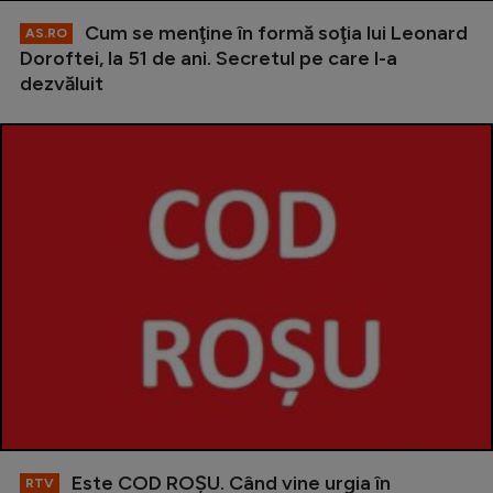
Cum se menţine în formă soţia lui Leonard
AS.RO
Doroftei, la 51 de ani. Secretul pe care l-a
dezvăluit
Este COD ROŞU. Când vine urgia în
RTV