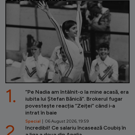
1.
”Pe Nadia am întâlnit-o la mine acasă, era
iubita lui Ștefan Bănică”. Brokerul fugar
povestește reacția ”Zeiței” când i-a
intrat în baie
Special
| 06 August 2026, 19:59
2.
Incredibil! Ce salariu încasează Coubiș în
a liga a doua din Anglia