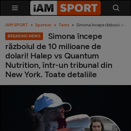
iAM SPORT
Sporturi
Tenis
Simona începe războiul de 10 
Simona începe
BREAKING NEWS
războiul de 10 milioane de
dolari! Halep vs Quantum
Nutrition, într-un tribunal din
New York. Toate detaliile
SuperLiga
Liga 2
Cupa României
Echipa Națională
U21
Fotbal feminin