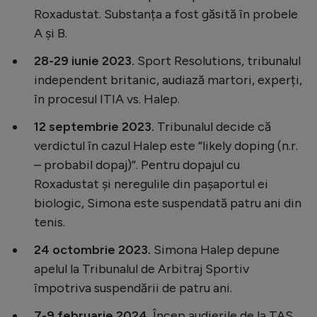
Roxadustat. Substanța a fost găsită în probele
A și B.
28-29 iunie 2023.
Sport Resolutions, tribunalul
independent britanic, audiază martori, experți,
în procesul ITIA vs. Halep.
12 septembrie 2023.
Tribunalul decide că
verdictul în cazul Halep este “likely doping (n.r.
– probabil dopaj)”. Pentru dopajul cu
Roxadustat și neregulile din pașaportul ei
biologic, Simona este suspendată patru ani din
tenis.
24 octombrie 2023.
Simona Halep depune
apelul la Tribunalul de Arbitraj Sportiv
împotriva suspendării de patru ani.
7-9 februarie 2024.
Încep audierile de la TAS