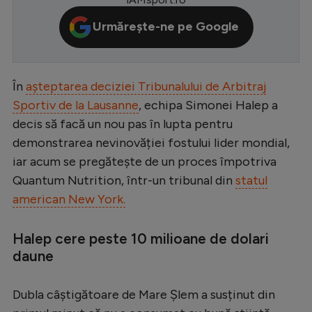
Serie A
Urmărește-ne pe Google
Bundesliga
Ligue 1
În
așteptarea deciziei Tribunalului de Arbitraj
Campionate
Sportiv de la Lausanne
, echipa Simonei Halep a
Starurile fotbalului
decis să facă un nou pas în lupta pentru
demonstrarea nevinovăției fostului lider mondial,
EURO 2024
iar acum se pregătește de un proces împotriva
Stranieri
Quantum Nutrition, într-un tribunal din
statul
american New York.
Clasamente
Halep cere peste 10 milioane de dolari
daune
Tenis
Dubla câștigătoare de Mare Șlem a susținut din
Handbal