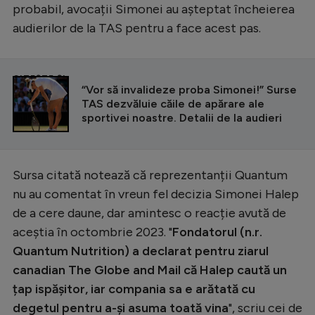
Intră în cont
probabil, avocații Simonei au așteptat încheierea
Creează cont
audierilor de la TAS pentru a face acest pas.
CITEȘTE ȘI
“Vor să invalideze proba Simonei!” Surse
TAS dezvăluie căile de apărare ale
sportivei noastre. Detalii de la audieri
Sursa citată notează că reprezentanții Quantum
nu au comentat în vreun fel decizia Simonei Halep
de a cere daune, dar amintesc o reacție avută de
aceștia în octombrie 2023. "
Fondatorul (n.r.
Quantum Nutrition) a declarat pentru ziarul
canadian The Globe and Mail că Halep caută un
țap ispășitor, iar compania sa e arătată cu
degetul pentru a-și asuma toată vina
", scriu cei de