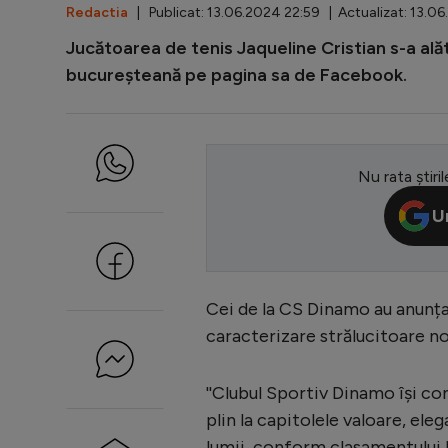
Redactia
| Publicat: 13.06.2024 22:59 | Actualizat: 13.0
Jucătoarea de tenis Jaqueline Cristian s-a ală
bucureşteană pe pagina sa de Facebook.
Nu rata știril
U
Cei de la CS Dinamo au anunța
caracterizare strălucitoare noi
''Clubul Sportiv Dinamo îşi co
plin la capitolele valoare, ele
lumii, conform clasamentului la 