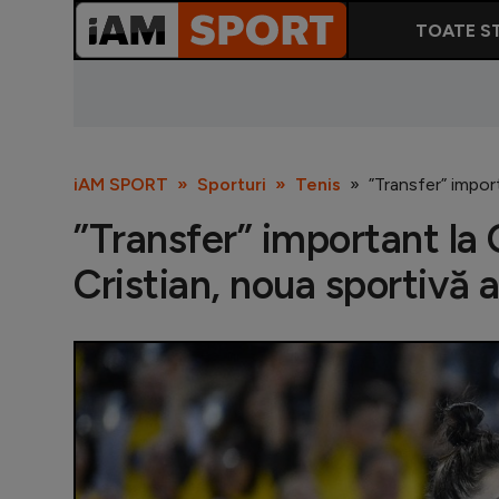
TOATE ST
iAM SPORT
Sporturi
Tenis
”Transfer” impor
”Transfer” important la
Cristian, noua sportivă a