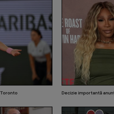
a Toronto
Decizie importantă anunț
Emma Răducanu nu va participa la