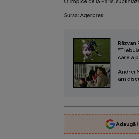
Olimpice de la Paris, sublinia
Sursa: Agerpres
CITEȘTE ȘI
Răzvan R
”Trebui
care a p
Andrei N
am discu
Adaugă i