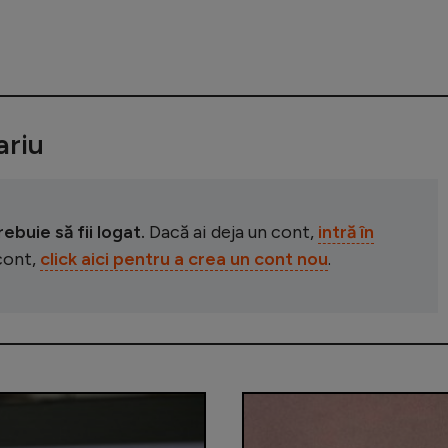
riu
buie să fii logat.
Dacă ai deja un cont,
intră în
 cont,
click aici pentru a crea un cont nou
.