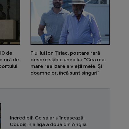
000 de
Fiul lui Ion Țiriac, postare rară
e oră de
despre slăbiciunea lui: ”Cea mai
portului
mare realizare a vieții mele. Și
doamnelor, încă sunt singuri”
”Pe Nadia am 
Incredibil! Ce salariu încasează
Coubiș în a liga a doua din Anglia