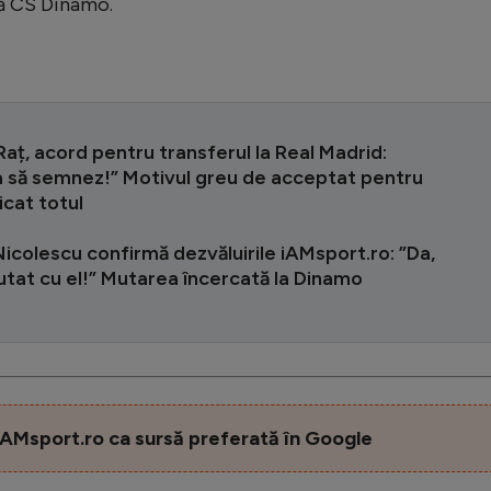
ză CS Dinamo.
aț, acord pentru transferul la Real Madrid:
a să semnez!” Motivul greu de acceptat pentru
icat totul
icolescu confirmă dezvăluirile iAMsport.ro: ”Da,
tat cu el!” Mutarea încercată la Dinamo
AMsport.ro ca sursă preferată în Google