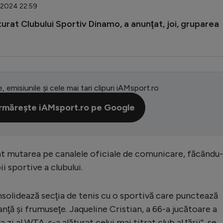
6.2024 22:59
turat Clubului Sportiv Dinamo, a anunţat, joi, gruparea
e, emisiunile și cele mai tari clipuri iAMsport.ro
rmărește iAMsport.ro pe Google
t mutarea pe canalele oficiale de comunicare, făcându-
i sportive a clubului.
nsolidează secţia de tenis cu o sportivă care punctează
ganţă şi frumuseţe. Jaqueline Cristian, a 66-a jucătoare a
zi al WTA, s-a alăturat celui mai titrat club al ţării'', se