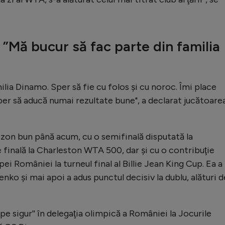
 ”Mă bucur să fac parte din familia
ilia Dinamo. Sper să fie cu folos şi cu noroc. Îmi place
sper să aducă numai rezultate bune", a declarat jucătoare
ezon bun până acum, cu o semifinală disputată la
 finală la Charleston WTA 500, dar şi cu o contribuţie
ei României la turneul final al Billie Jean King Cup. Ea a
enko şi mai apoi a adus punctul decisiv la dublu, alături d
ape sigur'' în delegaţia olimpică a României la Jocurile