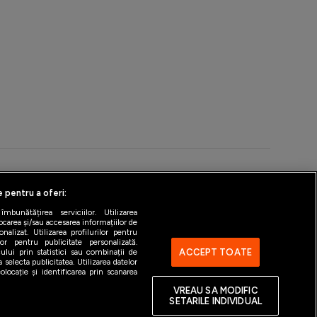
e pentru a oferi:
ntact
Gestionați preferințele
bunătățirea serviciilor. Utilizarea
ocarea și/sau accesarea informațiilor de
alizat. Utilizarea profilurilor pentru
ilor pentru publicitate personalizată.
ACCEPT TOATE
ului prin statistici sau combinații de
 selecta publicitatea. Utilizarea datelor
locație și identificarea prin scanarea
VREAU SA MODIFIC
SETARILE INDIVIDUAL