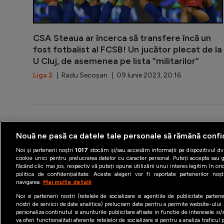
CSA Steaua ar încerca să transfere încă un
fost fotbalist al FCSB! Un jucător plecat de la
U Cluj, de asemenea pe lista ”militarilor”
Liga 2
| Radu Secoșan | 09 Iunie 2023, 20:16
Nouă ne pasă ca datele tale personale să rămână confi
Termeni şi condiţii
Politica 
Noi și partenerii noștri
1017
stocăm și/sau accesăm informații pe dispozitivul dvs
cookie unici pentru prelucrarea datelor cu caracter personal. Puteți accepta sau g
făcând clic mai jos, respectiv vă puteți opune utilizării unui interes legitim în 
politica de confidențialitate. Aceste alegeri vor fi raportate partenerilor no
navigarea.
Mai multe detalii
Noi si partenerii nostri (retelele de socializare si agentiile de publicitate parten
nostri de servicii de date analitice) prelucram date pentru a permite website-ului
personaliza continutul si anunturile publicitare afisate in functie de interesele si/s
va oferi functionalitati aferente retelelor de socializare si pentru a analiza traficul