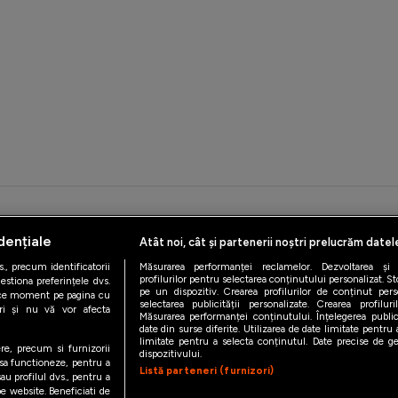
iAMsport.ro © 2026
dențiale
Atât noi, cât și partenerii noștri prelucrăm datel
de confidentialitate
Politica de utilizare Cookies
Cine suntem
Co
., precum identificatorii
Măsurarea performanței reclamelor. Dezvoltarea și îm
profilurilor pentru selectarea conținutului personalizat. St
estiona preferințele dvs.
pe un dispozitiv. Crearea profilurilor de conținut person
orice moment pe pagina cu
selectarea publicității personalizate. Crearea profilur
ștri și nu vă vor afecta
Măsurarea performanței conținutului. Înțelegerea public
date din surse diferite. Utilizarea de date limitate pentru a
limitate pentru a selecta conținutul. Date precise de geo
ere, precum si furnizorii
dispozitivului.
 sa functioneze, pentru a
Listă parteneri (furnizori)
au profilul dvs., pentru a
 pe website. Beneficiati de