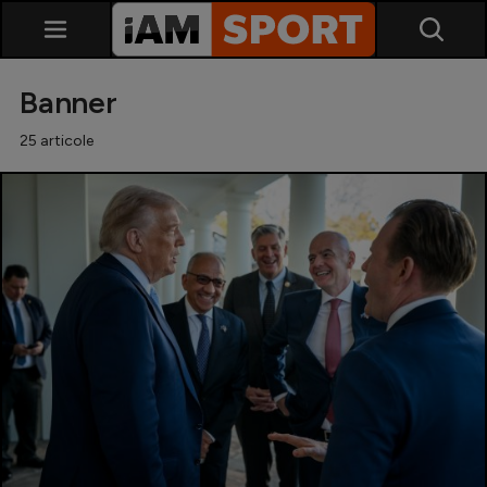
Banner
25 articole
SuperLiga
Liga 2
Cupa României
Echipa Națională
U21
Fotbal feminin