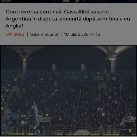
Special
Controversa continuă: Casa Albă susține
Argentina în disputa izbucnită după semifinala cu
Diverse
Anglia!
Inedit
CM 2026
| Gabriel Scarlat | 18 Iulie 2026, 17:18
Clasamente
Champions League
Europa League
Conference League
CM 2026
Premier League
LaLiga