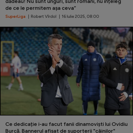
dădeau! Nu sunt unguri, sunt români, nu înțeleg
de ce le permitem așa ceva”
SuperLiga
| Robert Vîrdol | 16 Iulie 2025, 08:00
Ce dedicație i-au facut fanii dinamoviști lui Ovidiu
Burcă. Bannerul afișat de suporterii "câinilor"