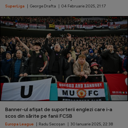
SuperLiga
| George Drafta | 04 Februarie 2025, 21:17
Banner-ul afișat de suporterii englezi care i-a
scos din sărite pe fanii FCSB
Europa League
| Radu Secoșan | 30 Ianuarie 2025, 22:38