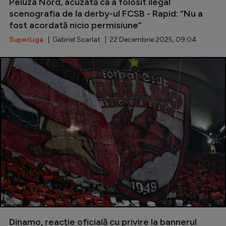
Intră în cont
Peluza Nord, acuzată că a folosit ilegal
scenografia de la derby-ul FCSB - Rapid: ”Nu a
Creează cont
fost acordată nicio permisiune”
SuperLiga
| Gabriel Scarlat | 22 Decembrie 2025, 09:04
Dinamo, reacție oficială cu privire la bannerul