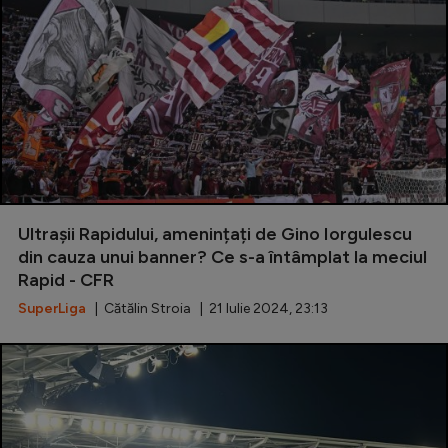
Ultrașii Rapidului, amenințați de Gino Iorgulescu
din cauza unui banner? Ce s-a întâmplat la meciul
Rapid - CFR
SuperLiga
| Cătălin Stroia | 21 Iulie 2024, 23:13