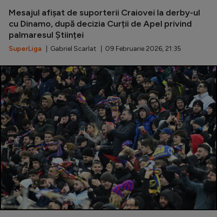
Mesajul afișat de suporterii Craiovei la derby-ul
Serie A
cu Dinamo, după decizia Curții de Apel privind
Bundesliga
palmaresul Științei
Ligue 1
SuperLiga
| Gabriel Scarlat | 09 Februarie 2026, 21:35
Campionate
Starurile fotbalului
EURO 2024
Stranieri
Clasamente
Tenis
Handbal