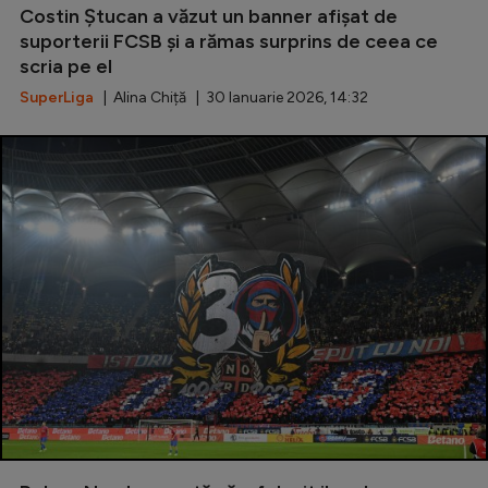
Costin Ștucan a văzut un banner afișat de
Natație
suporterii FCSB și a rămas surprins de ceea ce
Formula 1
scria pe el
SuperLiga
| Alina Chiță | 30 Ianuarie 2026, 14:32
Gimnastică
Auto
Rugby
Ciclism
Alte sporturi
JO 2024
JO 2026