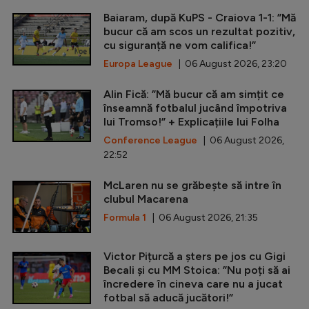
Baiaram, după KuPS - Craiova 1-1: ”Mă
bucur că am scos un rezultat pozitiv,
cu siguranță ne vom califica!”
Europa League
| 06 August 2026, 23:20
Alin Fică: ”Mă bucur că am simțit ce
înseamnă fotbalul jucând împotriva
lui Tromso!” + Explicațiile lui Folha
Conference League
| 06 August 2026,
22:52
McLaren nu se grăbește să intre în
clubul Macarena
Formula 1
| 06 August 2026, 21:35
Victor Pițurcă a șters pe jos cu Gigi
Becali și cu MM Stoica: ”Nu poți să ai
încredere în cineva care nu a jucat
fotbal să aducă jucători!”