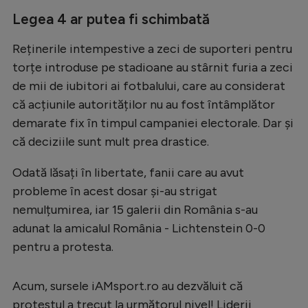
Natație
Legea 4 ar putea fi schimbată
Formula 1
Reținerile intempestive a zeci de suporteri pentru
Gimnastică
torțe introduse pe stadioane au stârnit furia a zeci
de mii de iubitori ai fotbalului, care au considerat
Auto
că acțiunile autorităților nu au fost întâmplător
Rugby
demarate fix în timpul campaniei electorale. Dar și
că deciziile sunt mult prea drastice.
Ciclism
Alte sporturi
Odată lăsați în libertate, fanii care au avut
probleme în acest dosar și-au strigat
JO 2024
nemulțumirea, iar 15 galerii din România s-au
JO 2026
adunat la amicalul România - Lichtenstein 0-0
pentru a protesta.
Acum, sursele iAMsport.ro au dezvăluit că
protestul a trecut la următorul nivel! Liderii