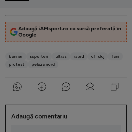
Adaugă iAMsport.ro ca sursă preferată în
Google
banner
suporteri
ultras
rapid
cfr cluj
fani
protest
peluza nord
Adaugă comentariu