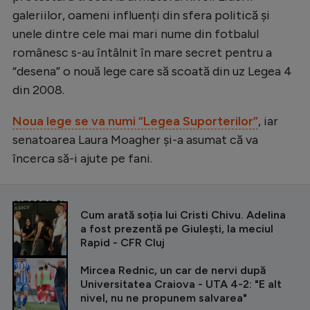
Intră în cont
galeriilor, oameni influenți din sfera politică și
Creează cont
unele dintre cele mai mari nume din fotbalul
românesc s-au întâlnit în mare secret pentru a
“desena” o nouă lege care să scoată din uz Legea 4
din 2008.
Noua lege se va numi “Legea Suporterilor”
, iar
senatoarea Laura Moagher și-a asumat că va
încerca să-i ajute pe fani.
CITEȘTE ȘI
Cum arată soția lui Cristi Chivu. Adelina
a fost prezentă pe Giulești, la meciul
Rapid - CFR Cluj
Mircea Rednic, un car de nervi după
Universitatea Craiova - UTA 4-2: "E alt
nivel, nu ne propunem salvarea"