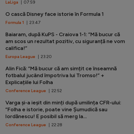
LaLiga
| 07:59
O cască Disney face istorie în Formula 1
Formula 1
| 23:47
Baiaram, după KuPS - Craiova 1-1: ”Mă bucur că
am scos un rezultat pozitiv, cu siguranță ne vom
califica!”
Europa League
| 23:20
Alin Fică: ”Mă bucur că am simțit ce înseamnă
fotbalul jucând împotriva lui Tromso!” +
Explicațiile lui Folha
Conference League
| 22:52
Varga și-a ieșit din minți după umilința CFR-ului:
”Folha e istorie, poate vine Șumudică sau
Iordănescu! E posibil să merg la...
Conference League
| 22:28