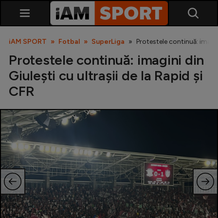
iAM SPORT
Fotbal
SuperLiga
Protestele continuă: imagini
Protestele continuă: imagini din
Giulești cu ultrașii de la Rapid și
CFR
SuperLiga
Liga 2
Cupa României
Echipa Națională
U21
Fotbal feminin