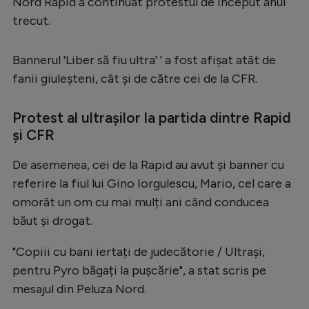
Nord Rapid a continuat protestul de început anul
Serie A
trecut.
Bundesliga
Bannerul 'Liber să fiu ultra' ' a fost afișat atât de
Ligue 1
fanii giuleșteni, cât și de către cei de la CFR.
Campionate
Protest al ultrașilor la partida dintre Rapid
Starurile fotbalului
și CFR
EURO 2024
De asemenea, cei de la Rapid au avut și banner cu
Stranieri
referire la fiul lui Gino Iorgulescu, Mario, cel care a
Clasamente
omorât un om cu mai mulți ani când conducea
băut și drogat.
"Copiii cu bani iertați de judecătorie / Ultrași,
pentru Pyro băgați la pușcărie", a stat scris pe
Tenis
mesajul din Peluza Nord.
Handbal