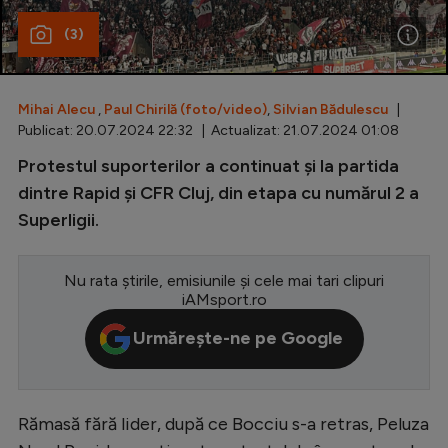
(3)
Special
Diverse
Inedit
Mihai Alecu
,
Paul Chirilă (foto/video)
,
Silvian Bădulescu
|
Publicat: 20.07.2024 22:32 | Actualizat: 21.07.2024 01:08
Clasamente
Protestul suporterilor a continuat și la partida
dintre Rapid și CFR Cluj, din etapa cu numărul 2 a
Superligii.
Champions League
Nu rata știrile, emisiunile și cele mai tari clipuri
Europa League
iAMsport.ro
Conference League
Urmărește-ne pe Google
CM 2026
Premier League
Rămasă fără lider, după ce Bocciu s-a retras, Peluza
LaLiga