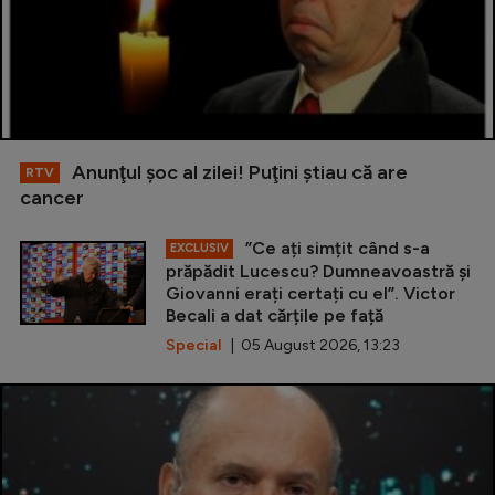
Anunţul şoc al zilei! Puţini ştiau că are
RTV
cancer
”Ce ați simțit când s-a
EXCLUSIV
prăpădit Lucescu? Dumneavoastră și
Giovanni erați certați cu el”. Victor
Becali a dat cărțile pe față
Special
| 05 August 2026, 13:23