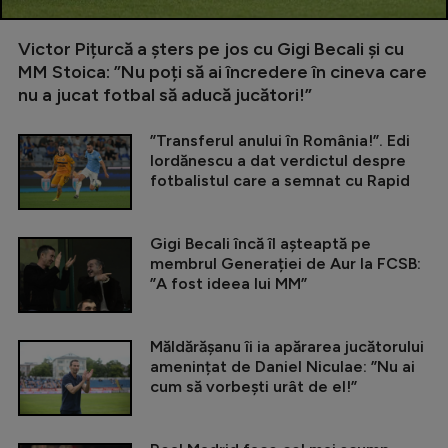
Victor Pițurcă a șters pe jos cu Gigi Becali și cu
MM Stoica: ”Nu poți să ai încredere în cineva care
nu a jucat fotbal să aducă jucători!”
”Transferul anului în România!”. Edi
Iordănescu a dat verdictul despre
fotbalistul care a semnat cu Rapid
Gigi Becali încă îl așteaptă pe
membrul Generației de Aur la FCSB:
”A fost ideea lui MM”
Măldărășanu îi ia apărarea jucătorului
amenințat de Daniel Niculae: ”Nu ai
cum să vorbești urât de el!”