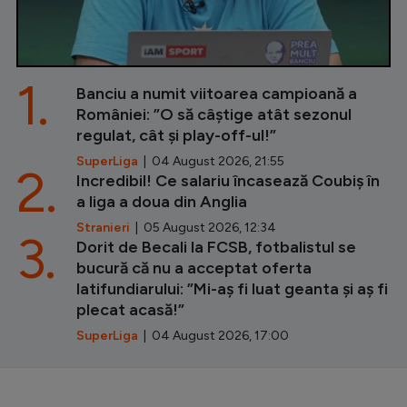
1.
Banciu a numit viitoarea campioană a
României: ”O să câștige atât sezonul
regulat, cât și play-off-ul!”
SuperLiga
| 04 August 2026, 21:55
2.
Incredibil! Ce salariu încasează Coubiș în
a liga a doua din Anglia
Stranieri
| 05 August 2026, 12:34
3.
Dorit de Becali la FCSB, fotbalistul se
bucură că nu a acceptat oferta
latifundiarului: ”Mi-aș fi luat geanta și aș fi
plecat acasă!”
SuperLiga
| 04 August 2026, 17:00