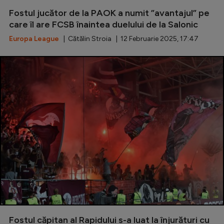
Fostul jucător de la PAOK a numit ”avantajul” pe
Serie A
care îl are FCSB înaintea duelului de la Salonic
Bundesliga
Europa League
| Cătălin Stroia | 12 Februarie 2025, 17:47
Ligue 1
Campionate
Starurile fotbalului
EURO 2024
Stranieri
Clasamente
Tenis
Handbal
Fostul căpitan al Rapidului s-a luat la înjurături cu