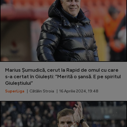
Marius Șumudică, cerut la Rapid de omul cu care
s-a certat în Giulești: ”Merită o șansă. E pe spiritul
Giuleștiului”
SuperLiga
| Cătălin Stroia | 16 Aprilie 2024, 19:48