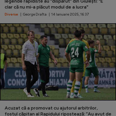
Intră în cont
legende rapidiste au "dispărut" din Giulești: "E
clar că nu mi-a plăcut modul de a lucra"
Creează cont
Diverse
| George Drafta | 14 Ianuarie 2025, 16:37
Acuzat că a promovat cu ajutorul arbitrilor,
fostul căpitan al Rapidului ripostează: ”Au avut de