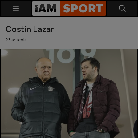
Costin Lazar
23 articole
SuperLiga
Liga 2
Cupa României
Echipa Națională
U21
Fotbal feminin