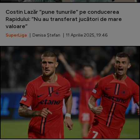
Special
Costin Lazăr ”pune tunurile” pe conducerea
Rapidului: ”Nu au transferat jucători de mare
Diverse
valoare”
Inedit
SuperLiga
| Denisa Ștefan | 11 Aprilie 2025, 19:46
Clasamente
Champions League
Europa League
Conference League
CM 2026
Premier League
LaLiga