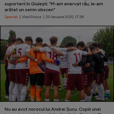
suporterii în Giulești: "M-am enervat rău, le-am
Natație
arătat un semn obscen"
Formula 1
Special
| Vlad Stoica | 20 Ianuarie 2025, 17:28
Gimnastică
Auto
Rugby
Ciclism
Alte sporturi
JO 2024
JO 2026
Nu au avut norocul lui Andrei Șucu. Copiii unei