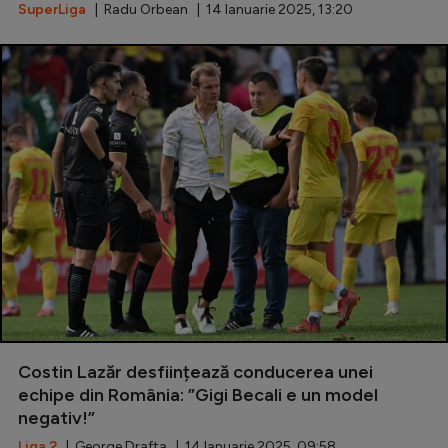
SuperLiga
| Radu Orbean | 14 Ianuarie 2025, 13:20
Costin Lazăr desființează conducerea unei
echipe din România: ”Gigi Becali e un model
negativ!”
Liga 2
| George Drafta | 14 Ianuarie 2025, 09:58