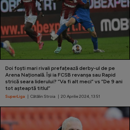
Doi foști mari rivali prefațează derby-ul de pe
Arena Națională. Își ia FCSB revanșa sau Rapid
strică seara liderului? ”Va fi alt meci” vs ”De 9 ani
tot așteaptă titlul”
SuperLiga
| Cătălin Stroia | 20 Aprilie 2024, 13:51