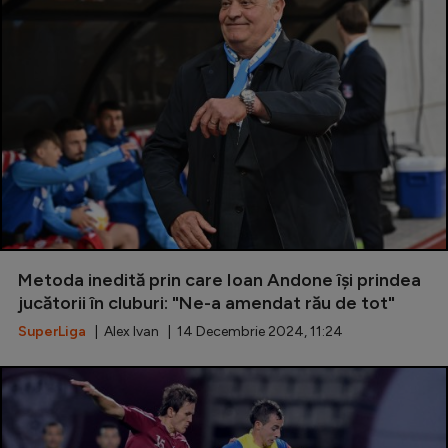
Metoda inedită prin care Ioan Andone își prindea
jucătorii în cluburi: "Ne-a amendat rău de tot"
SuperLiga
| Alex Ivan | 14 Decembrie 2024, 11:24