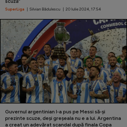
Intră în cont
scuză”
SuperLiga
| Silvian Bădulescu | 20 Iulie 2024, 17:54
Creează cont
Guvernul argentinian l-a pus pe Messi să-și
prezinte scuze, deși greșeala nu e a lui. Argentina
a creat un adevărat scandal după finala Copa