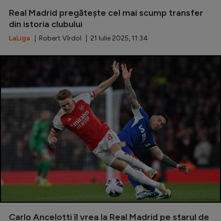
Real Madrid pregătește cel mai scump transfer
Serie A
din istoria clubului
Bundesliga
LaLiga
| Robert Vîrdol | 21 Iulie 2025, 11:34
Ligue 1
Campionate
Starurile fotbalului
EURO 2024
Stranieri
Clasamente
Tenis
Handbal
Carlo Ancelotti îl vrea la Real Madrid pe starul de