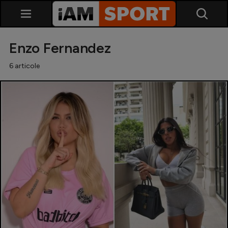
Enzo Fernandez
6 articole
SuperLiga
Liga 2
Cupa României
Echipa Națională
U21
Fotbal feminin