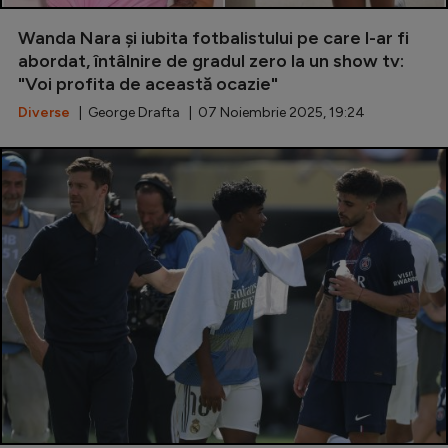
Special
Wanda Nara și iubita fotbalistului pe care l-ar fi
abordat, întâlnire de gradul zero la un show tv:
Diverse
"Voi profita de această ocazie"
Inedit
Diverse
| George Drafta | 07 Noiembrie 2025, 19:24
Clasamente
Champions League
Europa League
Conference League
CM 2026
Premier League
LaLiga