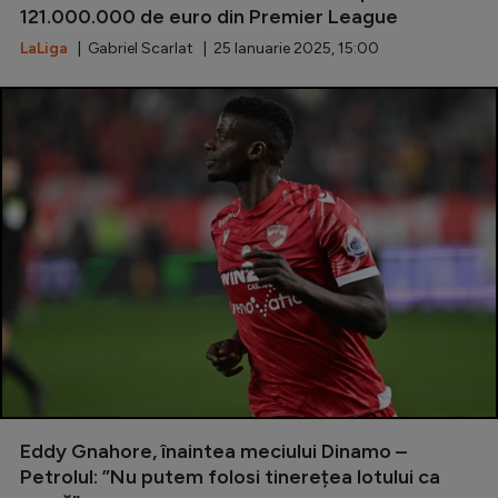
121.000.000 de euro din Premier League
Natație
LaLiga
| Gabriel Scarlat | 25 Ianuarie 2025, 15:00
Formula 1
Gimnastică
Auto
Rugby
Ciclism
Alte sporturi
JO 2024
JO 2026
Eddy Gnahore, înaintea meciului Dinamo –
Petrolul: ”Nu putem folosi tinerețea lotului ca