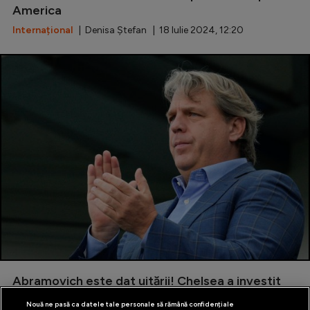
America
Internațional
| Denisa Ștefan | 18 Iulie 2024, 12:20
Abramovich este dat uitării! Chelsea a investit
peste 1 miliard € în jucători de când Todd Boehly
Nouă ne pasă ca datele tale personale să rămână confidențiale