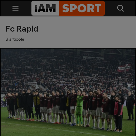
Fc Rapid
8 articole
SuperLiga
Liga 2
Cupa României
Echipa Națională
U21
Fotbal feminin