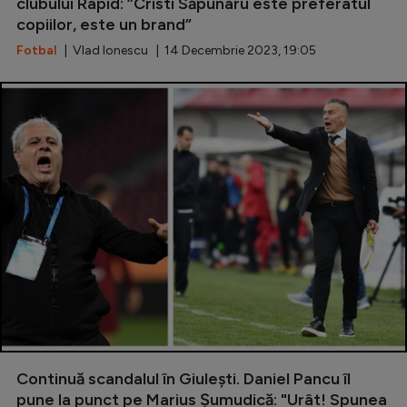
Intră în cont
clubului Rapid: ”Cristi Săpunaru este preferatul
copiilor, este un brand”
Creează cont
Fotbal
| Vlad Ionescu | 14 Decembrie 2023, 19:05
Continuă scandalul în Giulești. Daniel Pancu îl
pune la punct pe Marius Șumudică: "Urât! Spunea