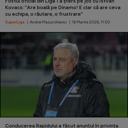
Fostul oficial din Liga 1 a șters pe jos cu Istvan
Kovacs: ”Are boală pe Dinamo! E clar că are ceva
Serie A
cu echipa, o răutare, o frustrare”
Bundesliga
SuperLiga
| Andrei Mazurchievici | 16 Martie 2026, 11:50
Ligue 1
Campionate
Starurile fotbalului
EURO 2024
Stranieri
Clasamente
Tenis
Handbal
Conducerea Rapidului a făcut anunțul în privința