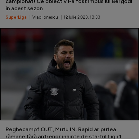
campionat! Ce obiectiv i-a fost impus lui Bergodi
în acest sezon
SuperLiga
| Vlad Ionescu | 12 Iulie 2023, 18:33
Reghecampf OUT, Mutu IN. Rapid ar putea
rămâne fără antrenor înainte de startul Ligii 1