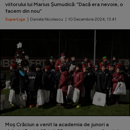
viitorului lui Marius Șumudică: ”Dacă era nevoie, o
Natație
facem din nou”
Formula 1
SuperLiga
| Daniela Nicolescu | 10 Decembrie 2024, 13:41
Gimnastică
Auto
Rugby
Ciclism
Alte sporturi
JO 2024
JO 2026
Moș Crăciun a venit la academia de junori a