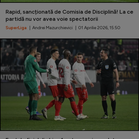
Special
Rapid, sancționată de Comisia de Disciplină! La ce
partidă nu vor avea voie spectatorii
Diverse
SuperLiga
| Andrei Mazurchievici | 01 Aprilie 2026, 15:50
Inedit
Clasamente
Champions League
Europa League
Conference League
CM 2026
Premier League
LaLiga