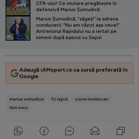
CFR-ului! Ce mutare pregătește în
defensivă Marius Șumudică
Marius Șumudică, ”săgeți” la adresa
conducerii: ”Nu am văzut așa ceva!”.
Antrenorul Rapidului nu a iertat pe
nimeni după eșecul cu Sepsi
Adaugă iAMsport.ro ca sursă preferată în
Google
marius sumudica
fc rapid
viorel moldovan
dan sucu