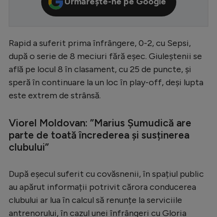
Urmărește-ne pe Google
Serie A
Bundesliga
Rapid a suferit prima înfrângere, 0-2, cu Sepsi,
Ligue 1
după o serie de 8 meciuri fără eșec. Giuleștenii se
Campionate
află pe locul 8 în clasament, cu 25 de puncte, și
speră în continuare la un loc în play-off, deși lupta
Starurile fotbalului
este extrem de strânsă.
EURO 2024
Stranieri
Viorel Moldovan: ”Marius Șumudică are
parte de toată încrederea și susținerea
Clasamente
clubului”
După eșecul suferit cu covăsnenii, în spațiul public
au apărut informații potrivit cărora conducerea
Tenis
clubului ar lua în calcul să renunțe la serviciile
Handbal
antrenorului, în cazul unei înfrângeri cu Gloria