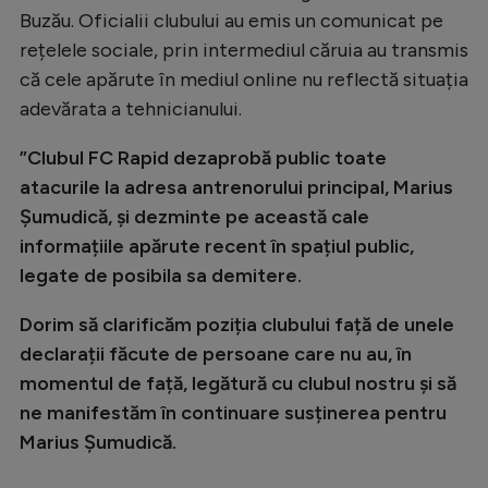
Buzău. Oficialii clubului au emis un comunicat pe
Natație
rețelele sociale, prin intermediul căruia au transmis
Formula 1
că cele apărute în mediul online nu reflectă situația
Gimnastică
adevărata a tehnicianului.
Auto
”Clubul FC Rapid dezaprobă public toate
Rugby
atacurile la adresa antrenorului principal, Marius
Șumudică, și dezminte pe această cale
Ciclism
informațiile apărute recent în spațiul public,
Alte sporturi
legate de posibila sa demitere.
JO 2024
Dorim să clarificăm poziția clubului față de unele
JO 2026
declarații făcute de persoane care nu au, în
momentul de față, legătură cu clubul nostru și să
ne manifestăm în continuare susținerea pentru
Marius Șumudică.