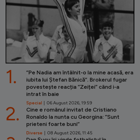
1.
”Pe Nadia am întâlnit-o la mine acasă, era
iubita lui Ștefan Bănică”. Brokerul fugar
povestește reacția ”Zeiței” când i-a
intrat în baie
Special
| 06 August 2026, 19:59
2.
Cine e românul invitat de Cristiano
Ronaldo la nunta cu Georgina: ”Sunt
prieteni foarte buni”
Diverse
| 08 August 2026, 11:45
Dan Șucu își vinde fotbalistul în