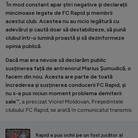
Intră în cont
`În mod constant apar știri negative și declarații
Creează cont
mincinoase legate de FC Rapid și membrii
acestui club. Acestea nu au nicio legătură cu
adevărul și caută doar să destabilizeze, să pună
clubul într-o lumină proastă și să dezinformeze
opinia publică.
Dacă mai era nevoie să declarăm public
susținerea față de antrenorul Marius Șumudică, o
facem din nou. Acesta are parte de toată
încrederea și susținerea conducerii FC Rapid, și
nu s-a pus niciun moment problema demiterii
sale`”,
a precizat Viorel Moldovan, Președintele
clubului FC Rapid, se arată în comunicatul transmis.
CITEȘTE ȘI
Rapid a pus ochii pe un fost jucător al