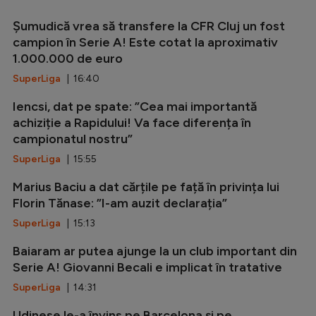
Șumudică vrea să transfere la CFR Cluj un fost
campion în Serie A! Este cotat la aproximativ
1.000.000 de euro
SuperLiga
| 16:40
Iencsi, dat pe spate: ”Cea mai importantă
achiziție a Rapidului! Va face diferența în
campionatul nostru”
SuperLiga
| 15:55
Marius Baciu a dat cărțile pe față în privința lui
Florin Tănase: ”I-am auzit declarația”
SuperLiga
| 15:13
Baiaram ar putea ajunge la un club important din
Serie A! Giovanni Becali e implicat în tratative
SuperLiga
| 14:31
Udinese le-a învins pe Barcelona și pe