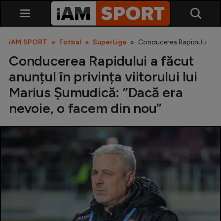
iAM SPORT
Fotbal
SuperLiga
Conducerea Rapidului a făc
Conducerea Rapidului a făcut
anunțul în privința viitorului lui
Marius Șumudică: ”Dacă era
nevoie, o facem din nou”
SuperLiga
Liga 2
Cupa României
Echipa Națională
U21
Fotbal feminin