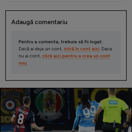
Adaugă comentariu
Pentru a comenta, trebuie să fii logat.
Dacă ai deja un cont,
intră în cont aici
. Daca
nu ai cont,
click aici pentru a crea un cont
nou
.