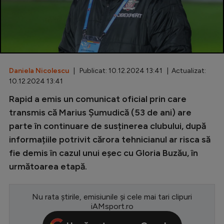
Special
Diverse
Inedit
Daniela Nicolescu
| Publicat: 10.12.2024 13:41 | Actualizat:
Clasamente
10.12.2024 13:41
Rapid a emis un comunicat oficial prin care
transmis că Marius Șumudică (53 de ani) are
parte în continuare de susținerea clubului, după
Champions League
informațiile potrivit cărora tehnicianul ar risca să
Europa League
fie demis în cazul unui eșec cu Gloria Buzău, în
Conference League
următoarea etapă.
CM 2026
Nu rata știrile, emisiunile și cele mai tari clipuri
Premier League
iAMsport.ro
LaLiga