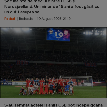
Șoc înainte de meciul dintre FCSB și
Nordsjaelland. Un minor de 15 ani a fost găsit cu
un cuțit asupra sa
Fotbal
| Redactia | 10 August 2023, 21:19
S-au semnat actele! Fanii FCSB pot începe goana