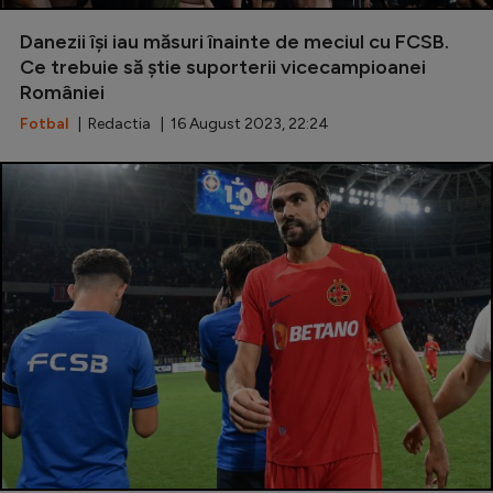
Natație
Danezii își iau măsuri înainte de meciul cu FCSB.
Formula 1
Ce trebuie să știe suporterii vicecampioanei
României
Gimnastică
Fotbal
| Redactia | 16 August 2023, 22:24
Auto
Rugby
Ciclism
Alte sporturi
JO 2024
JO 2026