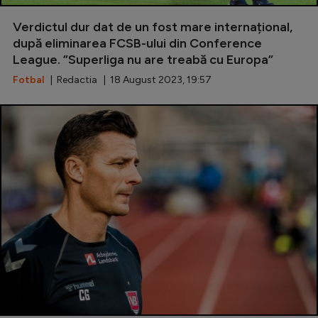
Special
Verdictul dur dat de un fost mare internațional,
după eliminarea FCSB-ului din Conference
Diverse
League. ”Superliga nu are treabă cu Europa”
Inedit
Fotbal
| Redactia | 18 August 2023, 19:57
Clasamente
Champions League
Europa League
Conference League
CM 2026
Premier League
LaLiga