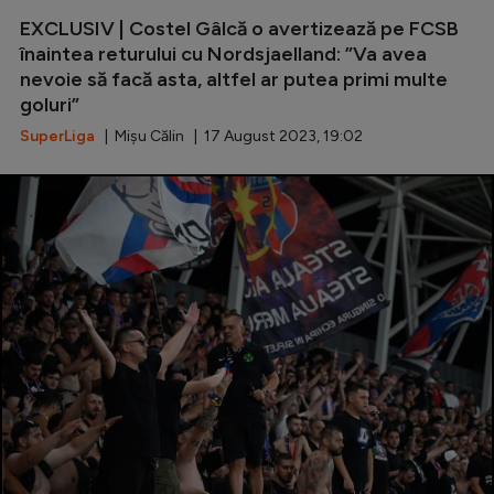
EXCLUSIV | Costel Gâlcă o avertizează pe FCSB
Serie A
înaintea returului cu Nordsjaelland: ”Va avea
Bundesliga
nevoie să facă asta, altfel ar putea primi multe
goluri”
Ligue 1
SuperLiga
| Mișu Călin | 17 August 2023, 19:02
Campionate
Starurile fotbalului
EURO 2024
Stranieri
Clasamente
Tenis
Handbal