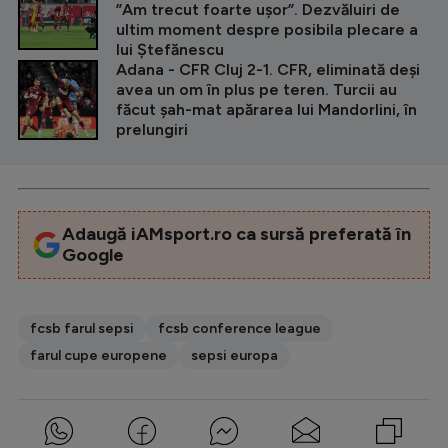
”Am trecut foarte ușor”. Dezvăluiri de
ultim moment despre posibila plecare a
lui Ștefănescu
Adana - CFR Cluj 2-1. CFR, eliminată deși
avea un om în plus pe teren. Turcii au
făcut șah-mat apărarea lui Mandorlini, în
prelungiri
Adaugă iAMsport.ro ca sursă preferată în
Google
fcsb farul sepsi
fcsb conference league
farul cupe europene
sepsi europa