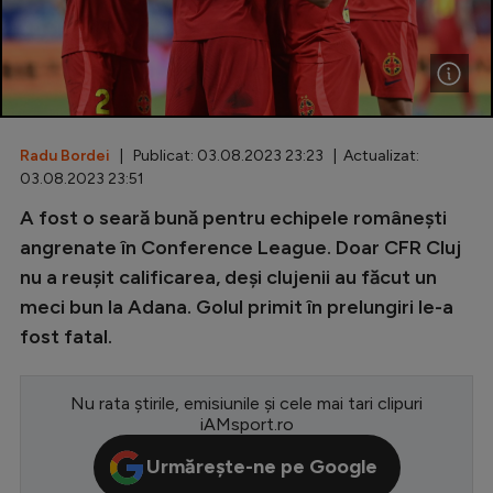
Special
Diverse
Inedit
Radu Bordei
| Publicat: 03.08.2023 23:23 | Actualizat:
Clasamente
03.08.2023 23:51
A fost o seară bună pentru echipele românești
angrenate în Conference League. Doar CFR Cluj
nu a reușit calificarea, deși clujenii au făcut un
Champions League
meci bun la Adana. Golul primit în prelungiri le-a
Europa League
fost fatal.
Conference League
CM 2026
Nu rata știrile, emisiunile și cele mai tari clipuri
iAMsport.ro
Premier League
Urmărește-ne pe Google
LaLiga