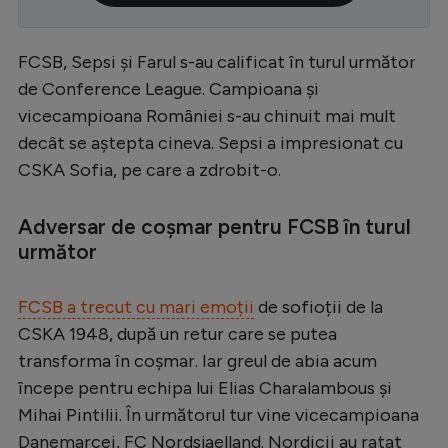
Serie A
FCSB, Sepsi și Farul s-au calificat în turul următor
Bundesliga
de Conference League. Campioana și
Ligue 1
vicecampioana României s-au chinuit mai mult
Campionate
decât se aștepta cineva. Sepsi a impresionat cu
CSKA Sofia, pe care a zdrobit-o.
Starurile fotbalului
EURO 2024
Adversar de coșmar pentru FCSB în turul
următor
Stranieri
Clasamente
FCSB a trecut cu mari emoții
de sofioții de la
CSKA 1948, după un retur care se putea
transforma în coșmar. Iar greul de abia acum
începe pentru echipa lui Elias Charalambous și
Tenis
Mihai Pintilii. În următorul tur vine vicecampioana
Handbal
Danemarcei, FC Nordsjaelland. Nordicii au ratat