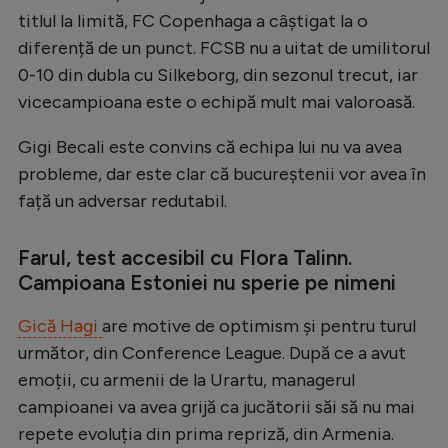
titlul la limită, FC Copenhaga a câștigat la o
Natație
diferență de un punct. FCSB nu a uitat de umilitorul
Formula 1
0-10 din dubla cu Silkeborg, din sezonul trecut, iar
Gimnastică
vicecampioana este o echipă mult mai valoroasă.
Auto
Gigi Becali este convins că echipa lui nu va avea
Rugby
probleme, dar este clar că bucureștenii vor avea în
față un adversar redutabil.
Ciclism
Alte sporturi
Farul, test accesibil cu Flora Talinn.
JO 2024
Campioana Estoniei nu sperie pe nimeni
JO 2026
Gică Hagi
are motive de optimism și pentru turul
următor, din Conference League. După ce a avut
emoții, cu armenii de la Urartu, managerul
campioanei va avea grijă ca jucătorii săi să nu mai
repete evoluția din prima repriză, din Armenia.