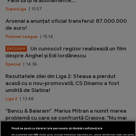
”Fanii să își ia abonamente,...
SuperLiga
| 15:57
Arsenal a anunțat oficial transferul: 87.000.000
de euro!
Premier League
| 15:14
Un cunoscut regizor realizează un film
EXCLUSIV
despre Anghel și Edi Iordănescu
Special
| 14:36
Rezultatele zilei din Liga 2: Steaua a pierdut
acasă cu o nou-promovată, CS Dinamo a fost
umilită de Slatina!
Liga 2
| 13:48
”Bancu & Baiaram”. Marius Mitran a numit marea
problemă cu care se confruntă Craiova: ”Nu mai
are această armă”
Nouă ne pasă ca datele tale personale să rămână confidențiale
Editorialisti
| 13:07
Noi și partenerii noștri
1019
stocăm și/sau accesăm informații pe dispozitivul dvs., precum identificatorii cookie unici pentru