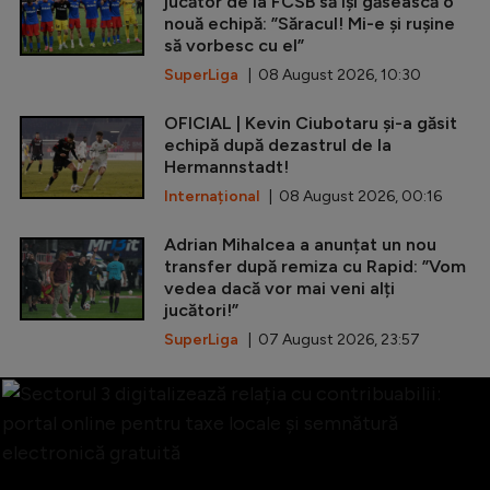
jucător de la FCSB să își găsească o
nouă echipă: ”Săracul! Mi-e și rușine
să vorbesc cu el”
SuperLiga
| 08 August 2026, 10:30
OFICIAL | Kevin Ciubotaru și-a găsit
echipă după dezastrul de la
Hermannstadt!
Internațional
| 08 August 2026, 00:16
Adrian Mihalcea a anunțat un nou
transfer după remiza cu Rapid: ”Vom
vedea dacă vor mai veni alți
jucători!”
SuperLiga
| 07 August 2026, 23:57