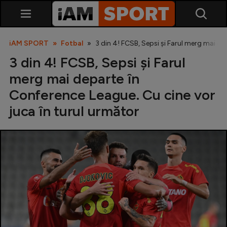
iAM SPORT
Fotbal
3 din 4! FCSB, Sepsi și Farul merg mai de
3 din 4! FCSB, Sepsi și Farul
merg mai departe în
Conference League. Cu cine vor
juca în turul următor
SuperLiga
Liga 2
Cupa României
Echipa Națională
U21
Fotbal feminin