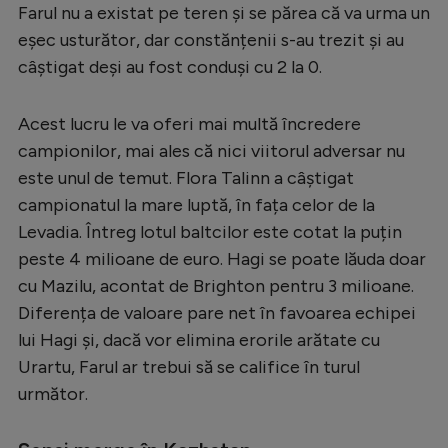
Intră în cont
Farul nu a existat pe teren și se părea că va urma un
Creează cont
eșec usturător, dar constănțenii s-au trezit și au
câștigat deși au fost conduși cu 2 la 0.
Acest lucru le va oferi mai multă încredere
campionilor, mai ales că nici viitorul adversar nu
este unul de temut. Flora Talinn a câștigat
campionatul la mare luptă, în fața celor de la
Levadia. Întreg lotul baltcilor este cotat la puțin
peste 4 milioane de euro. Hagi se poate lăuda doar
cu Mazilu, acontat de Brighton pentru 3 milioane.
Diferența de valoare pare net în favoarea echipei
lui Hagi și, dacă vor elimina erorile arătate cu
Urartu, Farul ar trebui să se califice în turul
următor.