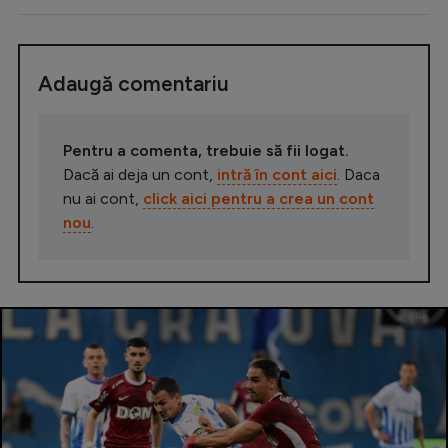
Adaugă comentariu
Pentru a comenta, trebuie să fii logat.
Dacă ai deja un cont,
intră în cont aici
. Daca
nu ai cont,
click aici pentru a crea un cont
nou
.