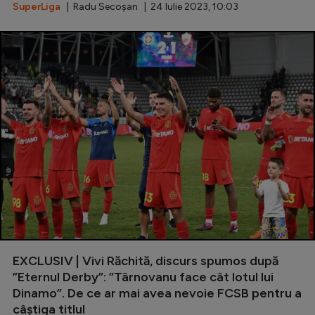
SuperLiga
| Radu Secoșan | 24 Iulie 2023, 10:03
EXCLUSIV | Vivi Răchită, discurs spumos după
”Eternul Derby”: ”Târnovanu face cât lotul lui
Dinamo”. De ce ar mai avea nevoie FCSB pentru a
câștiga titlul