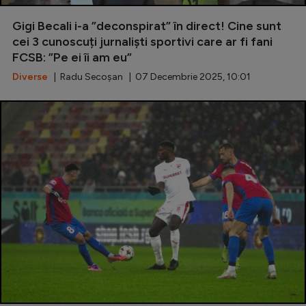
Special
Gigi Becali i-a ”deconspirat” în direct! Cine sunt
cei 3 cunoscuți jurnaliști sportivi care ar fi fani
Diverse
FCSB: ”Pe ei îi am eu”
Inedit
Diverse
| Radu Secoșan | 07 Decembrie 2025, 10:01
Clasamente
Champions League
Europa League
Conference League
CM 2026
Premier League
LaLiga