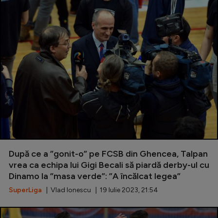
După ce a ”gonit-o” pe FCSB din Ghencea, Talpan
vrea ca echipa lui Gigi Becali să piardă derby-ul cu
Dinamo la ”masa verde”: ”A încălcat legea”
SuperLiga
| Vlad Ionescu | 19 Iulie 2023, 21:54