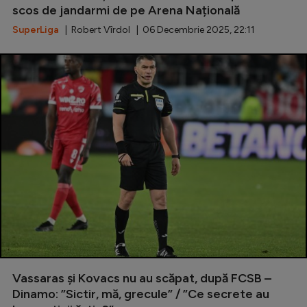
scos de jandarmi de pe Arena Națională
Natație
SuperLiga
| Robert Vîrdol | 06 Decembrie 2025, 22:11
Formula 1
Gimnastică
Auto
Rugby
Ciclism
Alte sporturi
JO 2024
JO 2026
Vassaras și Kovacs nu au scăpat, după FCSB –
Dinamo: ”Sictir, mă, grecule” / ”Ce secrete au