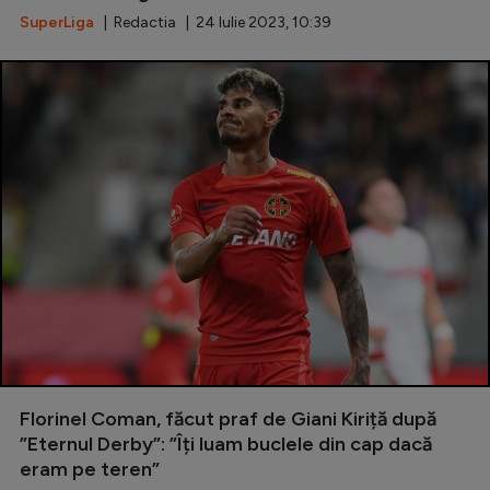
SuperLiga
| Redactia | 24 Iulie 2023, 10:39
Florinel Coman, făcut praf de Giani Kiriță după
”Eternul Derby”: ”Îți luam buclele din cap dacă
eram pe teren”