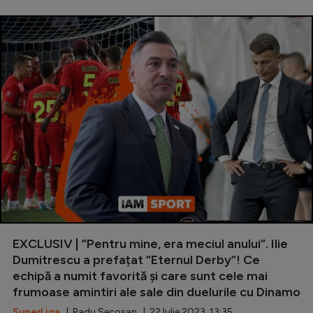
EXCLUSIV | ”Pentru mine, era meciul anului”. Ilie
Dumitrescu a prefațat ”Eternul Derby”! Ce
echipă a numit favorită și care sunt cele mai
frumoase amintiri ale sale din duelurile cu Dinamo
SuperLiga
| Radu Secoșan | 22 Iulie 2023, 13:35