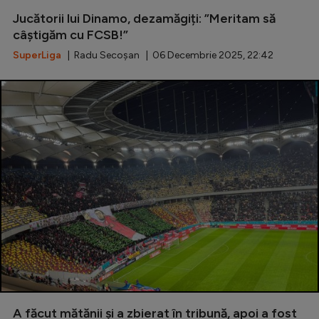
Jucătorii lui Dinamo, dezamăgiți: ”Meritam să
Serie A
câștigăm cu FCSB!”
Bundesliga
SuperLiga
| Radu Secoșan | 06 Decembrie 2025, 22:42
Ligue 1
Campionate
Starurile fotbalului
EURO 2024
Stranieri
Clasamente
Tenis
Handbal
A făcut mătănii și a zbierat în tribună, apoi a fost