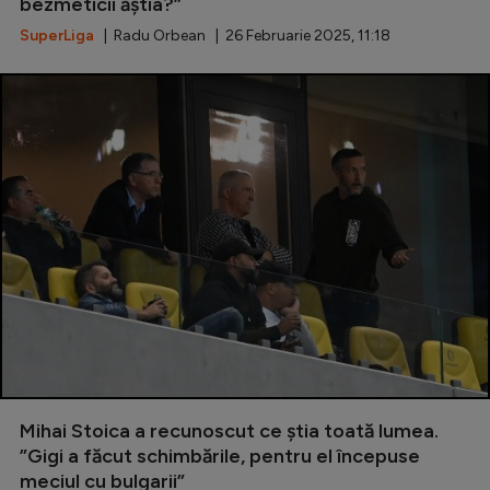
Intră în cont
bezmeticii ăștia?”
SuperLiga
| Radu Orbean | 26 Februarie 2025, 11:18
Creează cont
Mihai Stoica a recunoscut ce știa toată lumea.
”Gigi a făcut schimbările, pentru el începuse
meciul cu bulgarii”