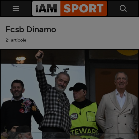
Fcsb Dinamo
21 articole
SuperLiga
Liga 2
Cupa României
Echipa Națională
U21
Fotbal feminin