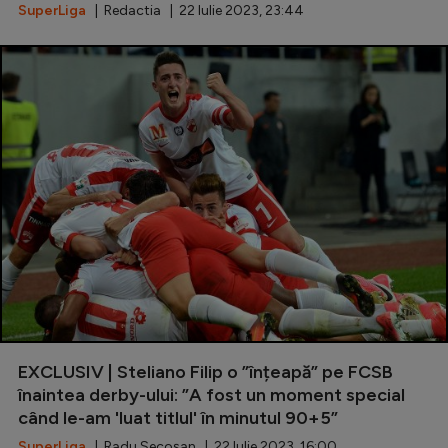
SuperLiga
| Redactia | 22 Iulie 2023, 23:44
EXCLUSIV | Steliano Filip o ”înțeapă” pe FCSB
înaintea derby-ului: ”A fost un moment special
când le-am 'luat titlul' în minutul 90+5”
SuperLiga
| Radu Secoșan | 22 Iulie 2023, 16:00