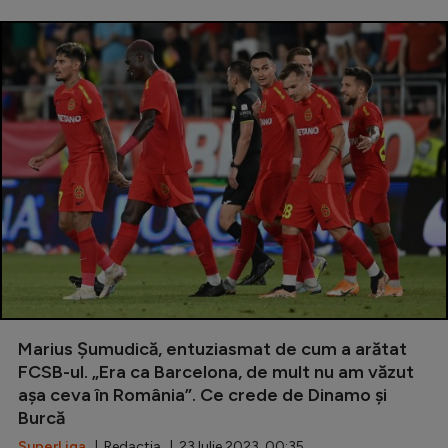
Marius Șumudică, entuziasmat de cum a arătat
FCSB-ul. „Era ca Barcelona, de mult nu am văzut
așa ceva în România”. Ce crede de Dinamo și
Burcă
SuperLiga
| Redactia | 23 Iulie 2023, 00:35