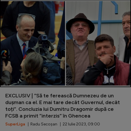
EXCLUSIV | ”Să te ferească Dumnezeu de un
dușman ca el. E mai tare decât Guvernul, decât
toți”. Concluzia lui Dumitru Dragomir după ce
FCSB a primit ”interzis” în Ghencea
SuperLiga
| Radu Secoșan | 22 Iulie 2023, 09:00