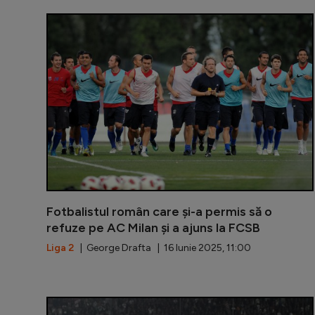
Fotbalistul român care și-a permis să o
refuze pe AC Milan și a ajuns la FCSB
Liga 2
| George Drafta | 16 Iunie 2025, 11:00