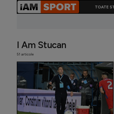
TOATE ST
I Am Stucan
51 articole