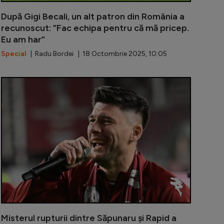
După Gigi Becali, un alt patron din România a
recunoscut: ”Fac echipa pentru că mă pricep.
Eu am har”
Special
| Radu Bordei | 18 Octombrie 2025, 10:05
ut jurnalist a refuzat să se lase deconspirat în privința 
Dani Coman a 
Misterul rupturii dintre Săpunaru și Rapid a