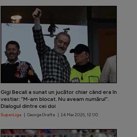
tul român care și-a permis să o refuze pe AC Milan și a a
S-a transfer
Gigi Becali a sunat un jucător chiar când era în
vestiar: ”M-am blocat. Nu aveam numărul”.
Dialogul dintre cei doi
SuperLiga
| George Drafta | 24 Mai 2025, 12:00
mudică, pus la zid: ”Băi, erau chestiuni intime, nu le spu
Căpitanul Ste