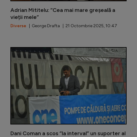
Adrian Mititelu: ”Cea mai mare greșeală a
vieții mele”
Diverse
| George Drafta | 21 Octombrie 2025, 10:47
Un cunosc
Dani Coman a scos ”la interval” un suporter al