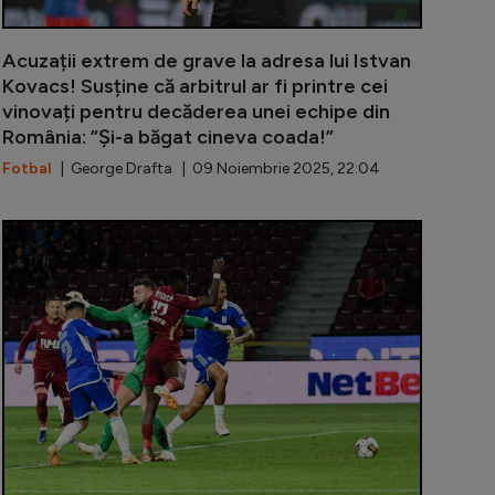
Acuzații extrem de grave la adresa lui Istvan
Kovacs! Susține că arbitrul ar fi printre cei
vinovați pentru decăderea unei echipe din
România: ”Și-a băgat cineva coada!”
Fotbal
| George Drafta | 09 Noiembrie 2025, 22:04
împotriva lui Gică Popescu și a rămas uluit de ce i-a spus
Adrian Mitit