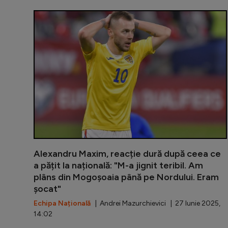
Alexandru Maxim, reacție dură după ceea ce
a pățit la națională: "M-a jignit teribil. Am
plâns din Mogoșoaia până pe Nordului. Eram
șocat"
Echipa Națională
| Andrei Mazurchievici | 27 Iunie 2025,
14:02