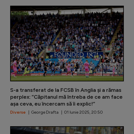
Fotbalis
S-a transferat de la FCSB în Anglia și a rămas
perplex: ”Căpitanul mă întreba de ce am face
așa ceva, eu încercam să îi explic!”
Diverse
| George Drafta | 01 Iunie 2025, 20:50
Marius Șu