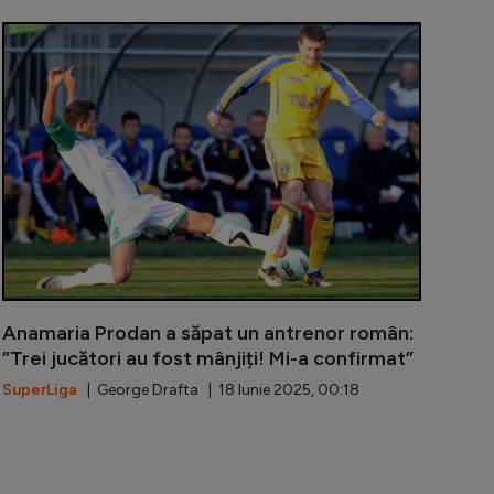
u Maxim, reacție dură după ceea ce a pățit la națională: 
De la ce a pl
Anamaria Prodan a săpat un antrenor român:
”Trei jucători au fost mânjiți! Mi-a confirmat”
SuperLiga
| George Drafta | 18 Iunie 2025, 00:18