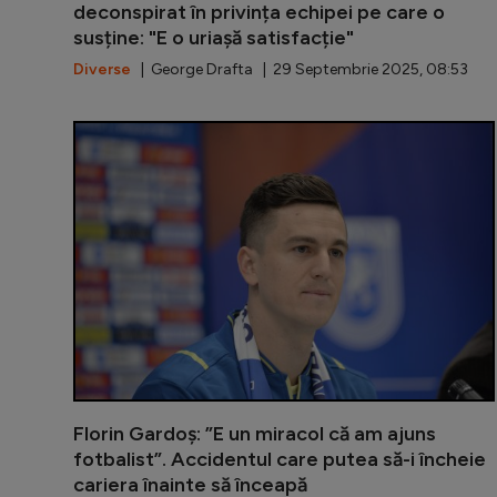
deconspirat în privința echipei pe care o
susține: "E o uriaşă satisfacție"
Diverse
| George Drafta | 29 Septembrie 2025, 08:53
Florin Gardoș: ”E un miracol că am ajuns
fotbalist”. Accidentul care putea să-i încheie
cariera înainte să înceapă