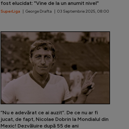
fost elucidat: "Vine de la un anumit nivel"
SuperLiga
| George Drafta | 03 Septembrie 2025, 08:00
ardoș: ”E un miracol că am ajuns fotbalist”. Accidentul c
Ilie Năstase,
”Nu e adevărat ce ai auzit”. De ce nu ar fi
jucat, de fapt, Nicolae Dobrin la Mondialul din
Mexic! Dezvăluire după 55 de ani