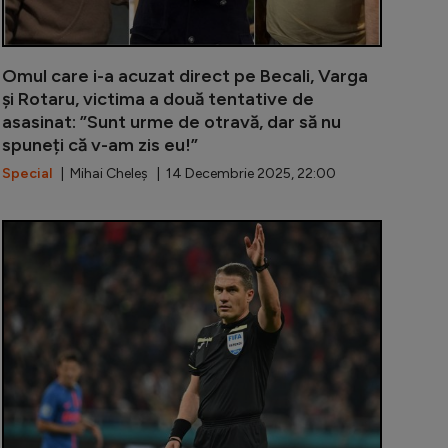
Omul care i-a acuzat direct pe Becali, Varga
și Rotaru, victima a două tentative de
asasinat: ”Sunt urme de otravă, dar să nu
spuneți că v-am zis eu!”
Special
| Mihai Cheleș | 14 Decembrie 2025, 22:00
 care putea să depășească recordul de selecții la naționa
Românul deve