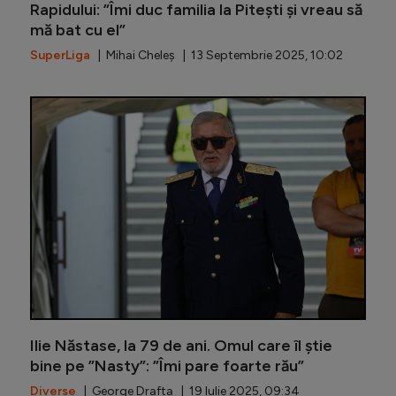
Rapidului: ”Îmi duc familia la Pitești și vreau să
mă bat cu el”
SuperLiga
| Mihai Cheleș | 13 Septembrie 2025, 10:02
Florin G
Ilie Năstase, la 79 de ani. Omul care îl știe
bine pe ”Nasty”: ”Îmi pare foarte rău”
Diverse
| George Drafta | 19 Iulie 2025, 09:34