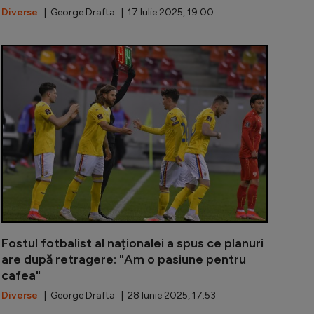
Diverse
| George Drafta | 17 Iulie 2025, 19:00
ul actor român, uimit de fostul jucător al Rapidului: ”U
Motivați de 
Fostul fotbalist al naționalei a spus ce planuri
are după retragere: "Am o pasiune pentru
cafea"
Diverse
| George Drafta | 28 Iunie 2025, 17:53