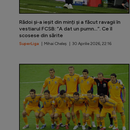
Rădoi și-a ieșit din minți și a făcut ravagii în
vestiarul FCSB: ”A dat un pumn...”. Ce îl
scosese din sărite
SuperLiga
| Mihai Cheleș | 30 Aprilie 2026, 22:16