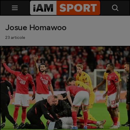
Josue Homawoo
23 articole
SuperLiga
Liga 2
Cupa României
Echipa Națională
U21
Fotbal feminin