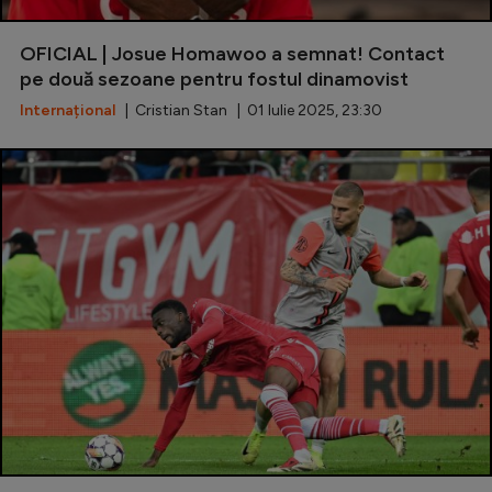
Serie A
OFICIAL | Josue Homawoo a semnat! Contact
Bundesliga
pe două sezoane pentru fostul dinamovist
Ligue 1
Internațional
| Cristian Stan | 01 Iulie 2025, 23:30
Campionate
Starurile fotbalului
EURO 2024
Stranieri
Clasamente
Tenis
Handbal