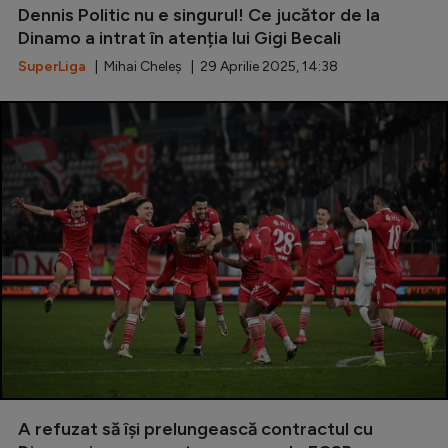
Dennis Politic nu e singurul! Ce jucător de la
Natație
Dinamo a intrat în atenția lui Gigi Becali
Formula 1
SuperLiga
| Mihai Cheleș | 29 Aprilie 2025, 14:38
Gimnastică
Auto
Rugby
Ciclism
Alte sporturi
JO 2024
JO 2026
A refuzat să își prelungească contractul cu