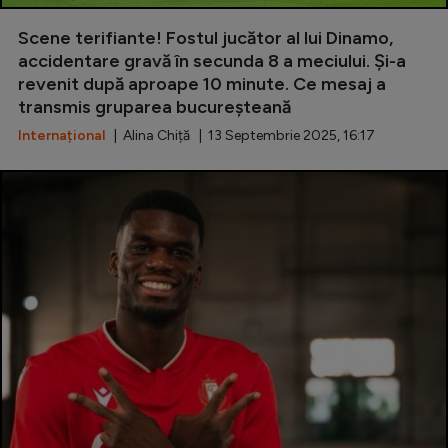
Special
Scene terifiante! Fostul jucător al lui Dinamo,
accidentare gravă în secunda 8 a meciului. Și-a
Diverse
revenit după aproape 10 minute. Ce mesaj a
transmis gruparea bucureșteană
Inedit
Internațional
| Alina Chiță | 13 Septembrie 2025, 16:17
Clasamente
Champions League
Europa League
Conference League
CM 2026
Premier League
LaLiga