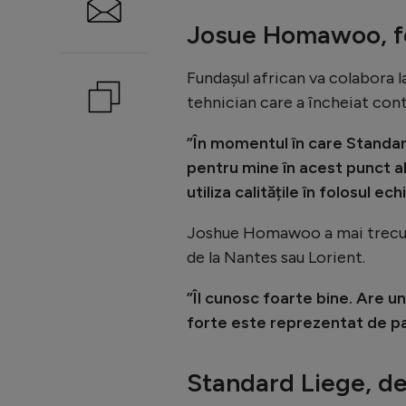
Josue Homawoo, fot
Fundașul african va colabora l
tehnician care a încheiat cont
”În momentul în care Standar
pentru mine în acest punct a
utiliza calitățile în folosul ech
Joshue Homawoo a mai trecut în
de la Nantes sau Lorient.
”Îl cunosc foarte bine. Are un
forte este reprezentat de pa
Standard Liege, de