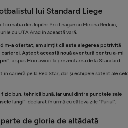
balistul lui Standard Liege
a formația din Jupiler Pro League cu Mircea Rednic,
urile cu UTA Arad în această vară.
d m-a ofertat, am simțit că este alegerea potrivită
l carierei. Aștept această nouă aventură pentru a-mi
ipei”
, a spus Homawoo la prezentarea de la Standard.
 carieră pe la Red Star, dar și echipele satelit ale cel
 fizic bun, tehnică bună, iar unul dintre punctele sale
sele lungi”
, declarat în urmă cu câteva zile ”Puriul”.
parte de gloria de altădată