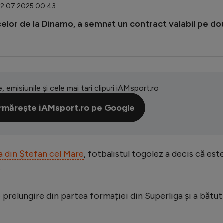
 02.07.2025 00:43
elor de la Dinamo, a semnat un contract valabil pe do
e, emisiunile și cele mai tari clipuri iAMsport.ro
rmărește iAMsport.ro pe Google
a din Ștefan cel Mare
, fotbalistul togolez a decis că est
.
relungire din partea formației din Superliga și a bătut