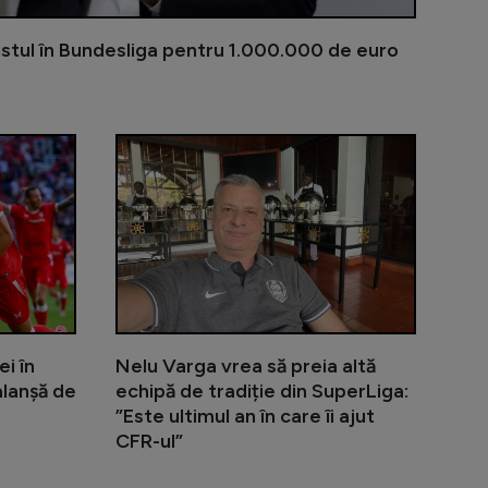
listul în Bundesliga pentru 1.000.000 de euro
țională a avut un parcurs dezastruos la Cupa Mondială 2
Nu Edi Iordănescu! Nelu Varga a ofertat un alt an
Twente a făc
ei în
Nelu Varga vrea să preia altă
lanșă de
echipă de tradiție din SuperLiga:
”Este ultimul an în care îi ajut
CFR-ul”