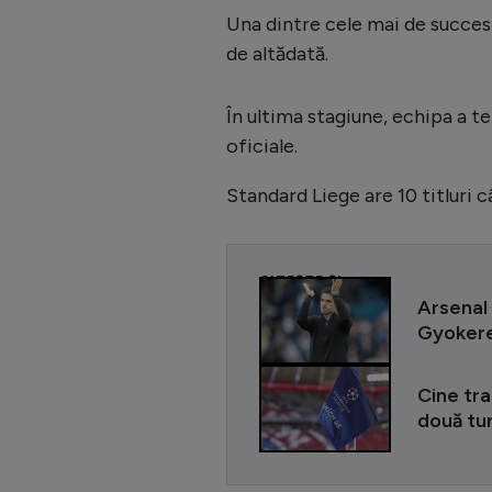
Una dintre cele mai de succes 
de altădată.
În ultima stagiune, echipa a te
oficiale.
Standard Liege are 10 titluri 
CITEȘTE ȘI
Arsenal 
Gyokeres
Cine tr
două tu