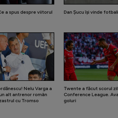
 Ce a spus despre viitorul
Dan Șucu își vinde fotba
Descindere a poliției după ce o na
ordănescu! Nelu Varga a
Twente a făcut scorul zil
un alt antrenor român
Conference League. Ava
zastrul cu Tromso
goluri