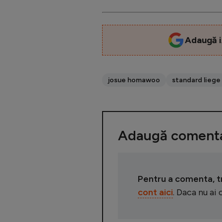
Adaugă i
josue homawoo
standard liege
Adaugă comenta
Pentru a comenta, tre
cont aici
. Daca nu ai