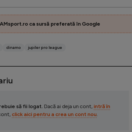
AMsport.ro ca sursă preferată în Google
dinamo
jupiler pro league
riu
buie să fii logat.
Dacă ai deja un cont,
intră în
 cont,
click aici pentru a crea un cont nou
.