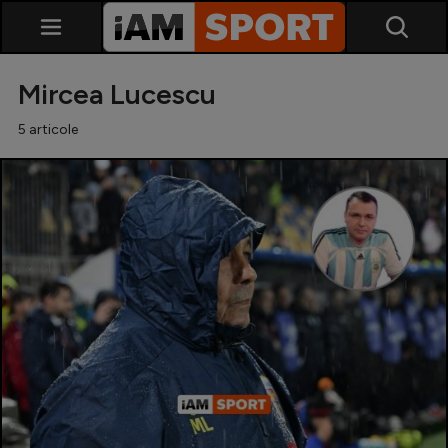
Mircea Lucescu
5 articole
SuperLiga
Liga 2
Cupa României
Echipa Națională
U21
Fotbal feminin