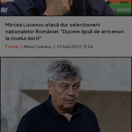
Natație
Formula 1
Mircea Lucescu atacă dur selecționerii
Gimnastică
naționalelor României: ”Ducem lipsă de antrenori
la nivelul dorit”
Auto
Fotbal
| Alexia Ciobanu | 03 Iulie 2023, 15:24
Rugby
Ciclism
Alte sporturi
JO 2024
JO 2026