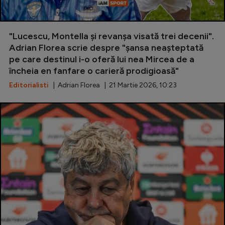
Serie A
Bundesliga
"Lucescu, Montella și revanșa visată trei decenii".
Adrian Florea scrie despre "șansa neașteptată
Ligue 1
pe care destinul i-o oferă lui nea Mircea de a
Campionate
încheia en fanfare o carieră prodigioasă"
Editorialisti
| Adrian Florea | 21 Martie 2026, 10:23
Starurile fotbalului
EURO 2024
Stranieri
Clasamente
Tenis
Handbal