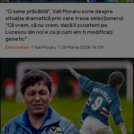
Special
"O lume prăvălită". Vali Moraru scrie despre
situația dramatică prin care trece selecționerul:
Diverse
"Că vrem, că nu vrem, dacă îl scoatem pe
Lucescu din noi e ca și cum am fi modificați
Inedit
genetic"
Clasamente
Editorialisti
| Vali Moraru | 29 Martie 2026, 14:09
Champions League
Europa League
Conference League
CM 2026
Premier League
LaLiga