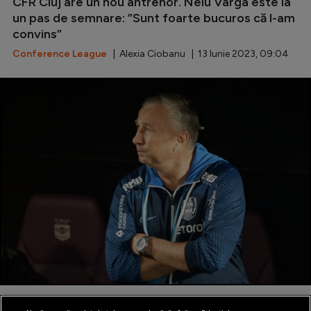
CFR Cluj are un nou antrenor. Nelu Varga este la
un pas de semnare: ”Sunt foarte bucuros că l-am
Serie A
convins”
Bundesliga
Conference League
| Alexia Ciobanu | 13 Iunie 2023, 09:04
Ligue 1
Campionate
Starurile fotbalului
EURO 2024
Stranieri
Clasamente
Tenis
Handbal
Prima reacție a lui Dan Petrescu după despărțirea