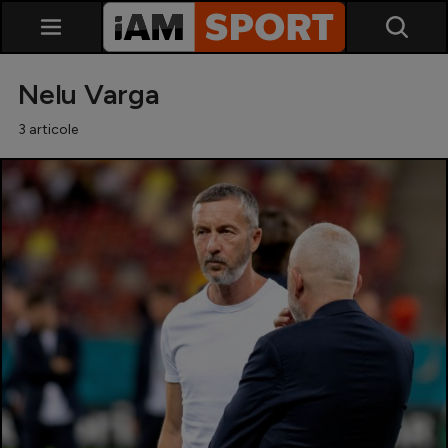
Nelu Varga
3 articole
SuperLiga
Liga 2
Cupa României
Echipa Națională
U21
Fotbal feminin