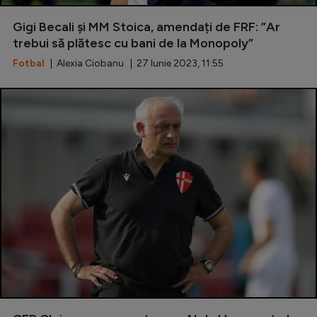
Special
Gigi Becali și MM Stoica, amendați de FRF: ”Ar
trebui să plătesc cu bani de la Monopoly”
Diverse
Fotbal
| Alexia Ciobanu | 27 Iunie 2023, 11:55
Inedit
Clasamente
Champions League
Europa League
Conference League
CM 2026
Premier League
LaLiga