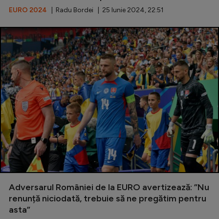
Natație
EURO 2024
| Radu Bordei | 25 Iunie 2024, 22:51
Formula 1
Gimnastică
Auto
Rugby
Ciclism
Alte sporturi
JO 2024
JO 2026
Adversarul României de la EURO avertizează: ”Nu
renunță niciodată, trebuie să ne pregătim pentru
asta”