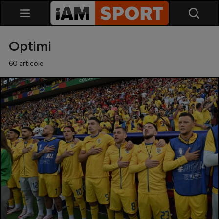
Optimi
60 articole
SuperLiga
Liga 2
Cupa României
Echipa Națională
U21
Fotbal feminin