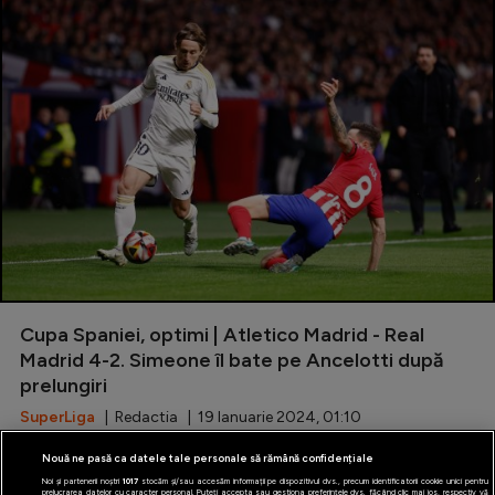
Cupa Spaniei, optimi | Atletico Madrid - Real
Madrid 4-2. Simeone îl bate pe Ancelotti după
prelungiri
SuperLiga
| Redactia | 19 Ianuarie 2024, 01:10
Nouă ne pasă ca datele tale personale să rămână confidențiale
Noi și partenerii noștri
1017
stocăm și/sau accesăm informații pe dispozitivul dvs., precum identificatorii cookie unici pentru
prelucrarea datelor cu caracter personal. Puteți accepta sau gestiona preferințele dvs. făcând clic mai jos, respectiv vă