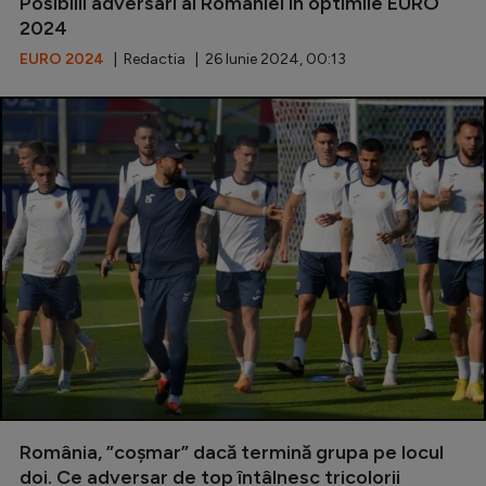
Posibilii adversari ai României în optimile EURO
2024
Serie A
EURO 2024
| Redactia | 26 Iunie 2024, 00:13
Bundesliga
Ligue 1
Campionate
Starurile fotbalului
EURO 2024
Stranieri
Clasamente
Tenis
România, ”coșmar” dacă termină grupa pe locul
Handbal
doi. Ce adversar de top întâlnesc tricolorii