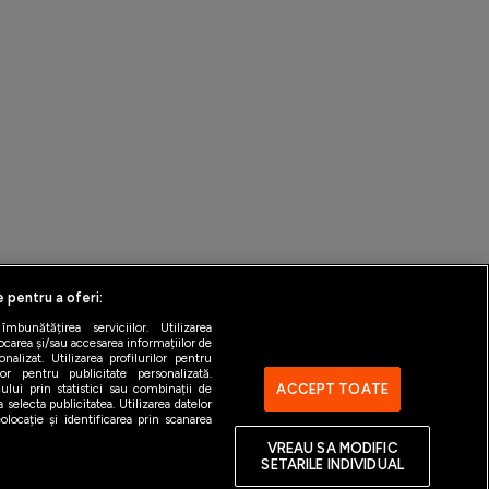
e pentru a oferi:
bunătățirea serviciilor. Utilizarea
ocarea și/sau accesarea informațiilor de
alizat. Utilizarea profilurilor pentru
ntact
Gestionați preferințele
ilor pentru publicitate personalizată.
ACCEPT TOATE
ului prin statistici sau combinații de
 selecta publicitatea. Utilizarea datelor
locație și identificarea prin scanarea
VREAU SA MODIFIC
SETARILE INDIVIDUAL