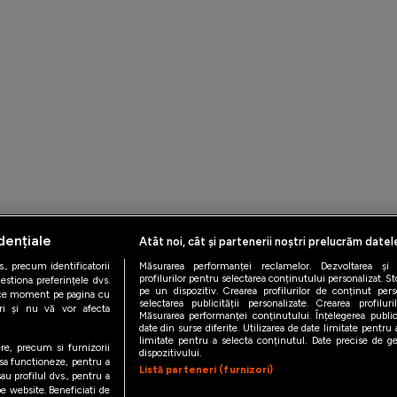
dențiale
Atât noi, cât și partenerii noștri prelucrăm datel
iAMsport.ro © 2026
., precum identificatorii
Măsurarea performanței reclamelor. Dezvoltarea și îm
profilurilor pentru selectarea conținutului personalizat. St
estiona preferințele dvs.
pe un dispozitiv. Crearea profilurilor de conținut person
orice moment pe pagina cu
de confidentialitate
Politica de utilizare Cookies
Cine suntem
Co
selectarea publicității personalizate. Crearea profilur
ștri și nu vă vor afecta
Măsurarea performanței conținutului. Înțelegerea public
date din surse diferite. Utilizarea de date limitate pentru a
limitate pentru a selecta conținutul. Date precise de geo
ere, precum si furnizorii
dispozitivului.
 sa functioneze, pentru a
Listă parteneri (furnizori)
au profilul dvs., pentru a
 pe website. Beneficiati de