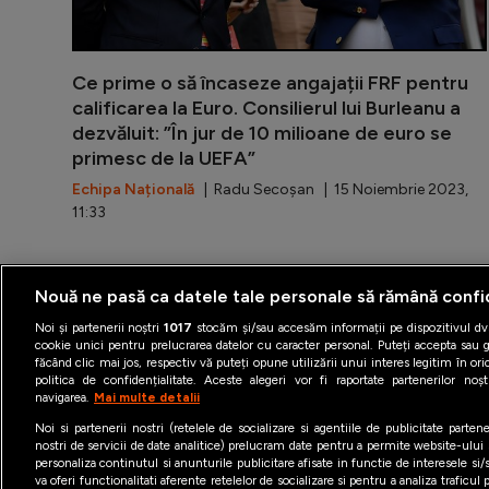
Ce prime o să încaseze angajații FRF pentru
calificarea la Euro. Consilierul lui Burleanu a
dezvăluit: ”În jur de 10 milioane de euro se
primesc de la UEFA”
Echipa Națională
| Radu Secoșan | 15 Noiembrie 2023,
11:33
Nouă ne pasă ca datele tale personale să rămână confi
Noi și partenerii noștri
1017
stocăm și/sau accesăm informații pe dispozitivul dvs
cookie unici pentru prelucrarea datelor cu caracter personal. Puteți accepta sau g
făcând clic mai jos, respectiv vă puteți opune utilizării unui interes legitim în 
Termeni şi condiţii
Politica 
politica de confidențialitate. Aceste alegeri vor fi raportate partenerilor no
navigarea.
Mai multe detalii
Noi si partenerii nostri (retelele de socializare si agentiile de publicitate parten
nostri de servicii de date analitice) prelucram date pentru a permite website-ului
personaliza continutul si anunturile publicitare afisate in functie de interesele si/s
va oferi functionalitati aferente retelelor de socializare si pentru a analiza traficul