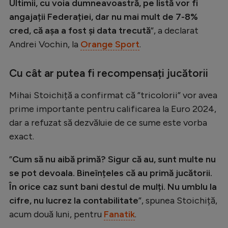
Ultimii, cu voia dumneavoastră, pe listă vor fi
angajații Federației, dar nu mai mult de 7-8%
cred, că așa a fost și data trecută
”, a declarat
Andrei Vochin, la
Orange Sport
.
Cu cât ar putea fi recompensați jucătorii
Mihai Stoichiță a confirmat că ”tricolorii” vor avea
prime importante pentru calificarea la Euro 2024,
dar a refuzat să dezvăluie de ce sume este vorba
exact.
”
Cum să nu aibă primă? Sigur că au, sunt multe nu
se pot devoala. Bineînțeles că au primă jucătorii.
În orice caz sunt bani destul de mulți. Nu umblu la
cifre, nu lucrez la contabilitate
”, spunea Stoichiță,
acum două luni, pentru
Fanatik
.