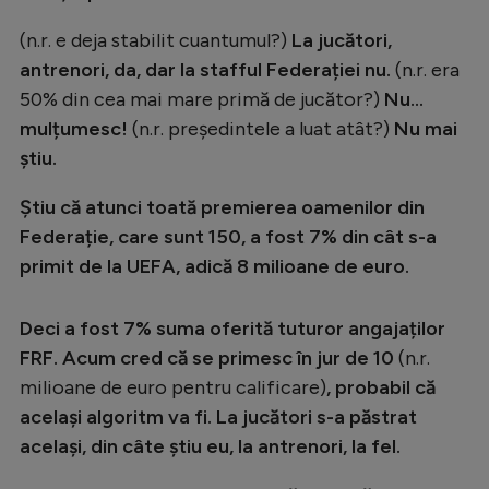
(n.r. e deja stabilit cuantumul?)
La jucători,
antrenori, da, dar la stafful Federației nu.
(n.r. era
50% din cea mai mare primă de jucător?)
Nu...
mulțumesc!
(n.r. președintele a luat atât?)
Nu mai
știu.
Știu că atunci toată premierea oamenilor din
Federație, care sunt 150, a fost 7% din cât s-a
primit de la UEFA, adică 8 milioane de euro.
Deci a fost 7% suma oferită tuturor angajaților
FRF. Acum cred că se primesc în jur de 10
(n.r.
milioane de euro pentru calificare)
, probabil că
același algoritm va fi. La jucători s-a păstrat
același, din câte știu eu, la antrenori, la fel.