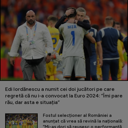
Edi Iordănescu a numit cei doi jucători pe care
regretă că nu i-a convocat la Euro 2024: ”Îmi pare
rău, dar asta e situația”
Fostul selecționer al României a
anunțat că vrea să revină la națională:
”Mi-aș dori să reușesc o performanță