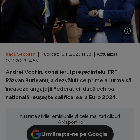
Special
Diverse
Inedit
Clasamente
Radu Secoșan
| Publicat: 15.11.2023 11:33 | Actualizat:
15.11.2023 14:55
Andrei Vochin, consilierul președintelui FRF
Champions League
Răzvan Burleanu, a dezvăluit ce prime ar urma să
încaseze angajații Federației, dacă echipa
Europa League
națională reușește calificarea la Euro 2024.
Conference League
CM 2026
Nu rata știrile, emisiunile și cele mai tari clipuri
iAMsport.ro
Premier League
Urmărește-ne pe Google
LaLiga