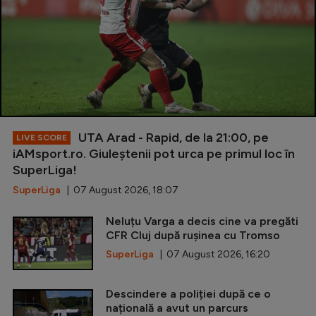
UTA Arad - Rapid, de la 21:00, pe
LIVE SCORE
iAMsport.ro. Giuleștenii pot urca pe primul loc în
SuperLiga!
SuperLiga
| 07 August 2026, 18:07
Neluțu Varga a decis cine va pregăti
CFR Cluj după rușinea cu Tromso
SuperLiga
| 07 August 2026, 16:20
Descindere a poliției după ce o
națională a avut un parcurs