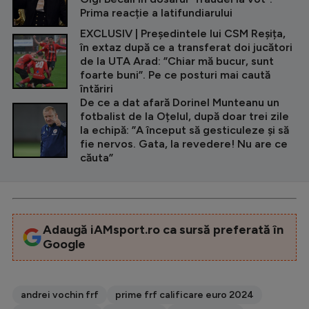
Prima reacție a latifundiarului
EXCLUSIV | Președintele lui CSM Reșița,
în extaz după ce a transferat doi jucători
de la UTA Arad: ”Chiar mă bucur, sunt
foarte buni”. Pe ce posturi mai caută
întăriri
De ce a dat afară Dorinel Munteanu un
fotbalist de la Oțelul, după doar trei zile
la echipă: ”A început să gesticuleze și să
fie nervos. Gata, la revedere! Nu are ce
căuta”
Adaugă iAMsport.ro ca sursă preferată în
Google
andrei vochin frf
prime frf calificare euro 2024