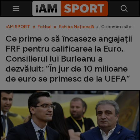
iAM SPORT
Fotbal
Echipa Națională
Ce prime o să încase
Ce prime o să încaseze angajații
FRF pentru calificarea la Euro.
Consilierul lui Burleanu a
dezvăluit: ”În jur de 10 milioane
de euro se primesc de la UEFA”
SuperLiga
Liga 2
Cupa României
Echipa Națională
U21
Fotbal feminin