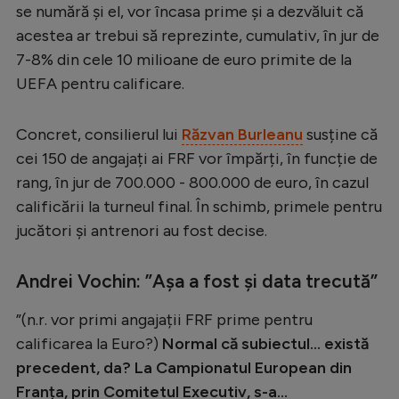
Intră în cont
se numără și el, vor încasa prime și a dezvăluit că
Creează cont
acestea ar trebui să reprezinte, cumulativ, în jur de
7-8% din cele 10 milioane de euro primite de la
UEFA pentru calificare.
Concret, consilierul lui
Răzvan Burleanu
susține că
cei 150 de angajați ai FRF vor împărți, în funcție de
rang, în jur de 700.000 - 800.000 de euro, în cazul
calificării la turneul final. În schimb, primele pentru
jucători și antrenori au fost decise.
Andrei Vochin: ”Așa a fost și data trecută”
”(n.r. vor primi angajații FRF prime pentru
calificarea la Euro?)
Normal că subiectul... există
precedent, da? La Campionatul European din
Franța, prin Comitetul Executiv, s-a...