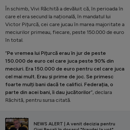
În schimb, Vivi Răchită a devăluit că, în perioada în
care el era secund la națională, în mandatul lui
Victor Pițurcă, cei care jucau în marea majoritate a
meciurilor primeau, fiecare, peste 150.000 de euro
în total.
”
Pe vremea lui Pițurcă erau în jur de peste
150.000 de euro cel care juca peste 90% din
meciuri. Era 150.000 de euro pentru cel care juca
cel mai mult. Erau și prime de joc. Se primesc
foarte mulți bani dacă te califici. Federația, o
parte din acei bani, îi dau jucătorilor
”, declara
Răchită, pentru sursa citată.
CITEȘTE ȘI
NEWS ALERT | A venit decizia pentru
Gigi Becali în dosarul "fraudei la vot".