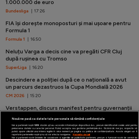
1.000.000 de euro
Bundesliga
| 17:26
FIA își dorește monoposturi și mai ușoare pentru
Formula 1
Formula 1
| 16:50
Neluțu Varga a decis cine va pregăti CFR Cluj
după rușinea cu Tromso
SuperLiga
| 16:20
Descindere a poliției după ce o națională a avut
un parcurs dezastruos la Cupa Mondială 2026
CM 2026
| 15:20
Verstappen, discurs manifest pentru guvernanții
olandezi
Nouă ne pasă ca datele tale personale să rămână confidențiale
Formula 1
| 14:44
Noi și partenerii noștri
1019
stocăm și/sau accesăm informații pe dispozitivul dvs., precum identificatorii cookie unici pentru
prelucrarea datelor cu caracter personal. Puteți accepta sau gestiona preferințele dvs. făcând clic mai jos, respectiv vă
puteți opune utilizării unui interes legitim în orice moment pe pagina cu politica de confidențialitate. Aceste alegeri vor fi
raportate partenerilor noștri și nu vă vor afecta navigarea.
Mai multe detalii
Noi si partenerii nostri (retelele de socializare si agentiile de publicitate partenere, precum si furnizorii nostri de servicii de