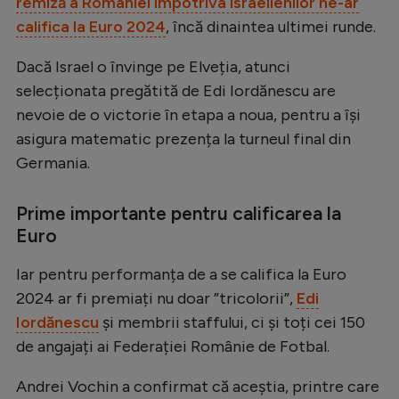
remiză a României împotriva israelienilor ne-ar
Natație
califica la Euro 2024
, încă dinaintea ultimei runde.
Formula 1
Dacă Israel o învinge pe Elveția, atunci
Gimnastică
selecționata pregătită de Edi Iordănescu are
nevoie de o victorie în etapa a noua, pentru a își
Auto
asigura matematic prezența la turneul final din
Rugby
Germania.
Ciclism
Prime importante pentru calificarea la
Alte sporturi
Euro
JO 2024
Iar pentru performanța de a se califica la Euro
JO 2026
2024 ar fi premiați nu doar ”tricolorii”,
Edi
Iordănescu
și membrii staffului, ci și toți cei 150
de angajați ai Federației Românie de Fotbal.
Andrei Vochin a confirmat că aceștia, printre care