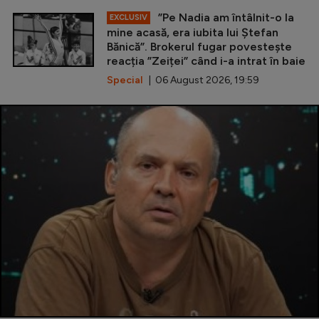
”Pe Nadia am întâlnit-o la
EXCLUSIV
mine acasă, era iubita lui Ștefan
Bănică”. Brokerul fugar povestește
reacția ”Zeiței” când i-a intrat în baie
Special
| 06 August 2026, 19:59