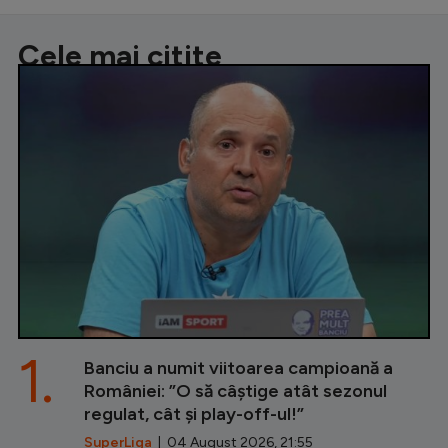
Cele mai citite
1.
Banciu a numit viitoarea campioană a
României: ”O să câștige atât sezonul
regulat, cât și play-off-ul!”
SuperLiga
| 04 August 2026, 21:55