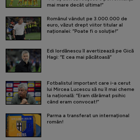
mai mare decât ultima!”
Românul vândut pe 3.000.000 de
euro, văzut drept viitor titular al
naționalei: ”Poate fi o soluție!”
Edi Iordănescu îl avertizează pe Gică
Hagi: ”E cea mai păcătoasă”
Fotbalistul important care i-a cerut
lui Mircea Lucescu să nu îl mai cheme
la națională: ”Eram dărâmat psihic
când eram convocat!”
Parma a transferat un internațional
român!