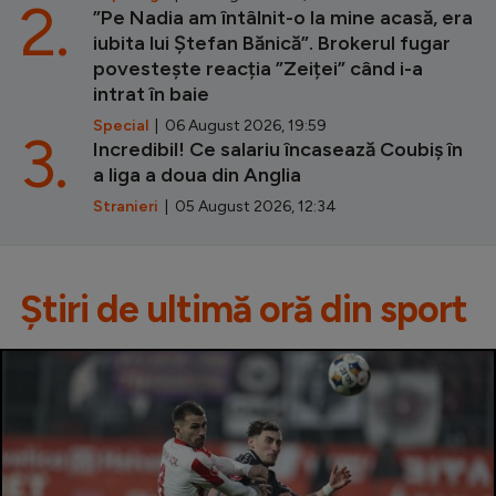
2.
”Pe Nadia am întâlnit-o la mine acasă, era
iubita lui Ștefan Bănică”. Brokerul fugar
povestește reacția ”Zeiței” când i-a
intrat în baie
Special
| 06 August 2026, 19:59
3.
Incredibil! Ce salariu încasează Coubiș în
a liga a doua din Anglia
Stranieri
| 05 August 2026, 12:34
Știri de ultimă oră din sport