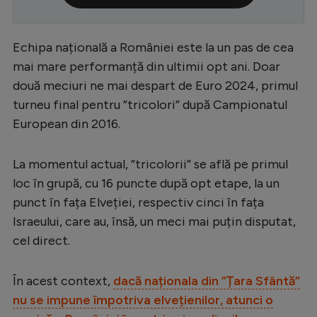
Serie A
Bundesliga
Echipa națională a României este la un pas de cea
mai mare performanță din ultimii opt ani. Doar
Ligue 1
două meciuri ne mai despart de Euro 2024, primul
Campionate
turneu final pentru ”tricolori” după Campionatul
European din 2016.
Starurile fotbalului
EURO 2024
La momentul actual, ”tricolorii” se află pe primul
Stranieri
loc în grupă, cu 16 puncte după opt etape, la un
punct în fața Elveției, respectiv cinci în fața
Clasamente
Israeului, care au, însă, un meci mai puțin disputat,
cel direct.
Tenis
În acest context,
dacă naționala din ”Țara Sfântă”
nu se impune împotriva elvețienilor, atunci o
Handbal