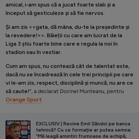
amical, i-am spus că a jucat foarte slab și a
început să gesticuleze și să fie nervos.
Și am zis <<gata, dă mâna, du-te la președinte și
la revedere!>>. Băieții cu care am lucrat de la
Liga 3 știu foarte bine care e regula la noi în
stadion sau în vestiar.
Cum am spus, nu contează cât de talentat este,
dacă nu se încadrează în cele trei principii pe care
vi le-am zis, respect, disciplină și muncă, nu are ce
să caute!
”, a declarat Dorinel Munteanu, pentru
Orange Sport
.
CITEȘTE ȘI
EXCLUSIV | Revine Emil Săndoi pe banca
tehnică? Cu ce formație ar putea semna:
”Mă leagă amintiri frumoase de echipă,