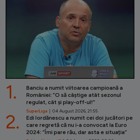
1.
Banciu a numit viitoarea campioană a
României: ”O să câștige atât sezonul
regulat, cât și play-off-ul!”
SuperLiga
| 04 August 2026, 21:55
2.
Edi Iordănescu a numit cei doi jucători pe
care regretă că nu i-a convocat la Euro
2024: ”Îmi pare rău, dar asta e situația”