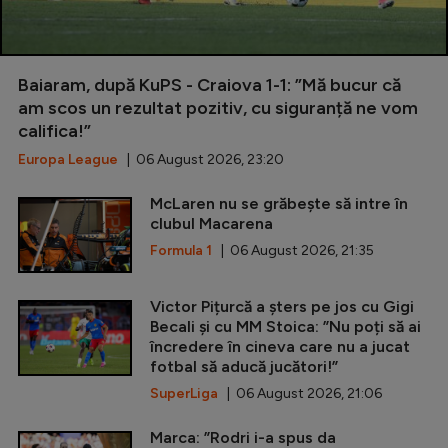
Baiaram, după KuPS - Craiova 1-1: ”Mă bucur că
am scos un rezultat pozitiv, cu siguranță ne vom
califica!”
Europa League
| 06 August 2026, 23:20
McLaren nu se grăbește să intre în
clubul Macarena
Formula 1
| 06 August 2026, 21:35
Victor Pițurcă a șters pe jos cu Gigi
Becali și cu MM Stoica: ”Nu poți să ai
încredere în cineva care nu a jucat
fotbal să aducă jucători!”
SuperLiga
| 06 August 2026, 21:06
Marca: ”Rodri i-a spus da