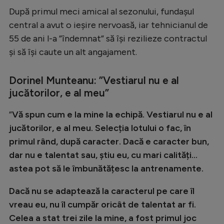
Intră în cont
După primul meci amical al sezonului, fundașul
Creează cont
central a avut o ieșire nervoasă, iar tehnicianul de
55 de ani l-a ”îndemnat” să își rezilieze contractul
și să își caute un alt angajament.
Dorinel Munteanu: ”Vestiarul nu e al
jucătorilor, e al meu”
”
Vă spun cum e la mine la echipă. Vestiarul nu e al
jucătorilor, e al meu. Selecția lotului o fac, în
primul rând, după caracter. Dacă e caracter bun,
dar nu e talentat sau, știu eu, cu mari calități...
astea pot să le îmbunătățesc la antrenamente.
Dacă nu se adaptează la caracterul pe care îl
vreau eu, nu îl cumpăr oricât de talentat ar fi.
Celea a stat trei zile la mine, a fost primul joc