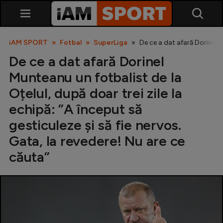
iAM SPORT
Fotbal
SuperLiga
De ce a dat afară Dorinel M
De ce a dat afară Dorinel
Munteanu un fotbalist de la
Oțelul, după doar trei zile la
echipă: ”A început să
gesticuleze și să fie nervos.
SuperLiga
Gata, la revedere! Nu are ce
Liga 2
căuta”
Cupa României
Echipa Națională
U21
Fotbal feminin