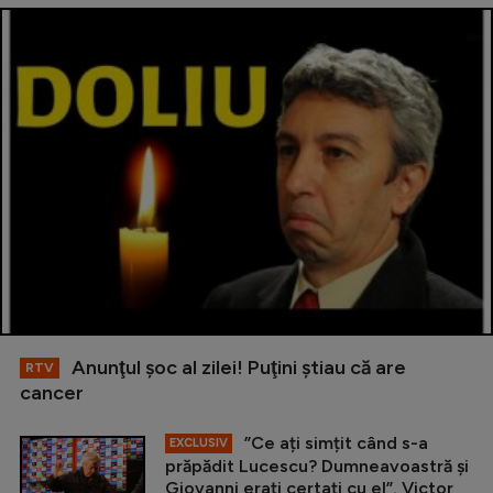
Anunţul şoc al zilei! Puţini ştiau că are
RTV
cancer
”Ce ați simțit când s-a
EXCLUSIV
prăpădit Lucescu? Dumneavoastră și
Giovanni erați certați cu el”. Victor