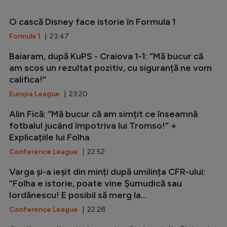
O cască Disney face istorie în Formula 1
Formula 1
| 23:47
Baiaram, după KuPS - Craiova 1-1: ”Mă bucur că
am scos un rezultat pozitiv, cu siguranță ne vom
califica!”
Europa League
| 23:20
Alin Fică: ”Mă bucur că am simțit ce înseamnă
fotbalul jucând împotriva lui Tromso!” +
Explicațiile lui Folha
Conference League
| 22:52
Varga și-a ieșit din minți după umilința CFR-ului:
”Folha e istorie, poate vine Șumudică sau
Iordănescu! E posibil să merg la...
Conference League
| 22:28