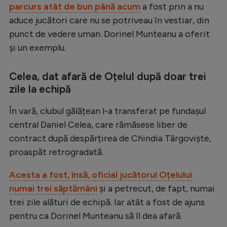
parcurs atât de bun până acum
a fost prin a nu
Natație
aduce jucători care nu se potriveau în vestiar, din
Formula 1
punct de vedere uman. Dorinel Munteanu a oferit
și un exemplu.
Gimnastică
Auto
Celea, dat afară de Oțelul după doar trei
Rugby
zile la echipă
Ciclism
În vară, clubul gălățean l-a transferat pe fundașul
Alte sporturi
central Daniel Celea, care rămăsese liber de
contract după despărțirea de Chindia Târgoviște,
JO 2024
proaspăt retrogradată.
JO 2026
Acesta a fost, însă, oficial jucătorul Oțelului
numai trei săptămâni
și a petrecut, de fapt, numai
trei zile alături de echipă. Iar atât a fost de ajuns
pentru ca Dorinel Munteanu să îl dea afară.