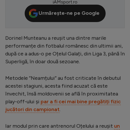
iAMsport.ro
Serie A
Urmărește-ne pe Google
Bundesliga
Ligue 1
Dorinel Munteanu a reușit una dintre marile
Campionate
performanțe din fotbalul românesc din ultimii ani,
Starurile fotbalului
după ce a adus-o pe Oțelul Galați, din Liga 3, până în
Superligă, în doar două sezoane.
EURO 2024
Stranieri
Metodele ”Neamțului” au fost criticate în debutul
Clasamente
acestei stagiuni, acesta fiind acuzat că este
învechit, însă moldovenii se află în proximitatea
play-off-ului și
par a fi cei mai bine pregătiți fizic
jucători din campionat
.
Tenis
Handbal
Iar modul prin care antrenorul Oțelului a reușit
un