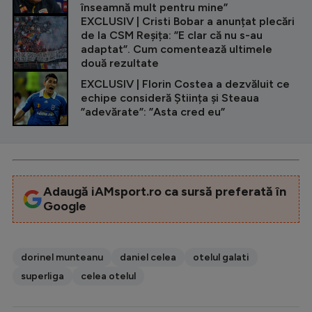
înseamnă mult pentru mine”
EXCLUSIV | Cristi Bobar a anunțat plecări
de la CSM Reșița: ”E clar că nu s-au
adaptat”. Cum comentează ultimele
două rezultate
EXCLUSIV | Florin Costea a dezvăluit ce
echipe consideră Știința și Steaua
”adevărate”: ”Asta cred eu”
Adaugă iAMsport.ro ca sursă preferată în
Google
dorinel munteanu
daniel celea
otelul galati
superliga
celea otelul