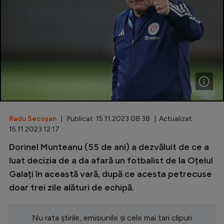
Special
Diverse
Inedit
Clasamente
Radu Secoșan
| Publicat: 15.11.2023 08:38 | Actualizat:
Champions League
15.11.2023 12:17
Europa League
Dorinel Munteanu (55 de ani) a dezvăluit de ce a
luat decizia de a da afară un fotbalist de la Oțelul
Conference League
Galați în această vară, după ce acesta petrecuse
CM 2026
doar trei zile alături de echipă.
Premier League
Nu rata știrile, emisiunile și cele mai tari clipuri
LaLiga