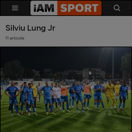
Silviu Lung Jr
11 articole
SuperLiga
Liga 2
Cupa României
Echipa Națională
U21
Fotbal feminin