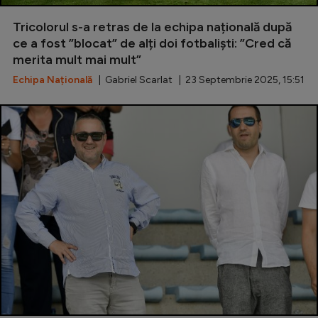
Special
Tricolorul s-a retras de la echipa națională după
ce a fost ”blocat” de alți doi fotbaliști: ”Cred că
Diverse
merita mult mai mult”
Inedit
Echipa Națională
| Gabriel Scarlat | 23 Septembrie 2025, 15:51
Clasamente
Champions League
Europa League
Conference League
CM 2026
Premier League
LaLiga