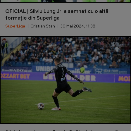
Natație
OFICIAL | Silviu Lung Jr. a semnat cu o altă
Formula 1
formație din Superliga
SuperLiga
| Cristian Stan | 30 Mai 2024, 11:38
Gimnastică
Auto
Rugby
Ciclism
Alte sporturi
JO 2024
JO 2026