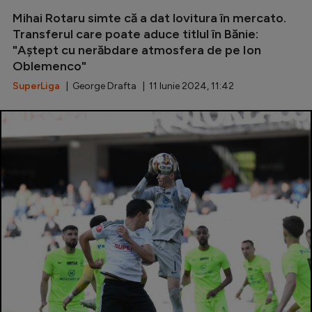
Mihai Rotaru simte că a dat lovitura în mercato.
Serie A
Transferul care poate aduce titlul în Bănie:
Bundesliga
"Aștept cu nerăbdare atmosfera de pe Ion
Oblemenco"
Ligue 1
SuperLiga
| George Drafta | 11 Iunie 2024, 11:42
Campionate
Starurile fotbalului
EURO 2024
Stranieri
Clasamente
Tenis
Handbal