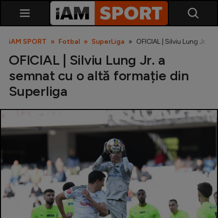
iAM SPORT
Fotbal
SuperLiga
OFICIAL | Silviu Lung Jr. a
OFICIAL | Silviu Lung Jr. a
semnat cu o altă formație din
Superliga
SuperLiga
Liga 2
Cupa României
Echipa Națională
U21
Fotbal feminin