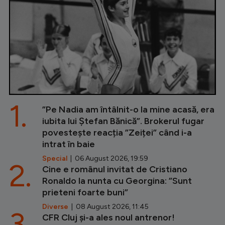
1.
”Pe Nadia am întâlnit-o la mine acasă, era
iubita lui Ștefan Bănică”. Brokerul fugar
povestește reacția ”Zeiței” când i-a
intrat în baie
Special
| 06 August 2026, 19:59
2.
Cine e românul invitat de Cristiano
Ronaldo la nunta cu Georgina: ”Sunt
prieteni foarte buni”
Diverse
| 08 August 2026, 11:45
3.
CFR Cluj și-a ales noul antrenor!