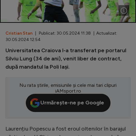
Special
Diverse
Inedit
Cristian Stan
| Publicat: 30.05.2024 11:38 | Actualizat:
30.05.2024 12:54
Clasamente
Universitatea Craiova l-a transferat pe portarul
Silviu Lung (34 de ani), venit liber de contract,
după mandatul la Poli Iași.
Champions League
Nu rata știrile, emisiunile și cele mai tari clipuri
Europa League
iAMsport.ro
Conference League
Urmărește-ne pe Google
CM 2026
Premier League
Laurențiu Popescu a fost eroul oltenilor în barajul
LaLiga