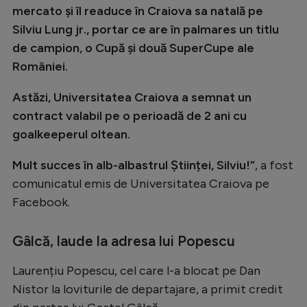
mercato și îl readuce în Craiova sa natală pe
Natație
Silviu Lung jr., portar ce are în palmares un titlu
Formula 1
de campion, o Cupă și două SuperCupe ale
Gimnastică
României.
Auto
Astăzi, Universitatea Craiova a semnat un
contract valabil pe o perioadă de 2 ani cu
Rugby
goalkeeperul oltean.
Ciclism
Mult succes în alb-albastrul Științei, Silviu!”
, a fost
Alte sporturi
comunicatul emis de Universitatea Craiova pe
JO 2024
Facebook.
JO 2026
Gâlcă, laude la adresa lui Popescu
Laurențiu Popescu, cel care l-a blocat pe Dan
Nistor la loviturile de departajare, a primit credit