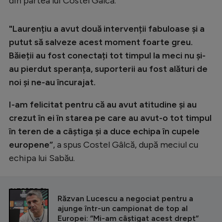
din partea lui Costel Gâlcă.
Intră în cont
Creează cont
"Laurențiu a avut două intervenții fabuloase și a
putut să salveze acest moment foarte greu.
Băieții au fost conectați tot timpul la meci nu și-
au pierdut speranța, suporterii au fost alături de
noi și ne-au încurajat.
I-am felicitat pentru că au avut atitudine și au
crezut în ei în starea pe care au avut-o tot timpul
în teren de a câștiga și a duce echipa în cupele
europene”
, a spus Costel Gâlcă, după meciul cu
echipa lui Sabău.
CITEȘTE ȘI
Răzvan Lucescu a negociat pentru a
ajunge într-un campionat de top al
Europei: ”Mi-am câştigat acest drept”