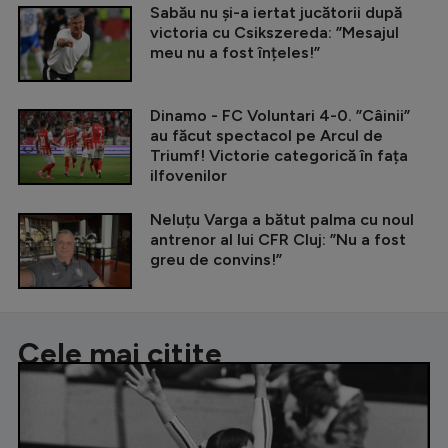
Sabău nu și-a iertat jucătorii după
victoria cu Csikszereda: ”Mesajul
meu nu a fost înțeles!”
Dinamo - FC Voluntari 4-0. ”Câinii”
au făcut spectacol pe Arcul de
Triumf! Victorie categorică în fața
ilfovenilor
Neluțu Varga a bătut palma cu noul
antrenor al lui CFR Cluj: ”Nu a fost
greu de convins!”
Cele mai citite