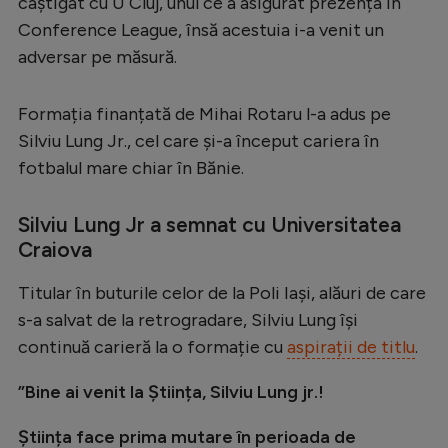
câștigat cu U Cluj, unul ce a asigurat prezența în
Serie A
Conference League, însă acestuia i-a venit un
adversar pe măsură.
Bundesliga
Ligue 1
Formația finanțată de Mihai Rotaru l-a adus pe
Campionate
Silviu Lung Jr., cel care și-a început cariera în
fotbalul mare chiar în Bănie.
Starurile fotbalului
EURO 2024
Silviu Lung Jr a semnat cu Universitatea
Craiova
Stranieri
Clasamente
Titular în buturile celor de la Poli Iași, alăuri de care
s-a salvat de la retrogradare, Silviu Lung își
continuă carieră la o formație cu
aspirații de titlu
.
”Bine ai venit la Știința, Silviu Lung jr.!
Tenis
Handbal
Știința face prima mutare în perioada de