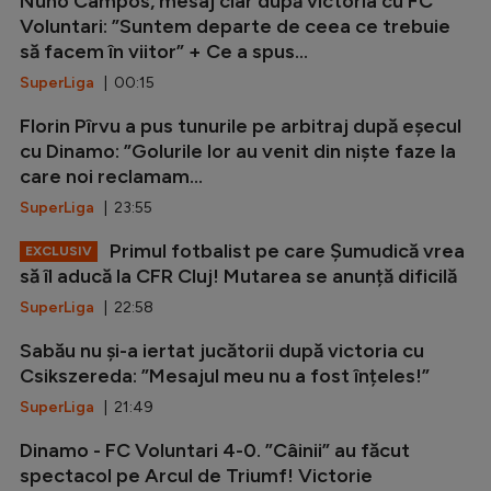
Nuno Campos, mesaj clar după victoria cu FC
Voluntari: ”Suntem departe de ceea ce trebuie
să facem în viitor” + Ce a spus...
SuperLiga
| 00:15
Florin Pîrvu a pus tunurile pe arbitraj după eșecul
cu Dinamo: ”Golurile lor au venit din niște faze la
care noi reclamam...
SuperLiga
| 23:55
Primul fotbalist pe care Șumudică vrea
EXCLUSIV
să îl aducă la CFR Cluj! Mutarea se anunță dificilă
SuperLiga
| 22:58
Sabău nu și-a iertat jucătorii după victoria cu
Csikszereda: ”Mesajul meu nu a fost înțeles!”
SuperLiga
| 21:49
Dinamo - FC Voluntari 4-0. ”Câinii” au făcut
spectacol pe Arcul de Triumf! Victorie