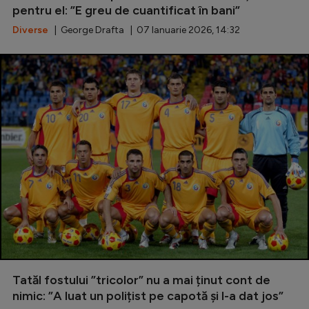
pentru el: ”E greu de cuantificat în bani”
Natație
Diverse
| George Drafta | 07 Ianuarie 2026, 14:32
Formula 1
Gimnastică
Auto
Rugby
Ciclism
Alte sporturi
JO 2024
JO 2026
Tatăl fostului ”tricolor” nu a mai ținut cont de
nimic: ”A luat un polițist pe capotă și l-a dat jos”