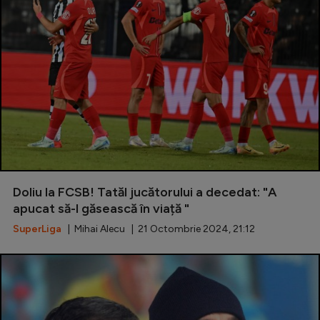
Doliu la FCSB! Tatăl jucătorului a decedat: "A
apucat să-l găsească în viață "
SuperLiga
| Mihai Alecu | 21 Octombrie 2024, 21:12