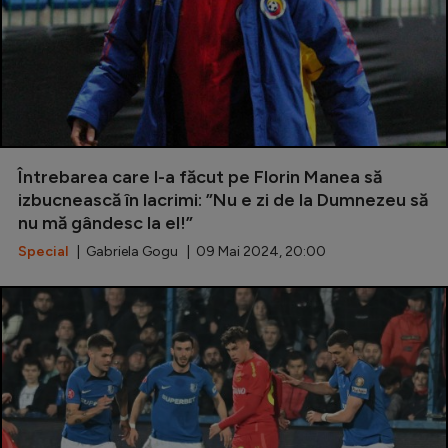
Întrebarea care l-a făcut pe Florin Manea să
izbucnească în lacrimi: ”Nu e zi de la Dumnezeu să
nu mă gândesc la el!”
Special
| Gabriela Gogu | 09 Mai 2024, 20:00