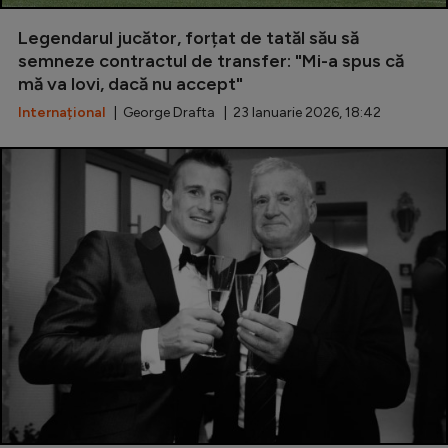
Special
Legendarul jucător, forțat de tatăl său să
semneze contractul de transfer: "Mi-a spus că
Diverse
mă va lovi, dacă nu accept"
Inedit
Internațional
| George Drafta | 23 Ianuarie 2026, 18:42
Clasamente
Champions League
Europa League
Conference League
CM 2026
Premier League
LaLiga