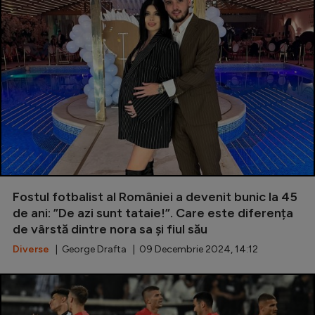
Fostul fotbalist al României a devenit bunic la 45
de ani: ”De azi sunt tataie!”. Care este diferența
de vârstă dintre nora sa și fiul său
Diverse
| George Drafta | 09 Decembrie 2024, 14:12