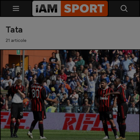
Tata
21 articole
SuperLiga
Liga 2
Cupa României
Echipa Națională
U21
Fotbal feminin