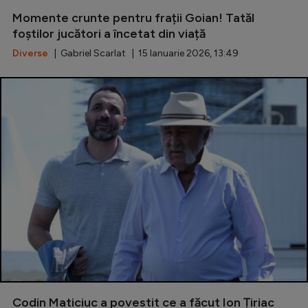
Momente crunte pentru frații Goian! Tatăl
Serie A
foștilor jucători a încetat din viață
Bundesliga
Diverse
| Gabriel Scarlat | 15 Ianuarie 2026, 13:49
Ligue 1
Campionate
Starurile fotbalului
EURO 2024
Stranieri
Clasamente
Tenis
Handbal
Codin Maticiuc a povestit ce a făcut Ion Țiriac