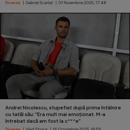
Intră în cont
Diverse
| Gabriel Scarlat | 01 Noiembrie 2025, 17:48
Creează cont
Andrei Nicolescu, stupefiat după prima întâlnire
cu tatăl său: ”Era mult mai emoționat. M-a
întrebat dacă am fost la c***e”
Diverse
| Vlad Stoica | 16 Octombrie 2025, 16:59