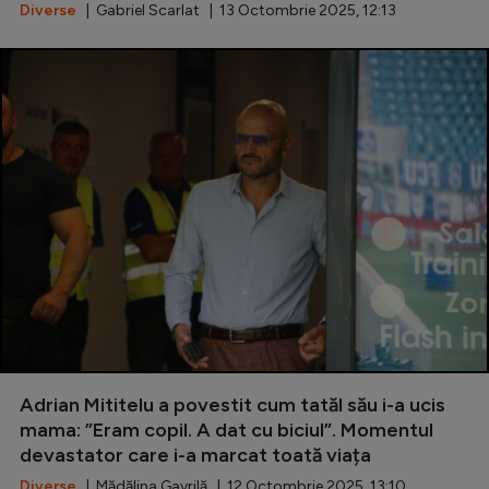
Diverse
| Gabriel Scarlat | 13 Octombrie 2025, 12:13
Adrian Mititelu a povestit cum tatăl său i-a ucis
mama: ”Eram copil. A dat cu biciul”. Momentul
devastator care i-a marcat toată viața
Diverse
| Mădălina Gavrilă | 12 Octombrie 2025, 13:10