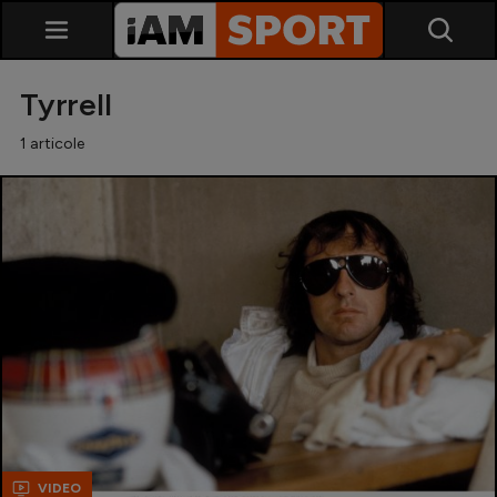
Tyrrell
1 articole
SuperLiga
Liga 2
Cupa României
Echipa Națională
U21
VIDEO
Fotbal feminin