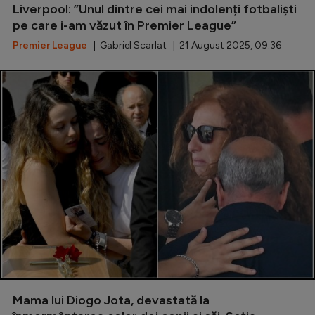
Liverpool: ”Unul dintre cei mai indolenți fotbaliști
Natație
pe care i-am văzut în Premier League”
Formula 1
Premier League
| Gabriel Scarlat | 21 August 2025, 09:36
Gimnastică
Auto
Rugby
Ciclism
Alte sporturi
JO 2024
JO 2026
Mama lui Diogo Jota, devastată la