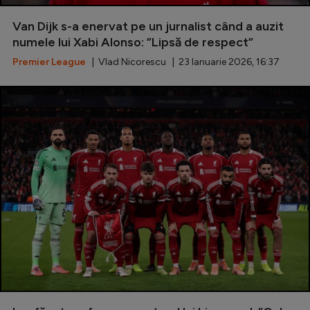
Special
Van Dijk s-a enervat pe un jurnalist când a auzit
numele lui Xabi Alonso: ”Lipsă de respect”
Diverse
Premier League
| Vlad Nicorescu | 23 Ianuarie 2026, 16:37
Inedit
Clasamente
Champions League
Europa League
Conference League
CM 2026
Premier League
LaLiga