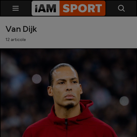
Van Dijk
12 articole
SuperLiga
Liga 2
Cupa României
Echipa Națională
U21
Fotbal feminin