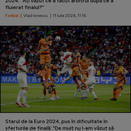
2024: ”Ați văzut ce a făcut arbitrul după ce a
fluierat finalul?”
Fotbal
| Vlad Ionescu | 11 Iulie 2024, 11:16
Starul de la Euro 2024, pus în dificultate în
sferturile de finală: "De mult nu l-am văzut să