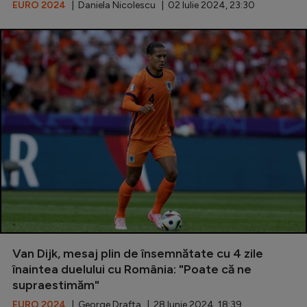
EURO 2024
| Daniela Nicolescu | 02 Iulie 2024, 23:30
Van Dijk, mesaj plin de însemnătate cu 4 zile
înaintea duelului cu România: "Poate că ne
supraestimăm"
EURO 2024
| George Drafta | 28 Iunie 2024, 18:39