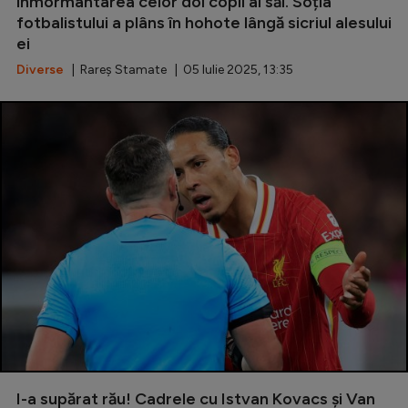
înmormântarea celor doi copii ai săi. Soția
Intră în cont
fotbalistului a plâns în hohote lângă sicriul alesului
Creează cont
ei
Diverse
| Rareș Stamate | 05 Iulie 2025, 13:35
I-a supărat rău! Cadrele cu Istvan Kovacs și Van