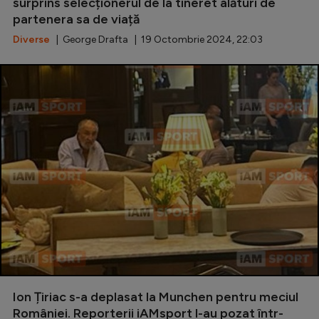
Intră în cont
surprins selecționerul de la tineret alături de
partenera sa de viață
Creează cont
Diverse
| George Drafta | 19 Octombrie 2024, 22:03
Ion Țiriac s-a deplasat la Munchen pentru meciul
României. Reporterii iAMsport l-au pozat într-