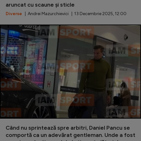
aruncat cu scaune și sticle
Natație
Diverse
| Andrei Mazurchievici | 13 Decembrie 2025, 12:00
Formula 1
Gimnastică
Auto
Rugby
Ciclism
Alte sporturi
JO 2024
JO 2026
Când nu sprintează spre arbitri, Daniel Pancu se
comportă ca un adevărat gentleman. Unde a fost