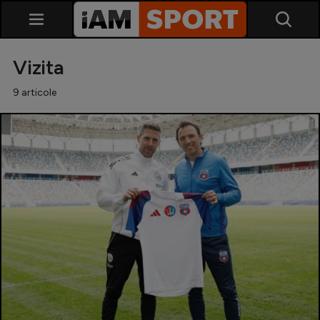
Vizita
9 articole
SuperLiga
Liga 2
Cupa României
Echipa Națională
U21
Fotbal feminin