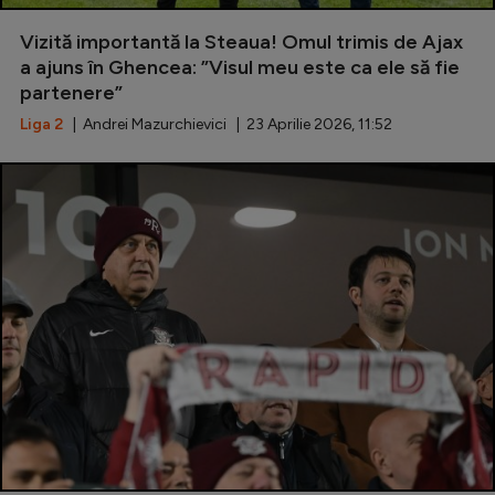
Special
Vizită importantă la Steaua! Omul trimis de Ajax
a ajuns în Ghencea: ”Visul meu este ca ele să fie
Diverse
partenere”
Inedit
Liga 2
| Andrei Mazurchievici | 23 Aprilie 2026, 11:52
Clasamente
Champions League
Europa League
Conference League
CM 2026
Premier League
LaLiga