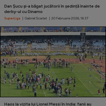
Dan Șucu și-a băgat jucătorii în ședință înainte de
Serie A
derby-ul cu Dinamo
Bundesliga
SuperLiga
| Gabriel Scarlat | 20 Februarie 2026, 16:37
Ligue 1
Campionate
Starurile fotbalului
EURO 2024
Stranieri
Clasamente
Tenis
Handbal
Haos la vizita lui Lionel Messi în India: fanii au