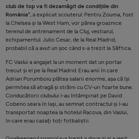
club de top va fi dezamăgit de condițiile din
România”
, a explicat scouterul. Pentru Zouma, fost
la Chelsea și la West Ham, vor părea groaznice
terenul de antrenament de la Cluj, vestiarul,
echipamentul. Julio Cesar, de la Real Madrid,
probabil că a avut un șoc când s-a trezit la Săftica.
FC Vaslui a angajat la un moment dat un portar
trecut și el pe la Real Madrid. Erau anii în care
Adrian Porumboiu plătea salarii enorme, așa că își
permitea să atragă și străini cu CV-uri foarte bune.
Conducătorii clubului l-au întâmpinat pe David
Cobeno seara în Iași, au semnat contractul și l-au
transportat noaptea la hotelul Racova, din Vaslui,
în care erau cazați toți fotbaliștii.
Goalkeeperul spaniol s-a trezit a doua zi și a ieșit