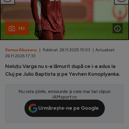
Special
Diverse
(4)
Inedit
Clasamente
Remus Răureanu
| Publicat: 26.11.2025 15:03 | Actualizat:
26.11.2025 17:33
Neluțu Varga nu s-a lămurit după ce i-a adus la
Champions League
Cluj pe Julio Baptista și pe Yevhen Konoplyanka.
Europa League
Nu rata știrile, emisiunile și cele mai tari clipuri
Conference League
iAMsport.ro
CM 2026
Urmărește-ne pe Google
Premier League
LaLiga