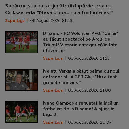
Sabău nu și-a iertat jucătorii după victoria cu
Csikszereda: ”Mesajul meu nu a fost înțeles!”
SuperLiga
| 08 August 2026, 21:49
Dinamo - FC Voluntari 4-0. ”Câinii”
au făcut spectacol pe Arcul de
Triumf! Victorie categorică în fața
ilfovenilor
SuperLiga
| 08 August 2026, 21:25
Neluțu Varga a bătut palma cu noul
antrenor al lui CFR Cluj: ”Nu a fost
greu de convins!”
SuperLiga
| 08 August 2026, 21:00
Nuno Campos a renunțat la încă un
fotbalist de la Dinamo! A ajuns în
Liga 2
SuperLiga
| 08 August 2026, 20:07