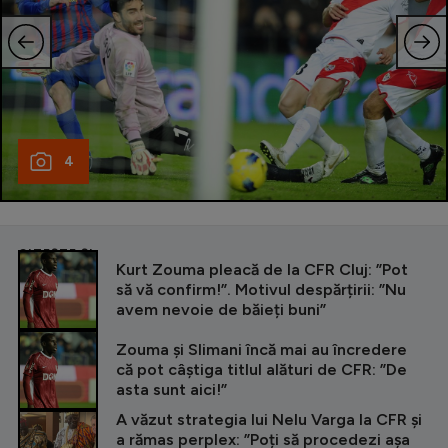
4
CITEȘTE ȘI
Kurt Zouma pleacă de la CFR Cluj: ”Pot
să vă confirm!”. Motivul despărțirii: ”Nu
avem nevoie de băieți buni”
Zouma și Slimani încă mai au încredere
că pot câștiga titlul alături de CFR: ”De
asta sunt aici!”
A văzut strategia lui Nelu Varga la CFR și
a rămas perplex: ”Poți să procedezi așa