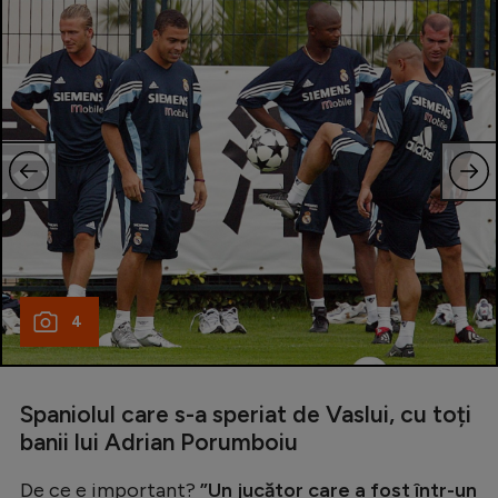
4
Spaniolul care s-a speriat de Vaslui, cu toți
banii lui Adrian Porumboiu
De ce e important?
”Un jucător care a fost într-un