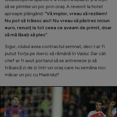
să se plimbe un pic prin oraș. A revenit la hotel
aproape plângând:
”Vă implor, vreau să reziliem!
Nu pot să trăiesc aici! Nu vreau să păstrez niciun
euro, renunț la tot ceea ce aveam de primit, doar
să mă lăsați să plec”
.
Sigur, clubul avea contractul semnat, deci l-ar fi
putut forța pe iberic să rămână în Vaslui. Dar cât
chef ar fi avut portarul să se antreneze și să
trăiască zi de zi într-un oraș care nu semăna nici
măcar un pic cu Madridul?