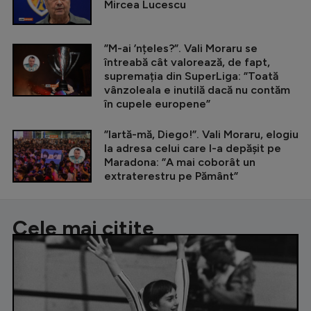
Mircea Lucescu
”M-ai ’nțeles?”. Vali Moraru se
întreabă cât valorează, de fapt,
supremația din SuperLiga: ”Toată
vânzoleala e inutilă dacă nu contăm
în cupele europene”
”Iartă-mă, Diego!”. Vali Moraru, elogiu
la adresa celui care l-a depășit pe
Maradona: ”A mai coborât un
extraterestru pe Pământ”
Cele mai citite