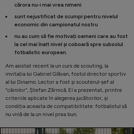
cărora nu-i mai vrea nimeni
sunt nejustificat de scumpi pentru nivelul
economic din campionatul nostru
nu au cum să fie motivați oameni care au fost
la cel mai înalt nivel și coboară spre subsolul
fotbalistic european.
Am asistat recent la un curs de scouting, la
invitația lui Gabriel Glăvan, fostul director sportiv
al lui Dinamo. Lector a fost și scouterul-șef al
”câinilor”, Ștefan Zărnică. El a prezentat, printre
criteriile aplicate în alegerea jucătorilor, și
condiția aceasta de compatibilitate: fotbalistul să
nu vină de la un nivel prea bun.