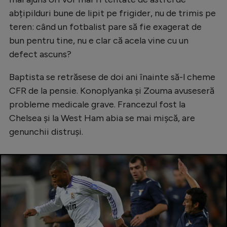
Natație
abțipilduri bune de lipit pe frigider, nu de trimis pe
teren: când un fotbalist pare să fie exagerat de
Formula 1
bun pentru tine, nu e clar că acela vine cu un
Gimnastică
defect ascuns?
Auto
Baptista se retrăsese de doi ani înainte să-l cheme
Rugby
CFR de la pensie. Konoplyanka și Zouma avuseseră
probleme medicale grave. Francezul fost la
Ciclism
Chelsea și la West Ham abia se mai mișcă, are
Alte sporturi
genunchii distruși.
JO 2024
JO 2026