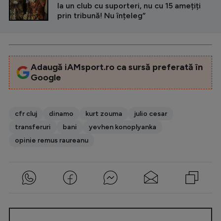
la un club cu suporteri, nu cu 15 amețiți
prin tribună! Nu înțeleg”
Adaugă iAMsport.ro ca sursă preferată în
Google
cfr cluj
dinamo
kurt zouma
julio cesar
transferuri
bani
yevhen konoplyanka
opinie remus raureanu