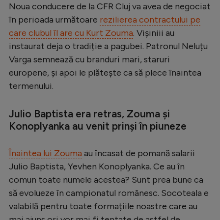
Noua conducere de la CFR Cluj va avea de negociat
Serie A
în perioada următoare
rezilierea contractului pe
Bundesliga
care clubul îl are cu Kurt Zouma
. Vișiniii au
instaurat deja o tradiție a pagubei. Patronul Neluțu
Ligue 1
Varga semnează cu branduri mari, staruri
Campionate
europene, și apoi le plătește ca să plece înaintea
termenului.
Starurile fotbalului
EURO 2024
Julio Baptista era retras, Zouma și
Stranieri
Konoplyanka au venit prinși în piuneze
Clasamente
Înaintea lui Zouma
au încasat de pomană salarii
Julio Baptista, Yevhen Konoplyanka. Ce au în
comun toate numele acestea? Sunt prea bune ca
să evolueze în campionatul românesc. Socoteala e
Tenis
valabilă pentru toate formațiile noastre care au
Handbal
mai ajuns ori vor mai fi tentate de astfel de