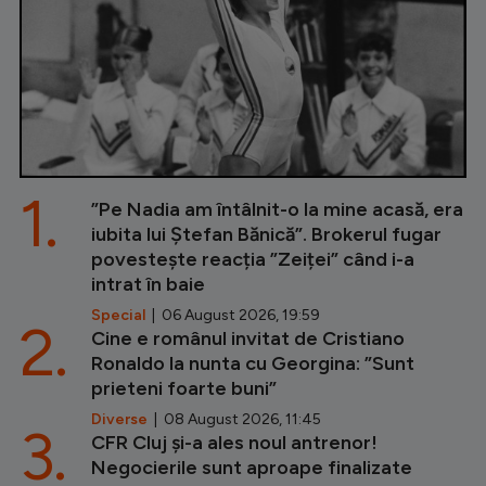
1.
”Pe Nadia am întâlnit-o la mine acasă, era
iubita lui Ștefan Bănică”. Brokerul fugar
povestește reacția ”Zeiței” când i-a
intrat în baie
Special
| 06 August 2026, 19:59
2.
Cine e românul invitat de Cristiano
Ronaldo la nunta cu Georgina: ”Sunt
prieteni foarte buni”
Diverse
| 08 August 2026, 11:45
3.
CFR Cluj și-a ales noul antrenor!
Negocierile sunt aproape finalizate