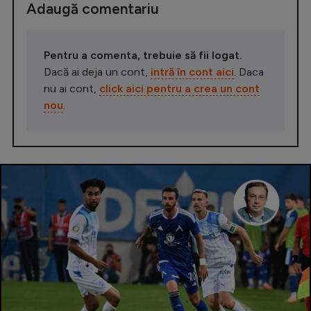
Adaugă comentariu
Pentru a comenta, trebuie să fii logat.
Dacă ai deja un cont,
intră în cont aici
. Daca
nu ai cont,
click aici pentru a crea un cont
nou
.