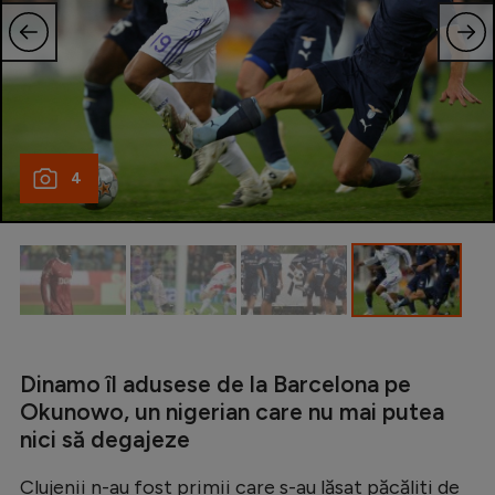
Intră în cont
Creează cont
4
Dinamo îl adusese de la Barcelona pe
Okunowo, un nigerian care nu mai putea
nici să degajeze
Clujenii n-au fost primii care s-au lăsat păcăliți de