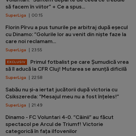
să facem în viitor” + Ce a spus...
SuperLiga
| 00:15
Florin Pîrvu a pus tunurile pe arbitraj după eșecul
cu Dinamo: ”Golurile lor au venit din niște faze la
care noi reclamam...
SuperLiga
| 23:55
Primul fotbalist pe care Șumudică vrea
EXCLUSIV
să îl aducă la CFR Cluj! Mutarea se anunță dificilă
SuperLiga
| 22:58
Sabău nu și-a iertat jucătorii după victoria cu
Csikszereda: ”Mesajul meu nu a fost înțeles!”
SuperLiga
| 21:49
Dinamo - FC Voluntari 4-0. ”Câinii” au făcut
spectacol pe Arcul de Triumf! Victorie
categorică în fața ilfovenilor