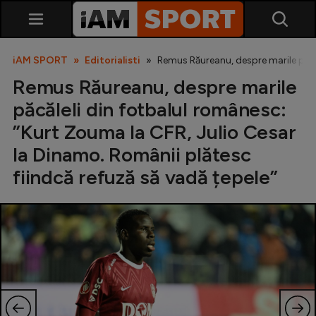
iAM SPORT
Editorialisti
Remus Răureanu, despre marile păcăl
Remus Răureanu, despre marile
păcăleli din fotbalul românesc:
”Kurt Zouma la CFR, Julio Cesar
la Dinamo. Românii plătesc
fiindcă refuză să vadă țepele”
SuperLiga
Liga 2
Cupa României
Echipa Națională
U21
Fotbal feminin