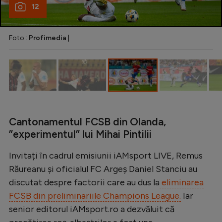
12
Natație
Formula 1
Foto :
Profimedia
|
Gimnastică
Auto
Rugby
Ciclism
Alte sporturi
Cantonamentul FCSB din Olanda,
”experimentul” lui Mihai Pintilii
JO 2024
Invitați în cadrul emisiunii iAMsport LIVE, Remus
JO 2026
Răureanu și oficialul FC Argeș Daniel Stanciu au
discutat despre factorii care au dus la
eliminarea
FCSB din preliminariile Champions League.
Iar
senior editorul iAMsport.ro a dezvăluit că