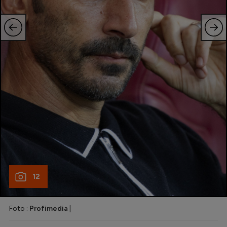
12
Foto :
Profimedia
|