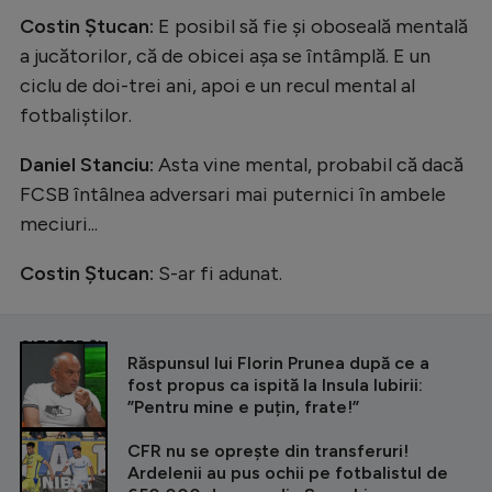
Costin Ștucan:
E posibil să fie și oboseală mentală
a jucătorilor, că de obicei așa se întâmplă. E un
ciclu de doi-trei ani, apoi e un recul mental al
fotbaliștilor.
Daniel Stanciu:
Asta vine mental, probabil că dacă
FCSB întâlnea adversari mai puternici în ambele
meciuri...
Costin Ștucan:
S-ar fi adunat.
CITEȘTE ȘI
Răspunsul lui Florin Prunea după ce a
fost propus ca ispită la Insula Iubirii:
”Pentru mine e puțin, frate!”
CFR nu se oprește din transferuri!
Ardelenii au pus ochii pe fotbalistul de