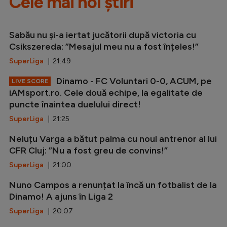
Cele mai noi știri
Sabău nu și-a iertat jucătorii după victoria cu
Csikszereda: ”Mesajul meu nu a fost înțeles!”
SuperLiga
| 21:49
Dinamo - FC Voluntari 0-0, ACUM, pe
LIVE SCORE
iAMsport.ro. Cele două echipe, la egalitate de
puncte înaintea duelului direct!
SuperLiga
| 21:25
Neluțu Varga a bătut palma cu noul antrenor al lui
CFR Cluj: ”Nu a fost greu de convins!”
SuperLiga
| 21:00
Nuno Campos a renunțat la încă un fotbalist de la
Dinamo! A ajuns în Liga 2
SuperLiga
| 20:07