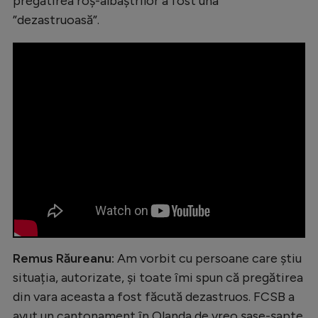
pregătirea roș-albaștrilor a fost una
Intră în cont
”dezastruoasă”.
Creează cont
Remus Răureanu:
Am vorbit cu persoane care știu
situația, autorizate, și toate îmi spun că pregătirea
din vara aceasta a fost făcută dezastruos. FCSB a
avut un cantonament în Olanda de vreo șase-șapte