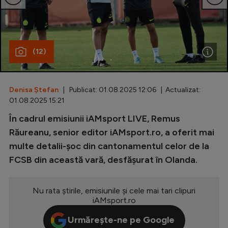
Special
Diverse
(12)
Inedit
Clasamente
Denisa Ștefan
| Publicat: 01.08.2025 12:06 | Actualizat:
01.08.2025 15:21
În cadrul emisiunii iAMsport LIVE, Remus
Champions League
Răureanu, senior editor iAMsport.ro, a oferit mai
multe detalii-șoc din cantonamentul celor de la
Europa League
FCSB din această vară, desfășurat în Olanda.
Conference League
CM 2026
Nu rata știrile, emisiunile și cele mai tari clipuri
iAMsport.ro
Premier League
Urmărește-ne pe Google
LaLiga