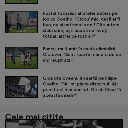
Fostul fotbalist al Stelei a șters pe
jos cu Coelho: ”Ciocu’ mic, dacă ai fi
bun, nu ai antrena la noi! Că suntem
slabi știm, ești aici să ne înveți
fotbal, altfel ce rost ai?”
Bancu, mulțumit în ciuda eliminării
Craiovei: ”Sunt foarte mândru de ce
am reușit azi!”
Gică Craioveanu îl ceartă pe Filipe
Coelho: ”Nu-mi place discursul! Ați
primit cel mai bun lot. Ce ați făcut în
această seară?”
Cele mai citite