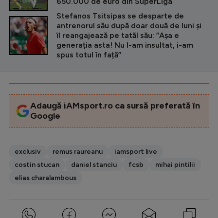
650.000 de euro din SuperLiga
Stefanos Tsitsipas se desparte de
antrenorul său după doar două de luni și
îl reangajează pe tatăl său: ”Așa e
generația asta! Nu l-am insultat, i-am
spus totul în față”
Adaugă iAMsport.ro ca sursă preferată în
Google
exclusiv
remus raureanu
iamsport live
costin stucan
daniel stanciu
fcsb
mihai pintilii
elias charalambous