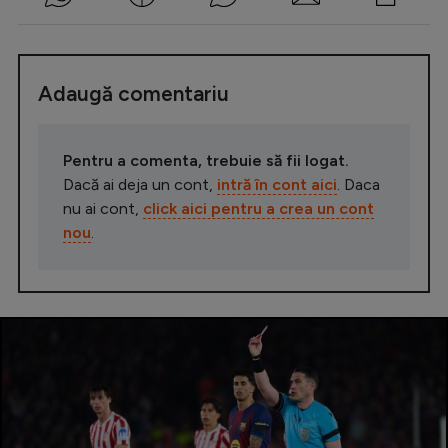
Adaugă comentariu
Pentru a comenta, trebuie să fii logat.
Dacă ai deja un cont,
intră în cont aici
. Daca
nu ai cont,
click aici pentru a crea un cont
nou
.