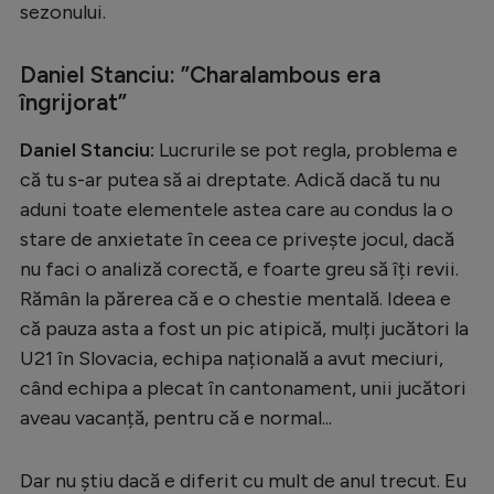
sezonului.
Daniel Stanciu: ”Charalambous era
îngrijorat”
Daniel Stanciu:
Lucrurile se pot regla, problema e
că tu s-ar putea să ai dreptate. Adică dacă tu nu
aduni toate elementele astea care au condus la o
stare de anxietate în ceea ce privește jocul, dacă
nu faci o analiză corectă, e foarte greu să îți revii.
Rămân la părerea că e o chestie mentală. Ideea e
că pauza asta a fost un pic atipică, mulți jucători la
U21 în Slovacia, echipa națională a avut meciuri,
când echipa a plecat în cantonament, unii jucători
aveau vacanță, pentru că e normal...
Dar nu știu dacă e diferit cu mult de anul trecut. Eu