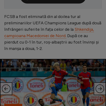
Serie A
Bundesliga
FCSB a fost eliminată din al doilea tur al
preliminariilor UEFA Champions League după două
Ligue 1
înfrângeri suferite în fața celor de la
Shkendija,
Campionate
campioana Macedoniei de Nord.
După ce au
Starurile fotbalului
pierdut cu 0-1 în tur, roș-albaștrii au fost învinși și
în manșa a doua, 1-2.
EURO 2024
Stranieri
Clasamente
Tenis
Handbal