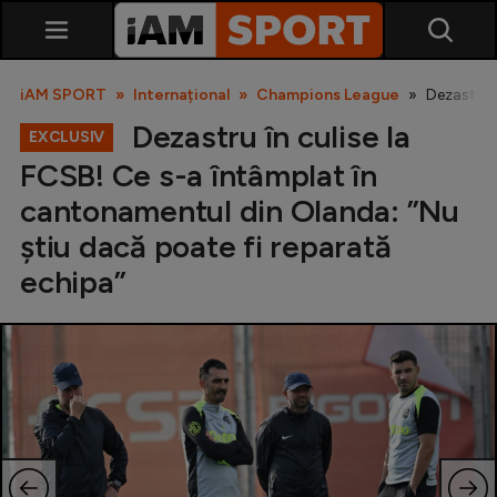
iAM SPORT
Internațional
Champions League
Dezastru î
Dezastru în culise la
EXCLUSIV
FCSB! Ce s-a întâmplat în
cantonamentul din Olanda: ”Nu
știu dacă poate fi reparată
echipa”
SuperLiga
Liga 2
Cupa României
Echipa Națională
U21
Fotbal feminin