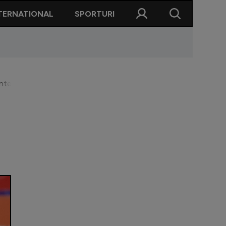
TERNATIONAL
SPORTURI
Inter: ”Dacă nu câștigăm, nu o să spun că am avut un sezon pro