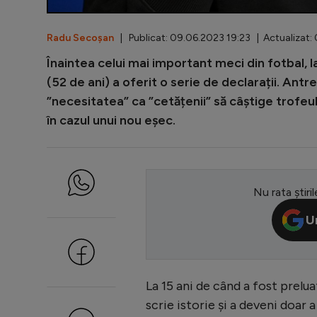
Radu Secoșan
| Publicat: 09.06.2023 19:23 | Actualizat:
Înaintea celui mai important meci din fotbal, 
(52 de ani) a oferit o serie de declarații. Ant
”necesitatea” ca ”cetățenii” să câștige trofeul
în cazul unui nou eșec.
Nu rata știril
U
La 15 ani de când a fost prel
scrie istorie și a deveni doar 