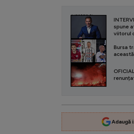
CITEȘTE ȘI
INTERVI
spune a
viitorul
Bursa tr
această
OFICIAL 
renunța
Adaugă i