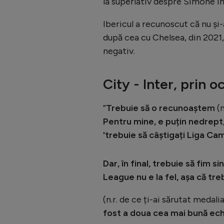
la superlativ despre Simone Inz
Ibericul a recunoscut că nu și-a
după cea cu Chelsea, din 2021,
negativ.
City - Inter, prin o
”
Trebuie să o recunoaștem
(n
Pentru mine, e puțin nedrept,
'trebuie să câștigați Liga Cam
Dar, în final, trebuie să fim 
League nu e la fel, așa că tr
(n.r. de ce ți-ai sărutat medal
fost a doua cea mai bună ech