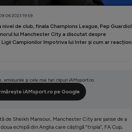
 09.06.2023 19:59
la nivel de club, finala Champions League, Pep Guardio
renorul lui Manchester City a discutat despre
 Ligii Campionilor împotriva lui Inter și cum ar reacțio
e, emisiunile și cele mai tari clipuri iAMsport.ro
rmărește iAMsport.ro pe Google
uată de Sheikh Mansour, Manchester City are șanse de a
a doua echipă din Anglia care câștigă ”tripla”, FA Cup,