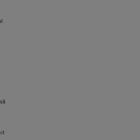
ul
 să
it