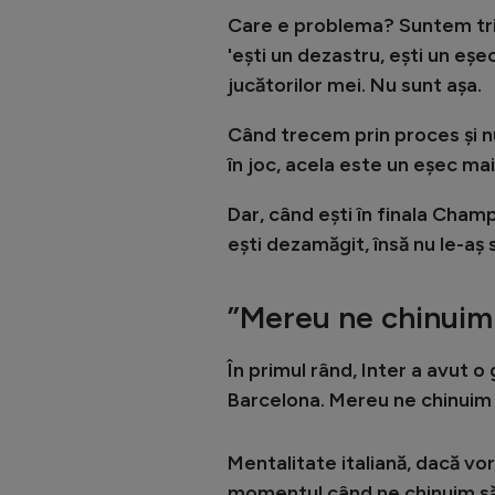
Care e problema? Suntem triș
'ești un dezastru, ești un eșec
jucătorilor mei. Nu sunt așa.
Când trecem prin proces și n
în joc, acela este un eșec ma
Dar, când ești în finala Champ
ești dezamăgit, însă nu le-aș 
”Mereu ne chinuim 
În primul rând, Inter a avut o
Barcelona. Mereu ne chinuim 
Mentalitate italiană, dacă vor
momentul când ne chinuim să