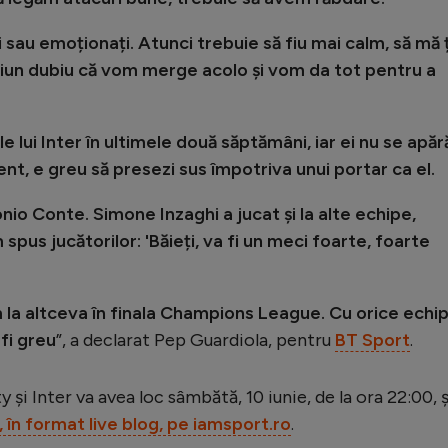
 sau emoționați. Atunci trebuie să fiu mai calm, să mă 
iun dubiu că vom merge acolo și vom da tot pentru a
 lui Inter în ultimele două săptămâni, iar ei nu se apăr
nt, e greu să presezi sus împotriva unui portar ca el.
nio Conte. Simone Inzaghi a jucat și la alte echipe,
spus jucătorilor: 'Băieți, va fi un meci foarte, foarte
la altceva în finala Champions League. Cu orice echi
 fi greu
”, a declarat Pep Guardiola, pentru
BT Sport
.
și Inter va avea loc sâmbătă, 10 iunie, de la ora 22:00, ș
t, în format live blog, pe iamsport.ro
.