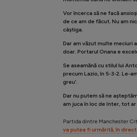
Vor încerca să ne facă anxioși
de ce am de făcut. Nu am nic
câștiga.
Dar am văzut multe meciuri ale
doar. Portarul Onana e excele
Se aseamănă cu stilul lui Anto
precum Lazio, în 5-3-2. Le-am 
greu'.
Dar nu putem să ne așteptăm 
am juca în loc de Inter, tot ar
Partida dintre Manchester City 
va putea fi urmărită, în direc