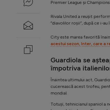
Premier League și Champions
Rivala United a reușit performa
”diavolilor roșii”, după ce i-au 
City este marea favorită înain
acestui sezon, Inter, care a r
Guardiola se aștea
împotriva italienilo
Înaintea ultimului act, Guardi
cucerească acest trofeu, pentr
mondial.
Totuși, tehnicianul spaniol a n