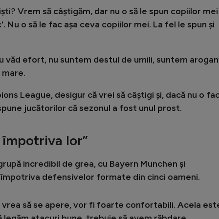
ti? Vrem să câștigăm, dar nu o să le spun copiilor mei
'. Nu o să le fac așa ceva copiilor mei. La fel le spun și
u văd efort, nu suntem destul de umili, suntem arogan
i mare.
ions League, desigur că vrei să câștigi și, dacă nu o fac
spune jucătorilor că sezonul a fost unul prost.
împotriva lor”
 grupă incredibil de grea, cu Bayern Munchen și
împotriva defensivelor formate din cinci oameni.
 vrea să se apere, vor fi foarte confortabili. Acela est
 legăm atacuri bune, trebuie să avem răbdare.