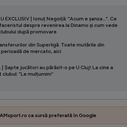
U EXCLUSIV | Ionuț Negoiță: "Acum e șansa...". Ce
faceristul despre revenirea la Dinamo și cum vede
 clubului după promovare
ansferurilor din Superligă. Toate mutările din
 perioadă de mercato, aici
| Șapte jucători au părăsit-o pe U Cluj! La cine a
t clubul: ”Le mulțumim”
AMsport.ro ca sursă preferată în Google