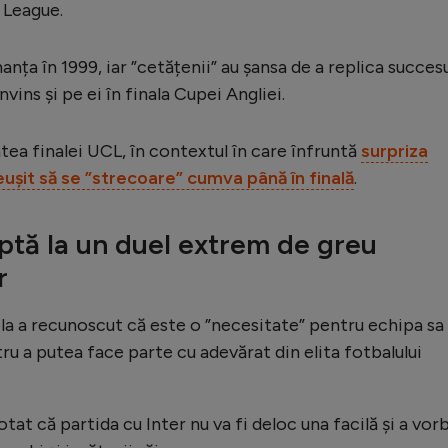
 League.
nța în 1999, iar ”cetățenii” au șansa de a replica succes
învins și pe ei în finala Cupei Angliei.
tea finalei UCL, în contextul în care înfruntă
surpriza
eușit să se ”strecoare” cumva până în finală
.
ptă la un duel extrem de greu
r
ola a recunoscut că este o ”necesitate” pentru echipa sa
u a putea face parte cu adevărat din elita fotbalului
otat că partida cu Inter nu va fi deloc una facilă și a vorb