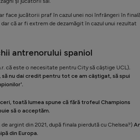
aghi și jucătorii săi.
r face jucătorii praf în cazul unei noi înfrângeri în finală
 dar că ar fi extrem de dezamăgit în cazul unui rezultat
chii antrenorului spaniol
.r. că este o necesitate pentru City să câștige UCL)
.
 să nu dai credit pentru tot ce am câștigat, să spui
pionilor'.
sinceri, toată lumea spune că fără trofeul Champions
ebuie să o acceptăm.
ia de argint din 2021, după finala pierdută cu Chelsea?)
A
ipă din Europa.