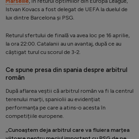
Marseille
, în returul optimilor din Europa League,
Serie A
Istvan Kovacs a fost delegat de UEFA la duelul de
lux dintre Barcelona și PSG.
Bundesliga
Ligue 1
Returul sfertului de finală va avea loc pe 16 aprilie,
Campionate
la ora 22:00. Catalanii au un avantaj, după ce au
câștigat turul cu scorul de 3-2.
Starurile fotbalului
EURO 2024
Ce spune presa din spania despre arbitrul
român
Stranieri
Clasamente
După aflarea veștii că arbitrul român va fi la centrul
terenului marți, spaniolii au evidențiat
performanța pe care a atins-o acesta în
competițiile europene.
Tenis
,,Cunoaștem deja arbitrul care va fluiera marțea
Handbal
viitoare pentru meciul important cu PSG de pe