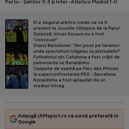
Porto - Șahtior 5-3 și Inter -Atletico Madrid 1-0.
CITEȘTE ȘI
El e singurul arbitru român ce va fi
prezent la Jocurile Olimpice de la Paris!
Surpriză: Istvan Kovacs nu a fost
”convocat”
Starul Barcelonei: “Am jucat pe terenuri
unde spectatorii trăgeau cu pistoalele!”
Fotbalistul din Catalonia a fost vrăjit de
petrecerile lui Ronaldinho
Oaspete de seamă pe Parc des Princes
la superconfruntarea PSG - Barcelona.
Ronaldinho a fost aplaudat de un
stadion întreg
Adaugă iAMsport.ro ca sursă preferată în
Google