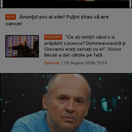
Anunţul şoc al zilei! Puţini ştiau că are
RTV
cancer
”Ce ați simțit când s-a
EXCLUSIV
prăpădit Lucescu? Dumneavoastră și
Giovanni erați certați cu el”. Victor
Becali a dat cărțile pe față
Special
| 05 August 2026, 13:23