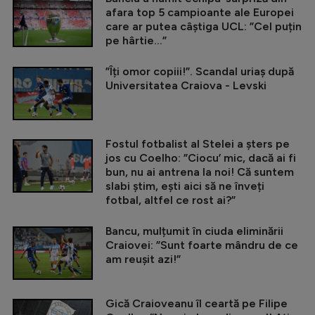
afara top 5 campioante ale Europei
care ar putea câștiga UCL: ”Cel puțin
pe hârtie...”
”Îți omor copiii!”. Scandal uriaș după
Universitatea Craiova - Levski
Fostul fotbalist al Stelei a șters pe
jos cu Coelho: ”Ciocu’ mic, dacă ai fi
bun, nu ai antrena la noi! Că suntem
slabi știm, ești aici să ne înveți
fotbal, altfel ce rost ai?”
Bancu, mulțumit în ciuda eliminării
Craiovei: ”Sunt foarte mândru de ce
am reușit azi!”
Gică Craioveanu îl ceartă pe Filipe