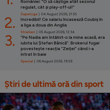
României: ”O să câștige atât sezonul
regulat, cât și play-off-ul!”
SuperLiga
| 04 August 2026, 21:55
2.
Incredibil! Ce salariu încasează Coubiș în
a liga a doua din Anglia
Stranieri
| 05 August 2026, 12:34
3.
”Pe Nadia am întâlnit-o la mine acasă, era
iubita lui Ștefan Bănică”. Brokerul fugar
povestește reacția ”Zeiței” când i-a
intrat în baie
Special
| 06 August 2026, 19:59
Știri de ultimă oră din sport