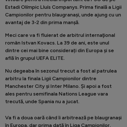
Natație
Estadi Olímpic Lluís Companys. Prima finală a Ligii
Campionilor pentru blaugranași, unde ajung cu un
Formula 1
avantaj de 3-2 din prima manșă.
Gimnastică
Meci care va fi fluierat de arbitrul internaţional
Auto
român Istvan Kovacs. La 39 de ani, este unul
Rugby
dintre cei mai bine considerați din Europa și se
află în grupul UEFA ELITE.
Ciclism
Alte sporturi
Nu degeaba în sezonul trecut a fost al patrulea
arbitru la finala Ligii Campionilor dintre
JO 2024
Manchester City și Inter Milano. Și apoi a fost
JO 2026
ales pentru semifinala Nations League vara
trecută, unde Spania nu a jucat.
Va fi a doua oară când îi arbitrează pe blaugranași
în Europa, dar prima dată în Liga Campionilor.