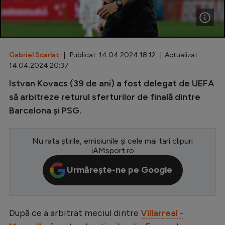
Special
Diverse
Inedit
Gabriel Scarlat
| Publicat: 14.04.2024 18:12 | Actualizat:
14.04.2024 20:37
Clasamente
Istvan Kovacs (39 de ani) a fost delegat de UEFA
să arbitreze returul sferturilor de finală dintre
Barcelona și PSG.
Champions League
Nu rata știrile, emisiunile și cele mai tari clipuri
Europa League
iAMsport.ro
Conference League
Urmărește-ne pe Google
CM 2026
Premier League
După ce a arbitrat meciul dintre
Villarreal -
LaLiga