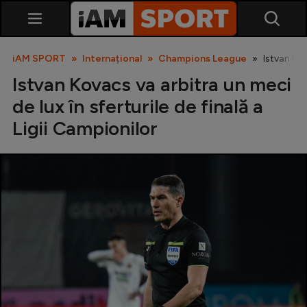
iAM SPORT
Internațional
Champions League
Istvan Kov
Istvan Kovacs va arbitra un meci
de lux în sferturile de finală a
Ligii Campionilor
SuperLiga
Liga 2
Cupa României
Echipa Națională
U21
Fotbal feminin