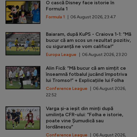
O cască Disney face istorie în
Formula 1
Formula 1
| 06 August 2026, 23:47
Baiaram, după KuPS - Craiova 1-1: ”Mă
bucur că am scos un rezultat pozitiv,
cu siguranță ne vom califica!”
Europa League
| 06 August 2026, 23:20
Alin Fică: ”Mă bucur că am simțit ce
înseamnă fotbalul jucând împotriva
lui Tromso!” + Explicațiile lui Folha
Conference League
| 06 August 2026,
22:52
Varga și-a ieșit din minți după
umilința CFR-ului: ”Folha e istorie,
poate vine Șumudică sau
Iordănescu”
Conference League
| 06 August 2026,