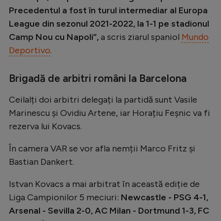
Intră în cont
Precedentul a fost în turul intermediar al Europa
Creează cont
League din sezonul 2021-2022, la 1-1 pe stadionul
Camp Nou cu Napoli”,
a scris ziarul spaniol
Mundo
Deportivo
.
Brigadă de arbitri români la Barcelona
Ceilalți doi arbitri delegați la partidă sunt Vasile
Marinescu și Ovidiu Artene, iar Horațiu Feșnic va fi
rezerva lui Kovacs.
În camera VAR se vor afla nemții Marco Fritz și
Bastian Dankert.
Istvan Kovacs a mai arbitrat în această ediție de
Liga Campionilor 5 meciuri:
Newcastle - PSG 4-1,
Arsenal - Sevilla 2-0, AC Milan - Dortmund 1-3, FC