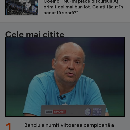
Coelho: ”Nu-mi place discursul! Ați
primit cel mai bun lot. Ce ați făcut în
această seară?”
Cele mai citite
1.
Banciu a numit viitoarea campioană a