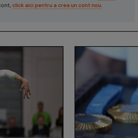
 cont,
click aici pentru a crea un cont nou
.