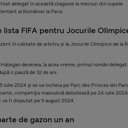
a fost delegat în această stagiune la meciuri din cupele
entant al României la Paris.
 lista FIFA pentru Jocurile Olimpic
nt în calitate de arbitru și la Jocurile Olimpice de la R
iu Hațegan devenea, la acea vreme, primul român delegat 
după o pauză de 32 de ani.
 iulie 2024 şi se va încheia pe Parc des Princes din Pari
ă parte, competiţia masculină debutează pe 24 iulie 2024
c va fi disputat pe 9 august 2024.
parte de gazon un an