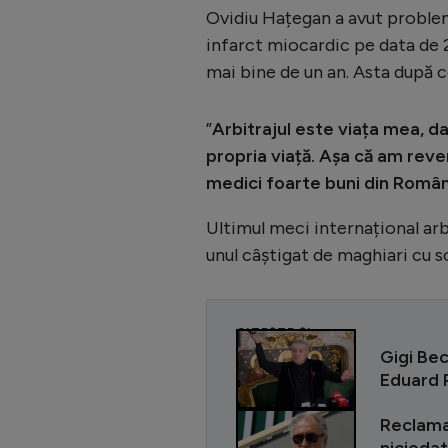
Ovidiu Hațegan a avut probleme
infarct miocardic pe data de 
mai bine de un an. Asta după ce
”
Arbitrajul este viața mea, d
propria viață. Așa că am reve
medici foarte buni din Români
Ultimul meci internațional ar
unul câștigat de maghiari cu s
CITEȘTE ȘI
Gigi Bec
Eduard R
Reclama 