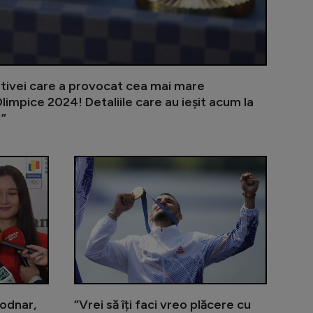
ortivei care a provocat cea mai mare
limpice 2024! Detaliile care au ieșit acum la
!”
nire față în față cu Trump: "Uriaș! Primul președinte al S
Medaliile de la JO 2024 au ajuns "piele de crocodil"
Simona Radiș
Bodnar,
”Vrei să îți faci vreo plăcere cu