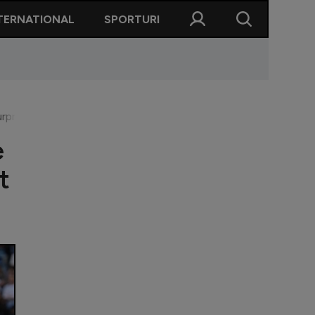
TERNATIONAL
SPORTURI
 Surpriză: Istvan Kovacs nu a fost ”convocat”
e
t