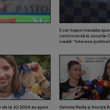
Îi cer înapoi medalia sp
controversă la Jocurile O
iveală: ”Interese politice
A scris istorie și acum vrea o întâl
e de la JO 2024 au ajuns
Simona Radiș și Ancuța 