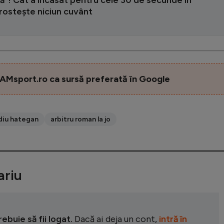
ă"! Cât a încasat pentru cele 30 de secunde în
rostește niciun cuvânt
AMsport.ro ca sursă preferată în Google
diu hategan
arbitru roman la jo
riu
buie să fii logat.
Dacă ai deja un cont,
intră în