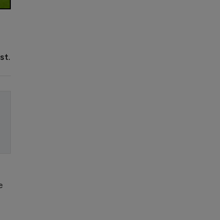
st.
e