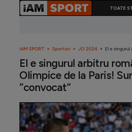
TOATE ST
iAM SPORT
Sporturi
JO 2024
El e singurul
El e singurul arbitru rom
Olimpice de la Paris! Su
”convocat”