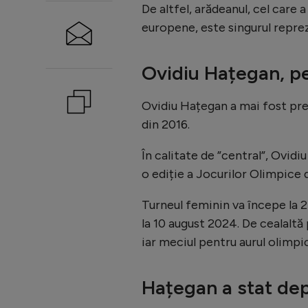
De altfel, arădeanul, cel care 
europene, este singurul reprez
Ovidiu Hațegan, pe
Ovidiu Hațegan a mai fost preze
din 2016.
În calitate de ”central”, Ovid
o ediție a Jocurilor Olimpice 
Turneul feminin va începe la 25
la 10 august 2024. De cealalt
iar meciul pentru aurul olimpi
Hațegan a stat de