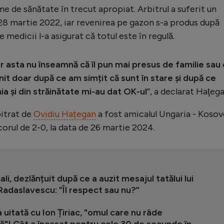
 de sănătate în trecut apropiat. Arbitrul a suferit un
28 martie 2022, iar revenirea pe gazon s-a produs după
 medicii l-a asigurat că totul este în regulă.
ar asta nu înseamnă că îl pun mai presus de familie sau
nit doar după ce am simțit că sunt în stare și după ce
a și din străinătate mi-au dat OK-ul
”, a declarat Haţega
bitrat de
Ovidiu Hațegan
a fost amicalul Ungaria - Kosov
corul de 2-0, la data de 26 martie 2024.
ali, dezlănțuit după ce a auzit mesajul tatălui lui
adaslavescu: ”Îl respect sau nu?”
uitată cu Ion Țiriac, "omul care nu râde