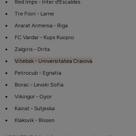
Intră în cont
Red Imps - Inter d'Escaldes
Creează cont
Tre Fiori - Larne
Ararat Armenia - Riga
FC Vardar - Kups Kuopio
Zalgiris - Drita
Vitebsk - Universitatea Craiova
Petrocub - Egnatia
Borac - Levski Sofia
Vikingur - Gyor
Kairat - Sutjeska
Klaksvik - Bissen