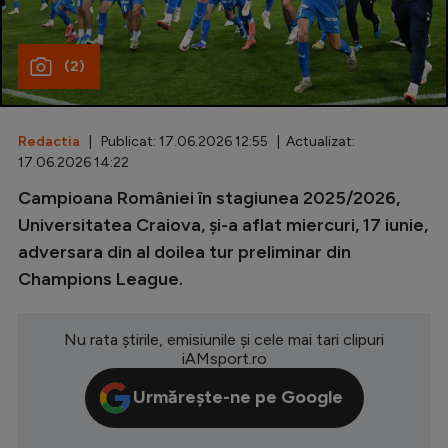
Special
(2)
Diverse
Inedit
Redactia
| Publicat: 17.06.2026 12:55 | Actualizat:
Clasamente
17.06.2026 14:22
Campioana României în stagiunea 2025/2026,
Universitatea Craiova, și-a aflat miercuri, 17 iunie,
adversara din al doilea tur preliminar din
Champions League
Champions League.
Europa League
Conference League
Nu rata știrile, emisiunile și cele mai tari clipuri
iAMsport.ro
CM 2026
Urmărește-ne pe Google
Premier League
LaLiga