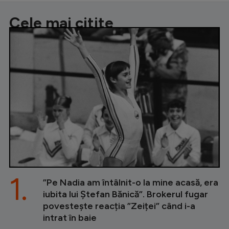
Cele mai citite
1.
”Pe Nadia am întâlnit-o la mine acasă, era
iubita lui Ștefan Bănică”. Brokerul fugar
povestește reacția ”Zeiței” când i-a
intrat în baie