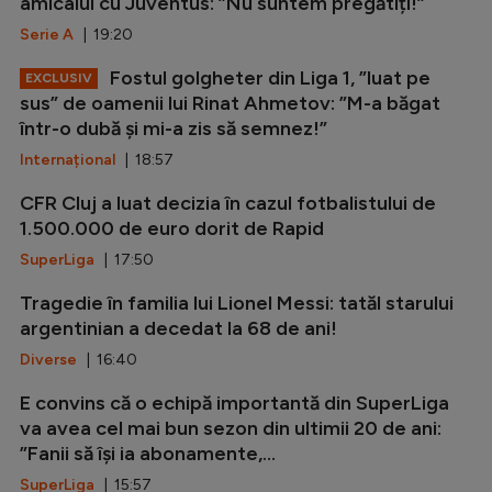
amicalul cu Juventus: ”Nu suntem pregătiți!”
Serie A
| 19:20
Fostul golgheter din Liga 1, ”luat pe
EXCLUSIV
sus” de oamenii lui Rinat Ahmetov: ”M-a băgat
într-o dubă și mi-a zis să semnez!”
Internațional
| 18:57
CFR Cluj a luat decizia în cazul fotbalistului de
1.500.000 de euro dorit de Rapid
SuperLiga
| 17:50
Tragedie în familia lui Lionel Messi: tatăl starului
argentinian a decedat la 68 de ani!
Diverse
| 16:40
E convins că o echipă importantă din SuperLiga
va avea cel mai bun sezon din ultimii 20 de ani:
”Fanii să își ia abonamente,...
SuperLiga
| 15:57