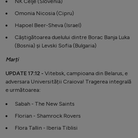
NK Celje (Slovenia)
Natație
Omonia Nicosia (Cipru)
Formula 1
Hapoel Beer-Sheva (Israel)
Gimnastică
Câștigătoarea duelului dintre Borac Banja Luka
Auto
(Bosnia) și Levski Sofia (Bulgaria)
Rugby
Marți
Ciclism
UPDATE 17:12 -
Vitebsk, campioana din Belarus, e
Alte sporturi
adversara Universității Craiova! Tragerea integrală
JO 2024
e următoarea:
JO 2026
Sabah - The New Saints
Florian - Shamrock Rovers
Flora Tallin - Iberia Tiblisi