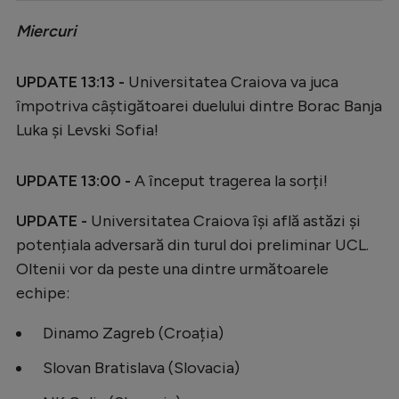
Serie A
Miercuri
Bundesliga
UPDATE 13:13 -
Universitatea Craiova va juca
Ligue 1
împotriva câștigătoarei duelului dintre Borac Banja
Campionate
Luka și Levski Sofia!
Starurile fotbalului
UPDATE 13:00 -
A început tragerea la sorți!
EURO 2024
UPDATE -
Universitatea Craiova își află astăzi și
Stranieri
potențiala adversară din turul doi preliminar UCL.
Clasamente
Oltenii vor da peste una dintre următoarele
echipe:
Dinamo Zagreb (Croația)
Tenis
Slovan Bratislava (Slovacia)
Handbal