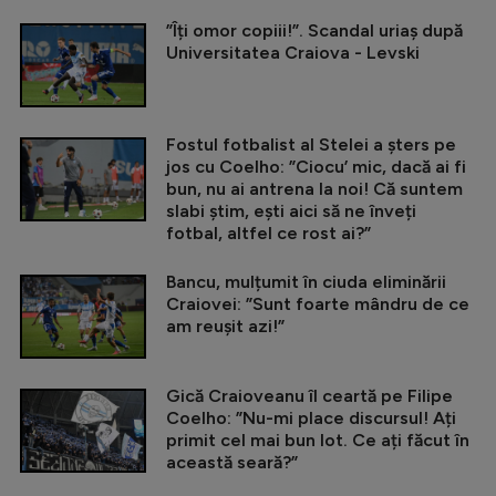
”Îți omor copiii!”. Scandal uriaș după
Universitatea Craiova - Levski
Fostul fotbalist al Stelei a șters pe
jos cu Coelho: ”Ciocu’ mic, dacă ai fi
bun, nu ai antrena la noi! Că suntem
slabi știm, ești aici să ne înveți
fotbal, altfel ce rost ai?”
Bancu, mulțumit în ciuda eliminării
Craiovei: ”Sunt foarte mândru de ce
am reușit azi!”
Gică Craioveanu îl ceartă pe Filipe
Coelho: ”Nu-mi place discursul! Ați
primit cel mai bun lot. Ce ați făcut în
această seară?”