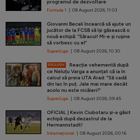
programul de dezvoltare
Formula 1
| 08 August 2026, 11:03
Giovanni Becali încearcă să ajute un
jucător de la FCSB să își găsească o
nouă echipă: ”Săracul! Mi-e și rușine
să vorbesc cu el”
SuperLiga
| 08 August 2026, 10:30
Reacție vehementă după
EXCLUSIV
ce Neluțu Varga a anunțat că ia în
calcul să preia UTA Arad: ”Să cadă
din lac în puț. Jale mai mare decât
acolo nu este nicăieri!”
SuperLiga
| 08 August 2026, 09:45
OFICIAL | Kevin Ciubotaru și-a găsit
echipă după dezastrul de la
Hermannstadt!
Internațional
| 08 August 2026, 00:16