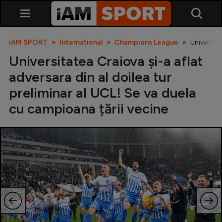
iAM SPORT
Internațional
Champions League
Universita
Universitatea Craiova și-a aflat
adversara din al doilea tur
preliminar al UCL! Se va duela
cu campioana țării vecine
SuperLiga
Liga 2
Cupa României
Echipa Națională
U21
Fotbal feminin