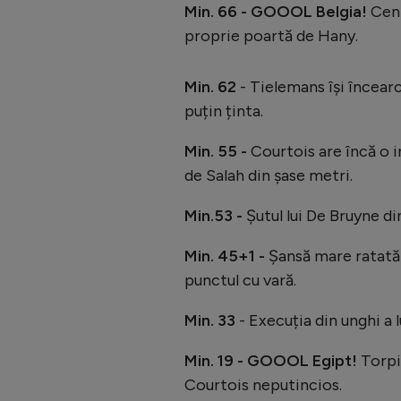
Min. 66 - GOOOL Belgia!
Cent
proprie poartă de Hany.
Min. 62
- Tielemans își încearc
puțin ținta.
Min. 55 -
Courtois are încă o i
de Salah din șase metri.
Min.53 -
Șutul lui De Bruyne din
Min. 45+1 -
Șansă mare ratată 
punctul cu vară.
Min. 33
- Execuția din unghi a l
Min. 19 - GOOOL Egipt!
Torpi
Courtois neputincios.