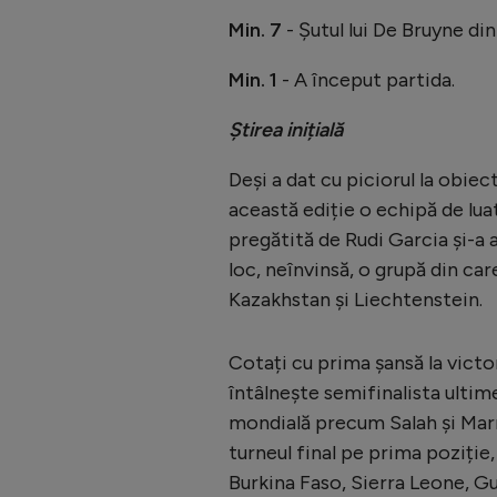
Min. 7
- Șutul lui De Bruyne di
Min. 1
- A început partida.
Știrea inițială
Deși a dat cu piciorul la obiec
această ediție o echipă de luat
pregătită de Rudi Garcia și-a 
loc, neînvinsă, o grupă din ca
Kazakhstan și Liechtenstein.
Cotați cu prima șansă la victo
întâlnește semifinalista ultime
mondială precum Salah și Marmo
turneul final pe prima poziție
Burkina Faso, Sierra Leone, Gu