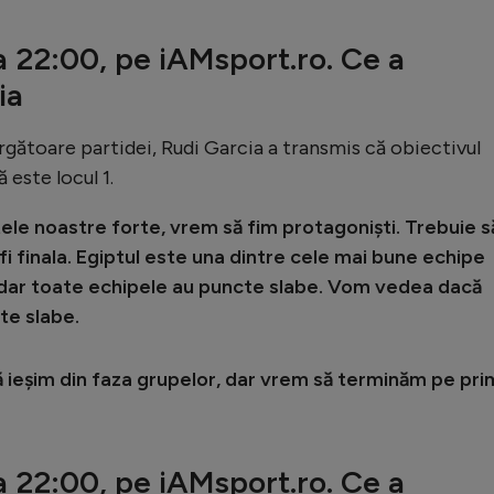
la 22:00, pe iAMsport.ro. Ce a
ia
gătoare partidei, Rudi Garcia a transmis că obiectivul
 este locul 1.
e noastre forte, vrem să fim protagoniști. Trebuie s
fi finala. Egiptul este una dintre cele mai bune echipe
, dar toate echipele au puncte slabe. Vom vedea dacă
te slabe.
ă ieșim din faza grupelor, dar vrem să terminăm pe pri
la 22:00, pe iAMsport.ro. Ce a