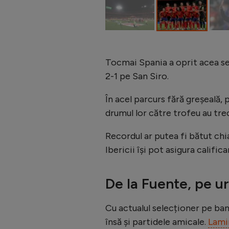
Tocmai Spania a oprit acea ser
2-1 pe San Siro.
În acel parcurs fără greșeală, 
drumul lor către trofeu au trecu
Recordul ar putea fi bătut chi
Ibericii își pot asigura calific
De la Fuente, pe u
Cu actualul selecționer pe ban
însă și partidele amicale.
Lami