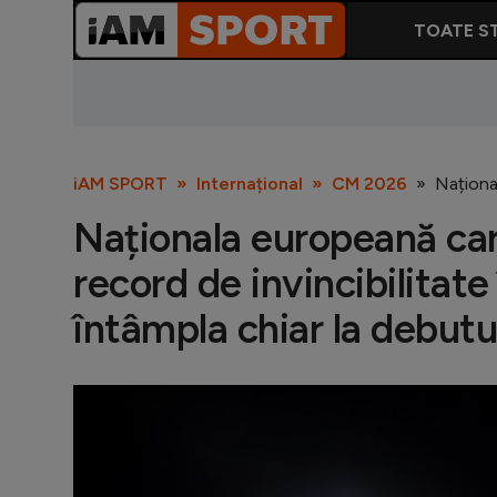
TOATE ST
iAM SPORT
Internațional
CM 2026
Național
Naționala europeană car
record de invincibilitate
întâmpla chiar la debutu