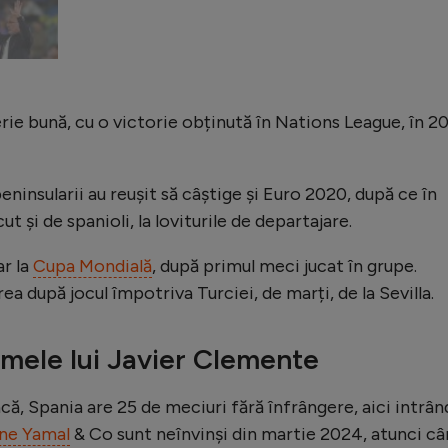
ie bună, cu o victorie obținută în Nations League, în 20
peninsularii au reușit să câștige și Euro 2020, după ce în
t și de spanioli, la loviturile de departajare.
ar la
Cupa Mondială
, după primul meci jucat în grupe.
area după jocul împotriva Turciei, de marți, de la Sevilla.
rmele lui Javier Clemente
că, Spania are 25 de meciuri fără înfrângere, aici intrân
ne Yamal
& Co sunt neînvinși din martie 2024, atunci c