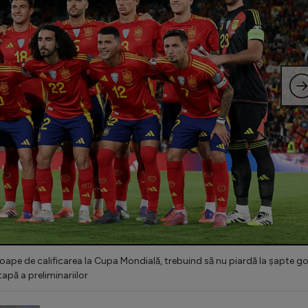
oape de calificarea la Cupa Mondială, trebuind să nu piardă la șapte go
tapă a preliminariilor