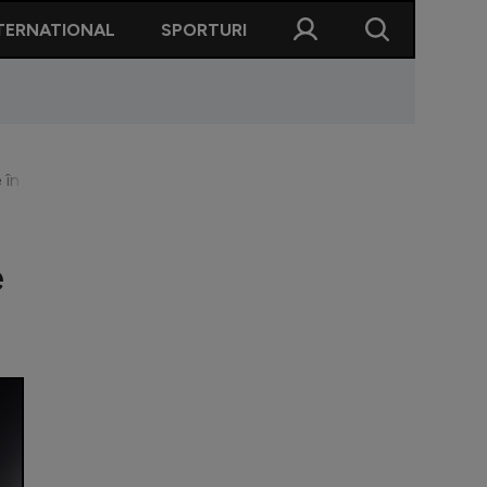
TERNATIONAL
SPORTURI
în fotbalul mondial. Se poate întâmpla chiar la debutul la Mondi
e