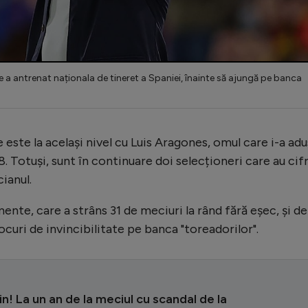
te a antrenat naționala de tineret a Spaniei, înainte să ajungă pe banca
este la același nivel cu Luis Aragones, omul care i-a adu
. Totuși, sunt în continuare doi selecționeri care au cif
ianul.
nte, care a strâns 31 de meciuri la rând fără eșec, și de
ocuri de invincibilitate pe banca "toreadorilor".
n! La un an de la meciul cu scandal de la