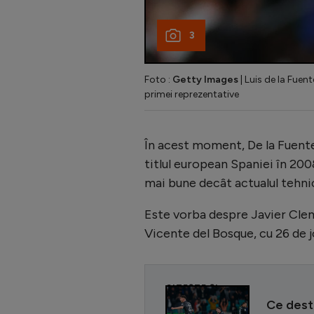
3
Foto :
Getty Images
| Luis de la Fuen
primei reprezentative
În acest moment, De la Fuente 
titlul european Spaniei în 2008
mai bune decât actualul tehnic
Este vorba despre Javier Cleme
Vicente del Bosque, cu 26 de j
CITEȘTE ȘI
Ce desti