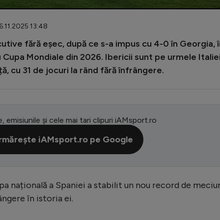
16.11.2025 13:48
cutive fără eșec, după ce s-a impus cu 4-0 în Georgia, î
Cupa Mondiale din 2026. Ibericii sunt pe urmele Italiei
, cu 31 de jocuri la rând fără înfrângere.
e, emisiunile și cele mai tari clipuri iAMsport.ro
rmărește iAMsport.ro pe Google
ipa națională a Spaniei a stabilit un nou record de meciur
ngere în istoria ei.