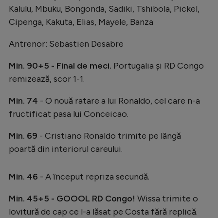
Kalulu, Mbuku, Bongonda, Sadiki, Tshibola, Pickel,
Natație
Cipenga, Kakuta, Elias, Mayele, Banza
Formula 1
Antrenor: Sebastien Desabre
Gimnastică
Auto
Min. 90+5 - Final de meci.
Portugalia și RD Congo
remizează, scor 1-1.
Rugby
Ciclism
Min. 74
- O nouă ratare a lui Ronaldo, cel care n-a
fructificat pasa lui Conceicao.
Alte sporturi
Min. 69
- Cristiano Ronaldo trimite pe lângă
JO 2024
poartă din interiorul careului.
JO 2026
Min. 46
- A început repriza secundă.
Min. 45+5 - GOOOL RD Congo!
Wissa trimite o
lovitură de cap ce l-a lăsat pe Costa fără replică.