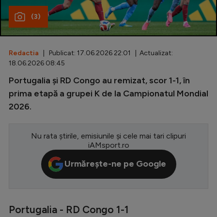
(3)
Special
Diverse
Inedit
Redactia
| Publicat: 17.06.2026 22:01 | Actualizat:
18.06.2026 08:45
Clasamente
Portugalia și RD Congo au remizat, scor 1-1, în
prima etapă a grupei K de la Campionatul Mondial
2026.
Champions League
Nu rata știrile, emisiunile și cele mai tari clipuri
Europa League
iAMsport.ro
Conference League
Urmărește-ne pe Google
CM 2026
Premier League
Portugalia - RD Congo 1-1
LaLiga