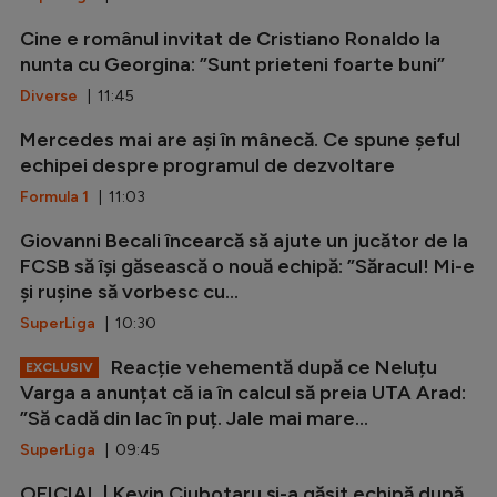
Cine e românul invitat de Cristiano Ronaldo la
nunta cu Georgina: ”Sunt prieteni foarte buni”
Diverse
| 11:45
Mercedes mai are ași în mânecă. Ce spune șeful
echipei despre programul de dezvoltare
Formula 1
| 11:03
Giovanni Becali încearcă să ajute un jucător de la
FCSB să își găsească o nouă echipă: ”Săracul! Mi-e
și rușine să vorbesc cu...
SuperLiga
| 10:30
Reacție vehementă după ce Neluțu
EXCLUSIV
Varga a anunțat că ia în calcul să preia UTA Arad:
”Să cadă din lac în puț. Jale mai mare...
SuperLiga
| 09:45
OFICIAL | Kevin Ciubotaru și-a găsit echipă după