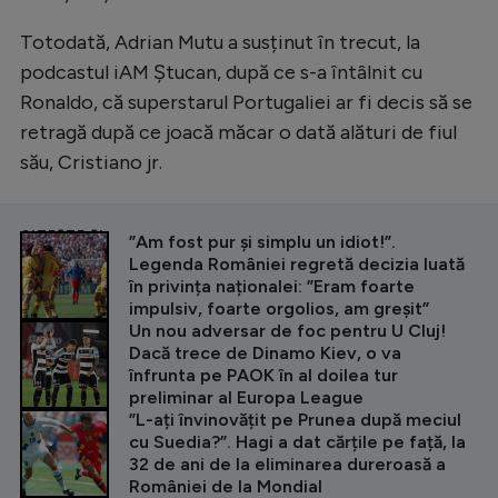
Totodată, Adrian Mutu a susținut în trecut, la
podcastul iAM Ștucan, după ce s-a întâlnit cu
Ronaldo, că superstarul Portugaliei ar fi decis să se
retragă după ce joacă măcar o dată alături de fiul
său, Cristiano jr.
CITEȘTE ȘI
”Am fost pur și simplu un idiot!”.
Legenda României regretă decizia luată
în privința naționalei: ”Eram foarte
impulsiv, foarte orgolios, am greșit”
Un nou adversar de foc pentru U Cluj!
Dacă trece de Dinamo Kiev, o va
înfrunta pe PAOK în al doilea tur
preliminar al Europa League
”L-ați învinovățit pe Prunea după meciul
cu Suedia?”. Hagi a dat cărțile pe față, la
32 de ani de la eliminarea dureroasă a
României de la Mondial