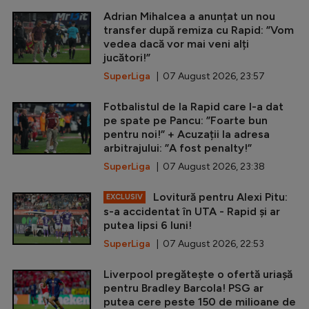
Adrian Mihalcea a anunțat un nou
transfer după remiza cu Rapid: ”Vom
vedea dacă vor mai veni alți
jucători!”
SuperLiga
| 07 August 2026, 23:57
Fotbalistul de la Rapid care l-a dat
pe spate pe Pancu: ”Foarte bun
pentru noi!” + Acuzații la adresa
arbitrajului: ”A fost penalty!”
SuperLiga
| 07 August 2026, 23:38
Lovitură pentru Alexi Pitu:
EXCLUSIV
s-a accidentat în UTA - Rapid și ar
putea lipsi 6 luni!
SuperLiga
| 07 August 2026, 22:53
Liverpool pregătește o ofertă uriașă
pentru Bradley Barcola! PSG ar
putea cere peste 150 de milioane de