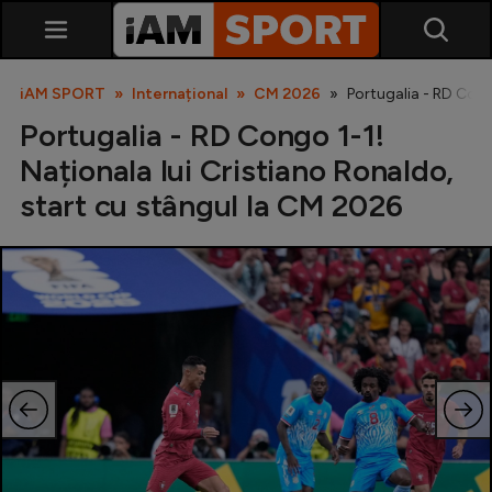
iAM SPORT
Internațional
CM 2026
Portugalia - RD Cong
Portugalia - RD Congo 1-1!
Naționala lui Cristiano Ronaldo,
start cu stângul la CM 2026
SuperLiga
Liga 2
Cupa României
Echipa Națională
U21
Fotbal feminin