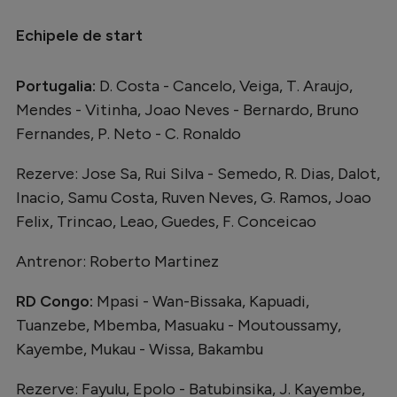
Serie A
Echipele de start
Bundesliga
Portugalia:
D. Costa - Cancelo, Veiga, T. Araujo,
Ligue 1
Mendes - Vitinha, Joao Neves - Bernardo, Bruno
Campionate
Fernandes, P. Neto - C. Ronaldo
Starurile fotbalului
Rezerve: Jose Sa, Rui Silva - Semedo, R. Dias, Dalot,
EURO 2024
Inacio, Samu Costa, Ruven Neves, G. Ramos, Joao
Felix, Trincao, Leao, Guedes, F. Conceicao
Stranieri
Clasamente
Antrenor: Roberto Martinez
RD Congo:
Mpasi - Wan-Bissaka, Kapuadi,
Tuanzebe, Mbemba, Masuaku - Moutoussamy,
Kayembe, Mukau - Wissa, Bakambu
Tenis
Handbal
Rezerve: Fayulu, Epolo - Batubinsika, J. Kayembe,