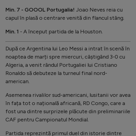
Intră în cont
Min. 7 - GOOOL Portugalia!
Joao Neves reia cu
Creează cont
capul în plasă o centrare venită din flancul stâng.
Min. 1
- A început partida de la Houston.
După ce Argentina lui Leo Messi a intrat în scenă în
noaptea de marți spre miercuri, câștigând 3-0 cu
Algeria, a venit rândul Portugaliei lui Cristiano
Ronaldo să debuteze la turneul final nord-
american.
Asemenea rivalilor sud-americani, lusitanii vor avea
în fața tot o națională africană, RD Congo, care a
fost una dintre surprizele plăcute din preliminariile
CAF pentru Campionatul Mondial.
Partida reprezintă primul duel din istorie dintre