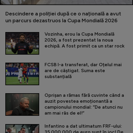
Descindere a poliției după ce o națională a avut
un parcurs dezastruos la Cupa Mondială 2026
Vozinha, erou la Cupa Mondială
2026, a fost prezentat la noua
echipă. A fost primit ca un star rock
FCSB l-a transferat, dar Oțelul mai
are de câștigat. Suma este
substanțială
Oprișan a rămas fără cuvinte când a
auzit povestea emoționantă a
campionului mondial: ”De atunci nu
am mai râs de el!”
Infantino a dat ultimatum FRF-ului:
35.000.000 de euro sunt în joc! De