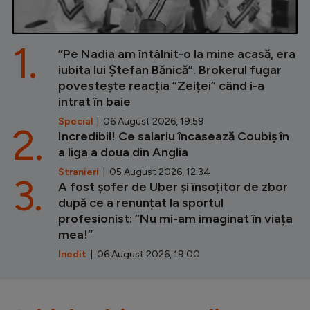
1.
”Pe Nadia am întâlnit-o la mine acasă, era
iubita lui Ștefan Bănică”. Brokerul fugar
povestește reacția ”Zeiței” când i-a
intrat în baie
Special
| 06 August 2026, 19:59
2.
Incredibil! Ce salariu încasează Coubiș în
a liga a doua din Anglia
Stranieri
| 05 August 2026, 12:34
3.
A fost șofer de Uber și însoțitor de zbor
după ce a renunțat la sportul
profesionist: ”Nu mi-am imaginat în viața
mea!”
Inedit
| 06 August 2026, 19:00