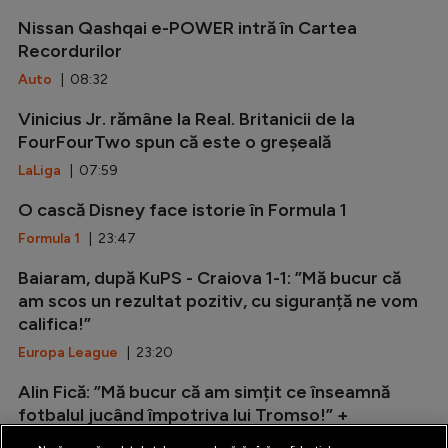
Nissan Qashqai e-POWER intră în Cartea
Recordurilor
Auto
| 08:32
Vinicius Jr. rămâne la Real. Britanicii de la
FourFourTwo spun că este o greșeală
LaLiga
| 07:59
O cască Disney face istorie în Formula 1
Formula 1
| 23:47
Baiaram, după KuPS - Craiova 1-1: ”Mă bucur că
am scos un rezultat pozitiv, cu siguranță ne vom
califica!”
Europa League
| 23:20
Alin Fică: ”Mă bucur că am simțit ce înseamnă
fotbalul jucând împotriva lui Tromso!” +
Explicațiile lui Folha