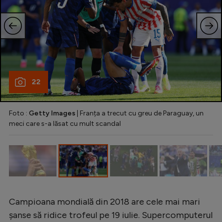
Natație
Formula 1
Gimnastică
Auto
22
Rugby
Ciclism
Foto :
Getty Images
| Franța a trecut cu greu de Paraguay, un
Alte sporturi
meci care s-a lăsat cu mult scandal
JO 2024
JO 2026
Campioana mondială din 2018 are cele mai mari
șanse să ridice trofeul pe 19 iulie. Supercomputerul