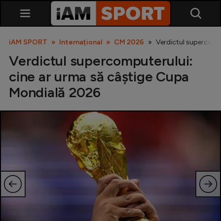
iAM SPORT
Internațional
CM 2026
Verdictul supercomp
Verdictul supercomputerului:
cine ar urma să câștige Cupa
Mondială 2026
SuperLiga
Liga 2
Cupa României
Echipa Națională
U21
Fotbal feminin