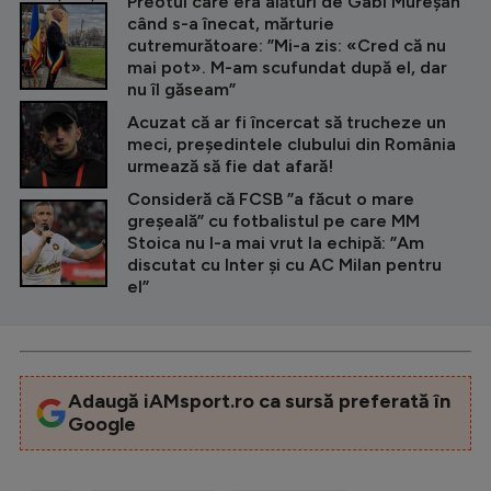
Preotul care era alături de Gabi Mureșan
când s-a înecat, mărturie
cutremurătoare: ”Mi-a zis: «Cred că nu
mai pot». M-am scufundat după el, dar
nu îl găseam”
Acuzat că ar fi încercat să trucheze un
meci, președintele clubului din România
urmează să fie dat afară!
Consideră că FCSB ”a făcut o mare
greșeală” cu fotbalistul pe care MM
Stoica nu l-a mai vrut la echipă: ”Am
discutat cu Inter și cu AC Milan pentru
el”
Adaugă iAMsport.ro ca sursă preferată în
Google