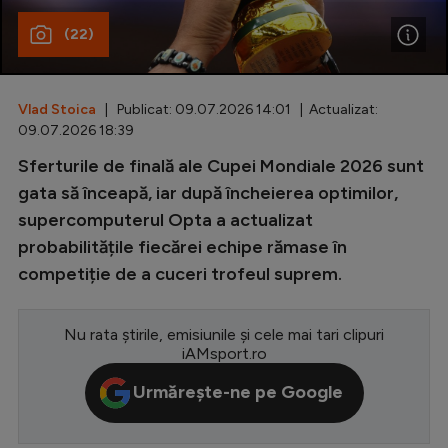
(22)
Special
Diverse
Inedit
Vlad Stoica
| Publicat: 09.07.2026 14:01 | Actualizat:
09.07.2026 18:39
Clasamente
Sferturile de finală ale Cupei Mondiale 2026 sunt
gata să înceapă, iar după încheierea optimilor,
supercomputerul Opta a actualizat
probabilitățile fiecărei echipe rămase în
Champions League
competiție de a cuceri trofeul suprem.
Europa League
Conference League
Nu rata știrile, emisiunile și cele mai tari clipuri
iAMsport.ro
CM 2026
Urmărește-ne pe Google
Premier League
LaLiga