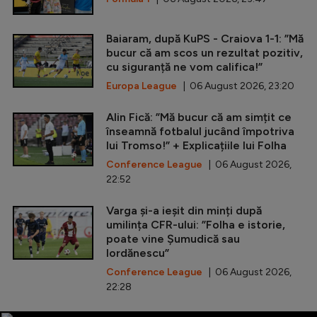
Baiaram, după KuPS - Craiova 1-1: ”Mă
bucur că am scos un rezultat pozitiv,
cu siguranță ne vom califica!”
Europa League
| 06 August 2026, 23:20
Alin Fică: ”Mă bucur că am simțit ce
înseamnă fotbalul jucând împotriva
lui Tromso!” + Explicațiile lui Folha
Conference League
| 06 August 2026,
22:52
Varga și-a ieșit din minți după
umilința CFR-ului: ”Folha e istorie,
poate vine Șumudică sau
Iordănescu”
Conference League
| 06 August 2026,
22:28