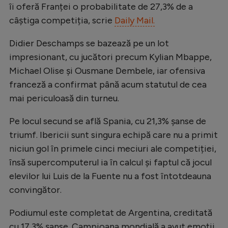
Intră în cont
îi oferă Franței o probabilitate de 27,3% de a
Creează cont
câștiga competiția, scrie
Daily Mail.
Didier Deschamps se bazează pe un lot
impresionant, cu jucători precum Kylian Mbappe,
Michael Olise și Ousmane Dembele, iar ofensiva
franceză a confirmat până acum statutul de cea
mai periculoasă din turneu.
Pe locul secund se află Spania, cu 21,3% șanse de
triumf. Ibericii sunt singura echipă care nu a primit
niciun gol în primele cinci meciuri ale competiției,
însă supercomputerul ia în calcul și faptul că jocul
elevilor lui Luis de la Fuente nu a fost întotdeauna
convingător.
Podiumul este completat de Argentina, creditată
cu 17,3% șanse. Campioana mondială a avut emoții