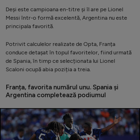
Serie A
Deși este campioana en-titre și îl are pe Lionel
Messi într-o formă excelentă, Argentina nu este
Bundesliga
principala favorită.
Ligue 1
Campionate
Potrivit calculelor realizate de Opta, Franța
conduce detașat în topul favoritelor, fiind urmată
Starurile fotbalului
de Spania, în timp ce selecționata lui Lionel
EURO 2024
Scaloni ocupă abia poziția a treia.
Stranieri
Franța, favorita numărul unu. Spania și
Clasamente
Argentina completează podiumul
Tenis
Handbal