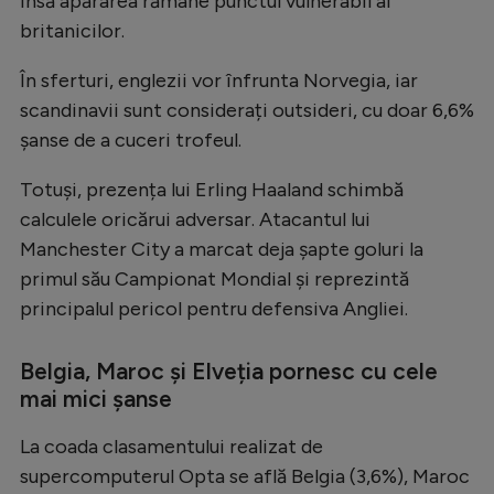
însă apărarea rămâne punctul vulnerabil al
britanicilor.
În sferturi, englezii vor înfrunta Norvegia, iar
scandinavii sunt considerați outsideri, cu doar 6,6%
șanse de a cuceri trofeul.
Totuși, prezența lui Erling Haaland schimbă
calculele oricărui adversar. Atacantul lui
Manchester City a marcat deja șapte goluri la
primul său Campionat Mondial și reprezintă
principalul pericol pentru defensiva Angliei.
Belgia, Maroc și Elveția pornesc cu cele
mai mici șanse
La coada clasamentului realizat de
supercomputerul Opta se află Belgia (3,6%), Maroc