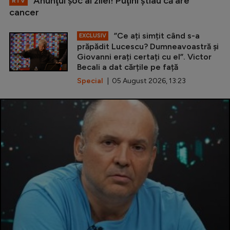
Anunţul şoc al zilei! Puţini ştiau că are
RTV
cancer
”Ce ați simțit când s-a
EXCLUSIV
prăpădit Lucescu? Dumneavoastră și
Giovanni erați certați cu el”. Victor
Becali a dat cărțile pe față
Special
| 05 August 2026, 13:23