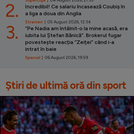
SuperLiga
| 04 August 2026, 21:55
2.
Incredibil! Ce salariu încasează Coubiș în
a liga a doua din Anglia
Stranieri
| 05 August 2026, 12:34
3.
”Pe Nadia am întâlnit-o la mine acasă, era
iubita lui Ștefan Bănică”. Brokerul fugar
povestește reacția ”Zeiței” când i-a
intrat în baie
Special
| 06 August 2026, 19:59
Știri de ultimă oră din sport