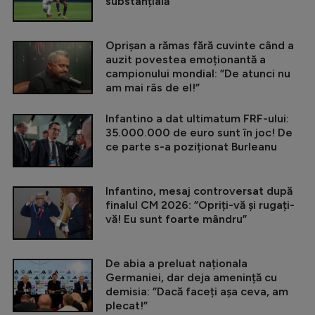
substanțială
Oprișan a rămas fără cuvinte când a
auzit povestea emoționantă a
campionului mondial: ”De atunci nu
am mai râs de el!”
Infantino a dat ultimatum FRF-ului:
35.000.000 de euro sunt în joc! De
ce parte s-a poziționat Burleanu
Infantino, mesaj controversat după
finalul CM 2026: ”Opriți-vă și rugați-
vă! Eu sunt foarte mândru”
De abia a preluat naționala
Germaniei, dar deja amenință cu
demisia: ”Dacă faceți așa ceva, am
plecat!”