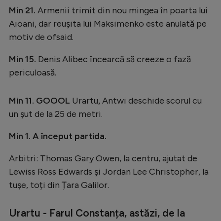
Min 21.
Armenii trimit din nou mingea în poarta lui
Aioani, dar reușita lui Maksimenko este anulată pe
motiv de ofsaid.
Min 15.
Denis Alibec încearcă să creeze o fază
periculoasă.
Min 11. GOOOL
Urartu
,
Antwi deschide scorul cu
un şut de la 25 de metri.
Min 1. A început partida.
Arbitri: Thomas Gary Owen, la centru, ajutat de
Lewiss Ross Edwards și Jordan Lee Christopher, la
tușe, toți din Țara Galilor.
Urartu - Farul Constanța, astăzi, de la