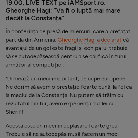
19:00, LIVE TEXT pe iAMSport.ro.
Gheorghe Hagi: ”Va fi o luptă mai mare
decât la Constanța”
În conferința de presă de miercuri, care a prefațat
partida din Armenia,
Gheorghe Hagi a declarat
că
avantajul de un gol este fragil și echipa lui trebuie
să se autodepășească pentru a se califica în turul
următor al competiției.
"Urmează un meci important, de cupe europene.
Ne dorim să avem o prestație foarte bună, la fel ca
la meciul de la Constanța. Nu putem să trăim cu
rezultatul din tur, avem experiența dublei cu
Sheriff.
Acesta este un meci în deplasare foarte greu.
Trebuie să ne autodepășim, să facem un meci