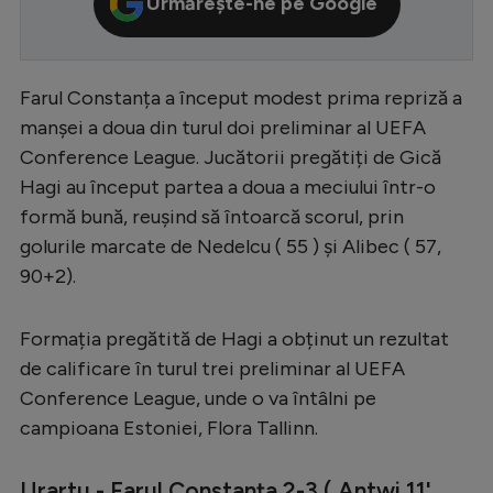
Urmărește-ne pe Google
Serie A
Bundesliga
Farul Constanța a început modest prima repriză a
Ligue 1
manșei a doua din turul doi preliminar al UEFA
Campionate
Conference League. Jucătorii pregătiți de Gică
Hagi au început partea a doua a meciului într-o
Starurile fotbalului
formă bună, reușind să întoarcă scorul, prin
EURO 2024
golurile marcate de Nedelcu ( 55 ) și Alibec ( 57,
90+2).
Stranieri
Clasamente
Formația pregătită de Hagi a obținut un rezultat
de calificare în turul trei preliminar al UEFA
Conference League, unde o va întâlni pe
campioana Estoniei, Flora Tallinn.
Tenis
Handbal
Urartu - Farul Constanța 2-3 ( Antwi 11',