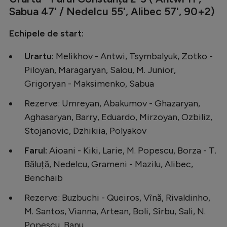
Sabua 47' / Nedelcu 55', Alibec 57', 90+2)
Natație
Formula 1
Echipele de start:
Gimnastică
Urartu:
Melikhov - Antwi, Tsymbalyuk, Zotko -
Auto
Piloyan, Maragaryan, Salou, M. Junior,
Grigoryan - Maksimenko, Sabua
Rugby
Rezerve: Umreyan, Abakumov - Ghazaryan,
Ciclism
Aghasaryan, Barry, Eduardo, Mirzoyan, Ozbiliz,
Alte sporturi
Stojanovic, Dzhikiia, Polyakov
JO 2024
Farul:
Aioani - Kiki, Larie, M. Popescu, Borza - T.
JO 2026
Băluță, Nedelcu, Grameni - Mazilu, Alibec,
Benchaib
Rezerve: Buzbuchi - Queiros, Vînă, Rivaldinho,
M. Santos, Vianna, Artean, Boli, Sîrbu, Sali, N.
Popescu, Banu