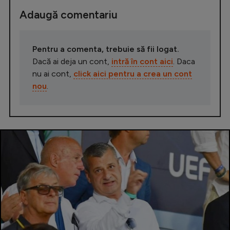
Adaugă comentariu
Pentru a comenta, trebuie să fii logat.
Dacă ai deja un cont,
intră în cont aici
. Daca
nu ai cont,
click aici pentru a crea un cont
nou
.