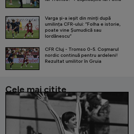
Varga și-a ieșit din minți după
umilința CFR-ului: ”Folha e istorie,
poate vine Șumudică sau
Iordănescu”
CFR Cluj - Tromso 0-5. Coșmarul
nordic continuă pentru ardeleni!
Rezultat umilitor în Gruia
Cele mai citite