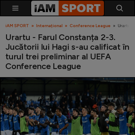
iAM SPORT
Internațional
Conference League
Urartu - 
Urartu - Farul Constanța 2-3.
Jucătorii lui Hagi s-au calificat în
turul trei preliminar al UEFA
Conference League
SuperLiga
Liga 2
Cupa României
Echipa Națională
U21
Fotbal feminin