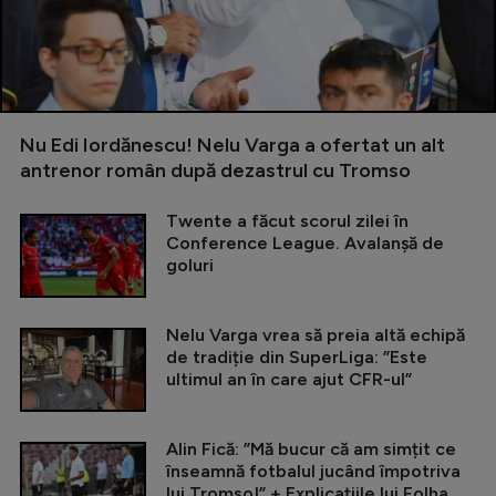
Nu Edi Iordănescu! Nelu Varga a ofertat un alt
antrenor român după dezastrul cu Tromso
Twente a făcut scorul zilei în
Conference League. Avalanșă de
goluri
Nelu Varga vrea să preia altă echipă
de tradiție din SuperLiga: ”Este
ultimul an în care ajut CFR-ul”
Alin Fică: ”Mă bucur că am simțit ce
înseamnă fotbalul jucând împotriva
lui Tromso!” + Explicațiile lui Folha