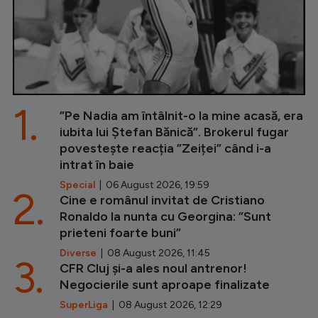
1.
”Pe Nadia am întâlnit-o la mine acasă, era
iubita lui Ștefan Bănică”. Brokerul fugar
povestește reacția ”Zeiței” când i-a
intrat în baie
Special
| 06 August 2026, 19:59
2.
Cine e românul invitat de Cristiano
Ronaldo la nunta cu Georgina: ”Sunt
prieteni foarte buni”
Diverse
| 08 August 2026, 11:45
3.
CFR Cluj și-a ales noul antrenor!
Negocierile sunt aproape finalizate
SuperLiga
| 08 August 2026, 12:29