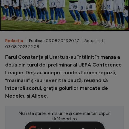
Special
Diverse
Inedit
Redactia
| Publicat: 03.08.2023 20:17 | Actualizat:
Clasamente
03.08.2023 22:08
Farul Constanța și Urartu s-au întâlnit în manșa a
doua din turul doi preliminar al UEFA Conference
League. Deși au început modest prima repriză,
Champions League
”marinarii” și-au revenit la pauză, reușind să
Europa League
întoarcă scorul, grație golurilor marcate de
Conference League
Nedelcu și Alibec.
CM 2026
Nu rata știrile, emisiunile și cele mai tari clipuri
Premier League
iAMsport.ro
LaLiga