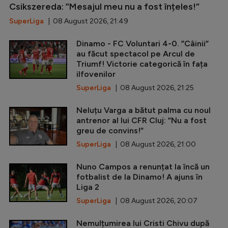
Csikszereda: ”Mesajul meu nu a fost înțeles!”
SuperLiga
| 08 August 2026, 21:49
Dinamo - FC Voluntari 4-0. ”Câinii”
au făcut spectacol pe Arcul de
Triumf! Victorie categorică în fața
ilfovenilor
SuperLiga
| 08 August 2026, 21:25
Neluțu Varga a bătut palma cu noul
antrenor al lui CFR Cluj: ”Nu a fost
greu de convins!”
SuperLiga
| 08 August 2026, 21:00
Nuno Campos a renunțat la încă un
fotbalist de la Dinamo! A ajuns în
Liga 2
SuperLiga
| 08 August 2026, 20:07
Nemulțumirea lui Cristi Chivu după