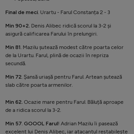
Intră în cont
Creează cont
Final de meci
. Urartu - Farul Constanța 2 - 3
Min 90+2.
Denis Alibec ridică scorul la 3-2 și
asigură calificarea Farului în prelungiri.
Min 81
. Mazilu șutează modest către poarta celor
de la Urartu. Farul, plină de ocazii în repriza
secundă.
Min 72
. Șansă uriașă pentru Farul. Artean șutează
slab către poarta armenilor.
Min 62.
Ocazie mare pentru Farul. Băluță aproape
de a ridica scorul la 3-2.
Min 57
.
GOOOL Farul
! Adrian Mazilu îi pasează
excelent lui Denis Alibec, iar atacantul restabilește