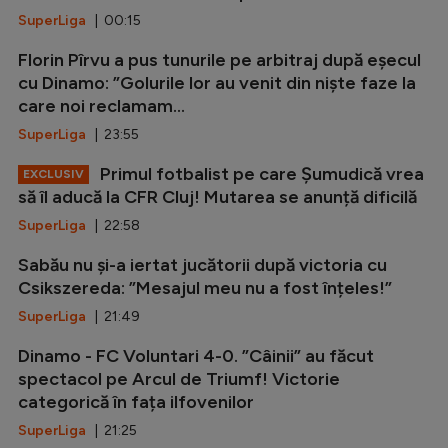
SuperLiga
| 00:15
Florin Pîrvu a pus tunurile pe arbitraj după eșecul
cu Dinamo: ”Golurile lor au venit din niște faze la
care noi reclamam...
SuperLiga
| 23:55
Primul fotbalist pe care Șumudică vrea
EXCLUSIV
să îl aducă la CFR Cluj! Mutarea se anunță dificilă
SuperLiga
| 22:58
Sabău nu și-a iertat jucătorii după victoria cu
Csikszereda: ”Mesajul meu nu a fost înțeles!”
SuperLiga
| 21:49
Dinamo - FC Voluntari 4-0. ”Câinii” au făcut
spectacol pe Arcul de Triumf! Victorie
categorică în fața ilfovenilor
SuperLiga
| 21:25