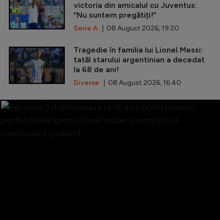
victoria din amicalul cu Juventus:
”Nu suntem pregătiți!”
Serie A
| 08 August 2026, 19:20
Tragedie în familia lui Lionel Messi:
tatăl starului argentinian a decedat
la 68 de ani!
Diverse
| 08 August 2026, 16:40